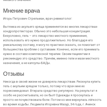
Мнение врача
Игорь Петрович Стрельман, врач ревматолог:
Вытяжка из акульего хряща применяется во многих лекарствах-
хондропротекторах. Обычно это небольшая концентрация.
Безусловно, гель – это лекарство местного применения,
использовать его нужно продолжительно. Но благодаря его
уникальному составу, я могу по практике сказать, он помогает от
большинства проблем с суставами. Конечно, если его принимать
нужно в составе комплексной терапии. Своим пациентам я
рекомендую это средство. Причём, именно гели и мази местного
назначения, а не капсулы-БАДы.
Отзывы
Никогда в своей жизни не доверяла лекарствам. Рискнула купить
гель с акульим хрящом только, потому что врач мне их
порекомендовал. Втирала средство регулярно. На результат я
особо не рассчитывала, но он был! Однажды я проснулась и
просто не почувствовала боли. Потом ко мне вернулась лёгкость
во время ходьбы. Людмила Игоревна Мазур, 34 года, г. Ачинск