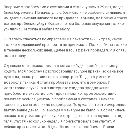
Впервые с проблемами с суставами я столкнулась в 29 лет, когда
была беременна. По началу, т. к. боли были не особенно сильные, я
им даже значения никакого не придавала. Думала, вот рожу и сразу
же все проблемы уйдут. Однако потом болевые ощущения только
усилились. И тогда я забила тревогу.
Пыталась спасаться компрессами из лекарственных трав, какой
только медицинский препарат я не принимала. Польза была только
в течение нескольких дней. Далее весь эффект пропадал. И я опять
шла к врачу.
Однажды мне показалось, что когда-нибудь я вообще не смогу
ходить. Моя проблема распространилась уже практически на все
суставы, начал развиваться коксартроз. Тогда-то у меня и
возросла паника. Я стала пробовать всё, что возможно. И,
достаточно случайно я в интернете увидела предложение
приобрести лекарство с хондроитином, которое эффективно
помогает всем пациентам с проблемами в суставах. Сначала,
конечно, у меня возникло недоверие. Подумала, что это очередное
вытягивание денег. Но, выхода у меня уже не было, и я осмелилась
заказать эту вытяжку из акульего хряща. но не в капсулах, а в виде
геля. Спустя несколько недель я почувствовала результат. А
сейчас практически вообще избавилась от проблемы. Врачи