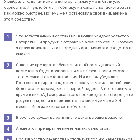
Я выбрала гель. т.к. изменения в организме у меня были уже
серьёзные. И нужно было, чтобы акулий хрящ начал действовать
как можно быстрее. Почему же я остановила свой внимание на
этом средстве?
Это естественный восстанавливающий хондропротектор.
Натуральный продукт, экстракт из акульего хряща. Поэтому
я сразу подумала, что навредить организму это средство не
сможет.
Описание препарата обещает, что лёгкость движений
постепенно будет возвращаться и эффект появится уже с
1ого месяца его использования. И я в этом убедилась.
Постоянно втирая гель, я почти сразу заметила ослабление
болевого синдрома, уже на первой неделе. А вот отзывы о
применении БАД американского производства говорят, что
результаты, если и появляются, то минимум через 3-4
месяца. Иногда их и вовсе не бывает.
В составе средства есть много действующих веществ.
А ещё этот препарат не имеет никаких аналогов.
Производство лекарства использует только качественное