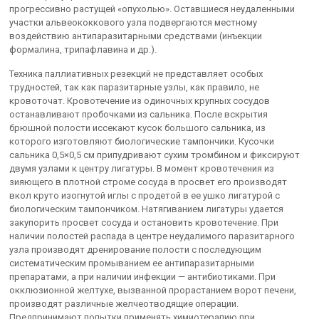
прогрессивно растущей «опухолью». Оставшиеся неудаленными
участки альвеококкового узла подвергаются местному
воздействию антипаразитарными средствами (инъекции
формалина, трипафлавина и др.).
Техника паллиативных резекций не представляет особых
трудностей, так как паразитарные узлы, как правило, не
кровоточат. Кровотечение из одиночных крупных сосудов
останавливают пробочками из сальника. После вскрытия
брюшной полости иссекают кусок большого сальника, из
которого изготовляют биологические тампончики. Кусочки
сальника 0,5×0,5 см припудривают сухим тромбином и фиксируют
двумя узлами к центру лигатуры. В момент кровотечения из
зияющего в плотной строме сосуда в просвет его производят
вкол круто изогнутой иглы с продетой в ее ушко лигатурой с
биологическим тампончиком. Натягиванием лигатуры удается
закупорить просвет сосуда и остановить кровотечение. При
наличии полостей распада в центре неудалимого паразитарного
узла производят дренирование полости с последующим
систематическим промыванием ее антипаразитарными
препаратами, а при наличии инфекции — антибиотиками. При
окклюзионной желтухе, вызванной прорастанием ворот печени,
производят различные желчеотводящие операции.
Предпринимают попытки применять химиотерапию при