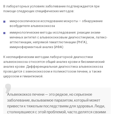
В лабораторных условиях заболевание подтверждается при
помощи следующих специфических методов:
микроскопическое исследование мокроты – обнаружение
возбудителя альвеококкоза
иммунологические методы исследования: реакции энзим-
меченых антител с альвеококковым диагностикумом, латекс-
агглютинации, непрямой гемагглютинации (РНГА),
иммуноферментный анализ (ИФА)
К неспецифическим методам лабораторной диагностики
альвеококкоза относятся общий анализ крови и биохимический
анализ крови. Дифференциальная диагностика альвеококкоза
проводится с эхинококкозом и поликистозом печени, а также
циррозом и гемангиомой.
Альвеококкоз печени — это редкое, но серьезное
заболевание, вызываемое паразитом, который может
привести к тяжелым последствиям для здоровья. Люди,
столкнувшиеся с этой проблемой, часто делятся своими