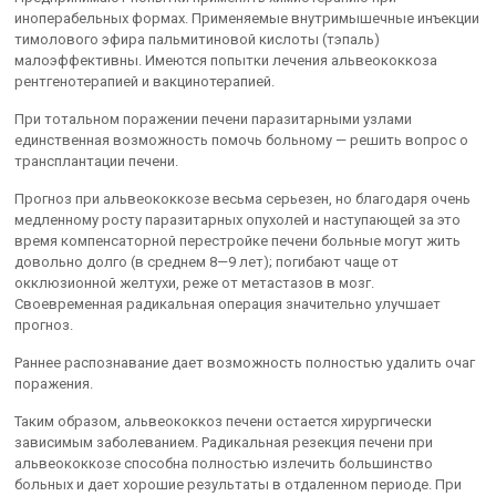
иноперабельных формах. Применяемые внутримышечные инъекции
тимолового эфира пальмитиновой кислоты (тэпаль)
малоэффективны. Имеются попытки лечения альвеококкоза
рентгенотерапией и вакцинотерапией.
При тотальном поражении печени паразитарными узлами
единственная возможность помочь больному — решить вопрос о
трансплантации печени.
Прогноз при альвеококкозе весьма серьезен, но благодаря очень
медленному росту паразитарных опухолей и наступающей за это
время компенсаторной перестройке печени больные могут жить
довольно долго (в среднем 8—9 лет); погибают чаще от
окклюзионной желтухи, реже от метастазов в мозг.
Своевременная радикальная операция значительно улучшает
прогноз.
Раннее распознавание дает возможность полностью удалить очаг
поражения.
Таким образом, альвеококкоз печени остается хирургически
зависимым заболеванием. Радикальная резекция печени при
альвеококкозе способна полностью излечить большинство
больных и дает хорошие результаты в отдаленном периоде. При