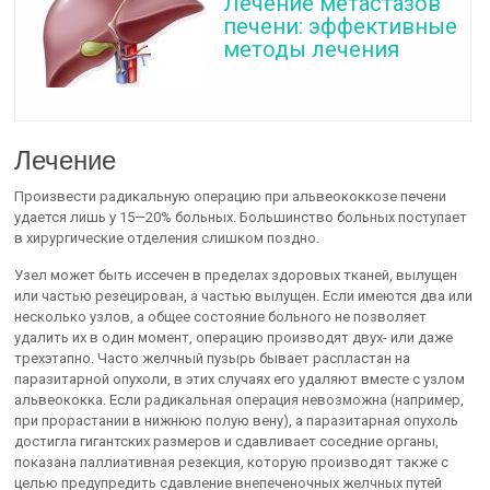
Лечение метастазов
печени: эффективные
методы лечения
Лечение
Произвести радикальную операцию при альвеококкозе печени
удается лишь у 15—20% больных. Большинство больных поступает
в хирургические отделения слишком поздно.
Узел может быть иссечен в пределах здоровых тканей, вылущен
или частью резецирован, а частью вылущен. Если имеются два или
несколько узлов, а общее состояние больного не позволяет
удалить их в один момент, операцию производят двух- или даже
трехэтапно. Часто желчный пузырь бывает распластан на
паразитарной опухоли, в этих случаях его удаляют вместе с узлом
альвеококка. Если радикальная операция невозможна (например,
при прорастании в нижнюю полую вену), а паразитарная опухоль
достигла гигантских размеров и сдавливает соседние органы,
показана паллиативная резекция, которую производят также с
целью предупредить сдавление внепеченочных желчных путей