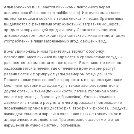
Альвеококкоз вызывается личинками ленточного червя
альвеококка (Echinococcus multilocularis). Источником инвазии
являются кошки и собаки, а также лисицы и песцы. Зрелые яйца
выделяются с фекалиями этих животных, загрязняя их шерсть,
предметы окружающей среды и почву. Заражение человека
альвеококкозом происходит при контакте с животными, а также
употреблении в пищу загрязненных ягод, овощей и воды.
В желудочно-кишечном тракте яйца теряют оболочку,
освободившиеся личинки внедряются в кровеносные сосуды и
разносятся током крови во все органы. Большинство личинок
задерживается в печени, где с течением времени они растут,
развиваются и формируют узлы размером от 0,5 до 30 см.
Паразитарные узлы способны прорастать в подлежащие ткани
(желчные протоки и диафрагму), а также распространяться в
другие органы и ткани (почки и кости, легкие, головной мозг и
селезенку, мышцы, брюшину и брыжейка). Узлы оказывают
давление на ткани, в результате чего происходит повреждение
пораженных органов (их дистрофия, атрофия и фиброз). Продукты
жизнедеятельности паразита оказывают также токсическое и
аллергическое воздействие. При альвеококкозе отмечаются
нарушения иммунной системы организма.