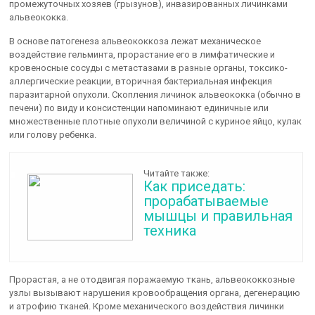
промежуточных хозяев (грызунов), инвазированных личинками
альвеококка.
В основе патогенеза альвеококкоза лежат механическое
воздействие гельминта, прорастание его в лимфатические и
кровеносные сосуды с метастазами в разные органы, токсико-
аллергические реакции, вторичная бактериальная инфекция
паразитарной опухоли. Скопления личинок альвеококка (обычно в
печени) по виду и консистенции напоминают единичные или
множественные плотные опухоли величиной с куриное яйцо, кулак
или голову ребенка.
Читайте также:
Как приседать:
прорабатываемые
мышцы и правильная
техника
Прорастая, а не отодвигая поражаемую ткань, альвеококкозные
узлы вызывают нарушения кровообращения органа, дегенерацию
и атрофию тканей. Кроме механического воздействия личинки