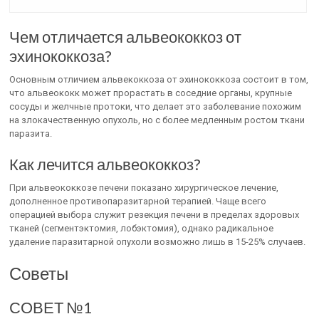
Чем отличается альвеококкоз от
эхинококкоза?
Основным отличием альвекоккоза от эхинококкоза состоит в том,
что альвеококк может прорастать в соседние органы, крупные
сосуды и желчные протоки, что делает это заболевание похожим
на злокачественную опухоль, но с более медленным ростом ткани
паразита.
Как лечится альвеококкоз?
При альвеококкозе печени показано хирургическое лечение,
дополненное противопаразитарной терапией. Чаще всего
операцией выбора служит резекция печени в пределах здоровых
тканей (сегментэктомия, лобэктомия), однако радикальное
удаление паразитарной опухоли возможно лишь в 15-25% случаев.
Советы
СОВЕТ №1