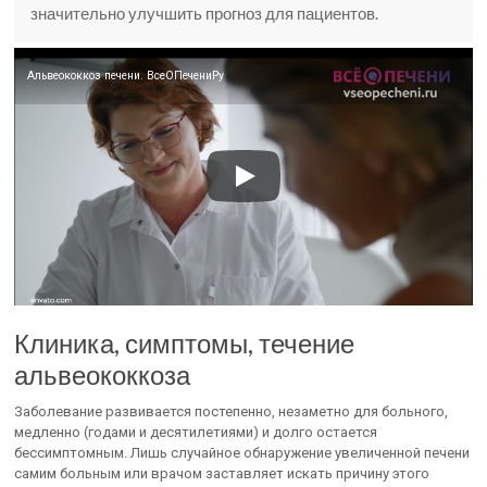
значительно улучшить прогноз для пациентов.
Альвеококкоз печени. ВсеОПечениРу
Клиника, симптомы, течение
альвеококкоза
Заболевание развивается постепенно, незаметно для больного,
медленно (годами и десятилетиями) и долго остается
бессимптомным. Лишь случайное обнаружение увеличенной печени
самим больным или врачом заставляет искать причину этого