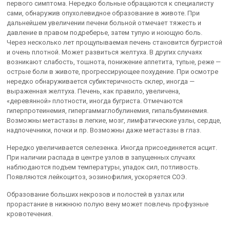
первого симптома. Нередко больные обращаются к специалисту
сами, обнаружив опухолевидное образование в животе. При
дальнейшем увеличении печени больной отмечает тяжесть и
давление в правом подреберье, затем тупую и ноющую боль.
Через несколько лет прощупываемая печень становится бугристой
и очень плотной. Может развиться желтуха. В других случаях
возникают слабость, тошнота, понижение аппетита, тупые, реже —
острые боли в животе, прогрессирующее похудение. При осмотре
нередко обнаруживается субиктеричность склер, иногда —
выраженная желтуха. Печень, как правило, увеличена,
«деревянной» плотности, иногда бугриста. Отмечаются
гиперпротеинемия, гипергаммаглобулинемия, гипальбуминемия.
Возможны метастазы в легкие, мозг, лимфатические узлы, сердце,
надпочечники, почки и пр. Возможны даже метастазы в глаз.
Нередко увеличивается селезенка. Иногда присоединяется асцит.
При наличии распада в центре узлов в запущенных случаях
наблюдаются подъем температуры, упадок сил, потливость.
Появляются лейкоцитоз, эозинофилия, ускоряется СОЭ.
Образование больших некрозов и полостей в узлах или
прорастание в нижнюю полую вену может повлечь профузные
кровотечения.