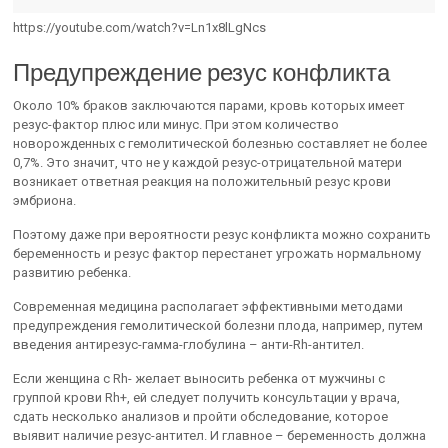
https://youtube.com/watch?v=Ln1x8lLgNcs
Предупреждение резус конфликта
Около 10% браков заключаются парами, кровь которых имеет
резус-фактор плюс или минус. При этом количество
новорожденных с гемолитической болезнью составляет не более
0,7%. Это значит, что не у каждой резус-отрицательной матери
возникает ответная реакция на положительный резус крови
эмбриона.
Поэтому даже при вероятности резус конфликта можно сохранить
беременность и резус фактор перестанет угрожать нормальному
развитию ребенка.
Современная медицина располагает эффективными методами
предупреждения гемолитической болезни плода, например, путем
введения антирезус-гамма-глобулина – анти-Rh-антител.
Если женщина с Rh- желает выносить ребенка от мужчины с
группой крови Rh+, ей следует получить консультации у врача,
сдать несколько анализов и пройти обследование, которое
выявит наличие резус-антител. И главное – беременность должна