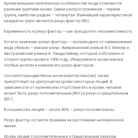
Кроме внешних генетических особенностей люди отличаются
разными группами крови. Самая распространенная – первая
группа, наиболее редкая – четвертая. Важнейшей характеристикой
каждой из групп является резус-фактор (Rh).
Беременность и резус фактор — как преодолеть несовместимость
Кстати, название «резус-фактор» — производное от наименования
вида обезьян – макаки-резус. Американский ученый А.С. Виннер и
австралийский ученый К. Ландштейнер, который собственно и
открыл группы крови в 1900 году, обнаружили в крови макаки
особый антиген и назвали его резус-фактором.
Соответствующий белок-антиген(агглютиноген) также
присутствует на эритроцитах крови некоторых людей. В
зависимости от наличия или отсутствия его в крови, человек
может быть резус-положительным (Rh+) и резус-отрицательным
(Rh-).
Большинство людей – около 85% – резус-положительны.
Резус-фактор остается прежним на протяжении человеческой
жизни.
Кровь людей с положительным и отрицательным резусом