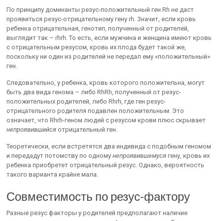
По принципу доминанты резус-положительный ген Rh не даст
проявиться резус-отрицательному гену rh. Значит, если кровь
ребенка отрицательная, генотип, полученный от родителей,
выглядит так – rhrh. То есть, если мужчина и женщина имеют кровь
с отрицательным резусом, кровь их плода будет такой же,
поскольку ни один из родителей не передал ему «положительный»
ген.
Следовательно, у ребенка, кровь которого положительна, могут
быть два вида генома – либо RhRh, полученный от резус-
положительных родителей, либо Rhrh, где ген резус-
отрицательного родителя подавлен положительным. Это
означает, что Rhrh-геном людей с резусом крови плюс скрывает
непроявившийся
отрицательный ген.
Теоретически, если встретятся два индивида с подобным геномом
и передадут потомству по одному
непроявившемуся
гену, кровь их
ребенка приобретет отрицательный резус. Однако, вероятность
такого варианта крайне мала.
Совместимость по резус-фактору
Разные резус факторы у родителей предполагают наличие