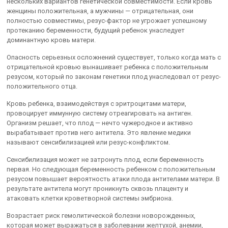
нескольких вариантов генетической совместимости. Если кровь
женщины положительная, а мужчины — отрицательная, они
полностью совместимы, резус-фактор не угрожает успешному
протеканию беременности, будущий ребенок унаследует
доминантную кровь матери.
Опасность серьезных осложнений существует, только когда мать с
отрицательной кровью вынашивает ребенка с положительным
резусом, который по законам генетики плод унаследовал от резус-
положительного отца.
Кровь ребенка, взаимодействуя с эритроцитами матери,
провоцирует иммунную систему отреагировать на антиген.
Организм решает, что плод — нечто чужеродное и активно
вырабатывает против него антитела. Это явление медики
называют сенсибилизацией или резус-конфликтом.
Сенсибилизация может не затронуть плод, если беременность
первая. Но следующая беременность ребенком с положительным
резусом повышает вероятность атаки плода антителами матери. В
результате антитела могут проникнуть сквозь плаценту и
атаковать клетки кроветворной системы эмбриона.
Возрастает риск гемолитической болезни новорожденных,
которая может выражаться в заболевании желтухой, анемии,