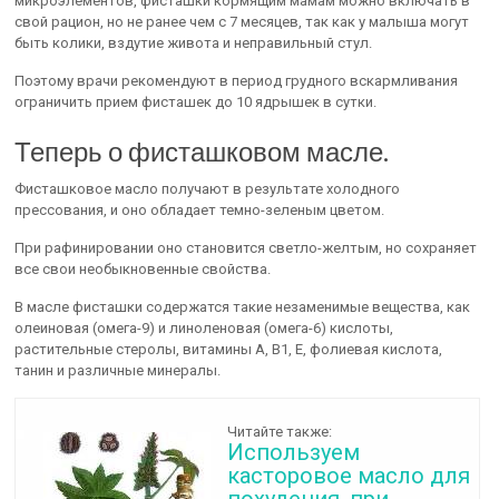
микроэлементов, фисташки кормящим мамам можно включать в
свой рацион, но не ранее чем с 7 месяцев, так как у малыша могут
быть колики, вздутие живота и неправильный стул.
Поэтому врачи рекомендуют в период грудного вскармливания
ограничить прием фисташек до 10 ядрышек в сутки.
Теперь о фисташковом масле.
Фисташковое масло получают в результате холодного
прессования, и оно обладает темно-зеленым цветом.
При рафинировании оно становится светло-желтым, но сохраняет
все свои необыкновенные свойства.
В масле фисташки содержатся такие незаменимые вещества, как
олеиновая (омега-9) и линоленовая (омега-6) кислоты,
растительные стеролы, витамины А, В1, Е, фолиевая кислота,
танин и различные минералы.
Читайте также:
Используем
касторовое масло для