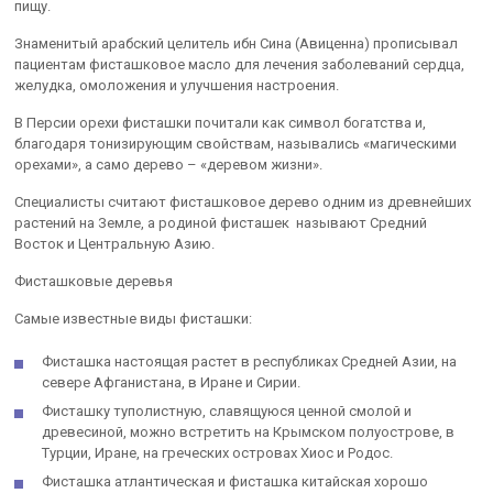
пищу.
Знаменитый арабский целитель ибн Сина (Авиценна) прописывал
пациентам фисташковое масло для лечения заболеваний сердца,
желудка, омоложения и улучшения настроения.
В Персии орехи фисташки почитали как символ богатства и,
благодаря тонизирующим свойствам, назывались «магическими
орехами», а само дерево – «деревом жизни».
Специалисты считают фисташковое дерево одним из древнейших
растений на Земле, а родиной фисташек называют Средний
Восток и Центральную Азию.
Фисташковые деревья
Самые известные виды фисташки:
Фисташка настоящая растет в республиках Средней Азии, на
севере Афганистана, в Иране и Сирии.
Фисташку туполистную, славящуюся ценной смолой и
древесиной, можно встретить на Крымском полуострове, в
Турции, Иране, на греческих островах Хиос и Родос.
Фисташка атлантическая и фисташка китайская хорошо