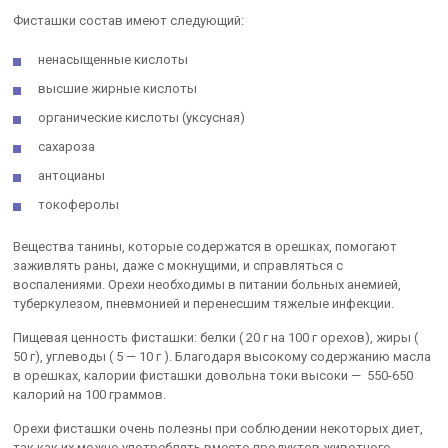
Фисташки состав имеют следующий:
ненасыщенные кислоты
высшие жирные кислоты
органические кислоты (уксусная)
сахароза
антоцианы
токоферолы
Вещества танины, которые содержатся в орешках, помогают
заживлять раны, даже с мокнущими, и справляться с
воспалениями. Орехи необходимы в питании больных анемией,
туберкулезом, пневмонией и перенесшим тяжелые инфекции.
Пищевая ценность фисташки: белки ( 20 г на 100 г орехов), жиры (
50 г), углеводы ( 5 — 10 г ). Благодаря высокому содержанию масла
в орешках, калории фисташки довольна токи высоки — 550-650
калорий на 100 граммов.
Орехи фисташки очень полезны при соблюдении некоторых диет,
так как их можно употреблять вместо продуктов животного