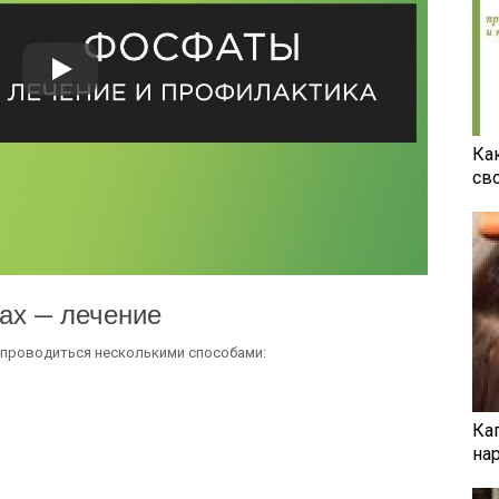
Ка
св
ах — лечение
 проводиться несколькими способами:
Ка
на