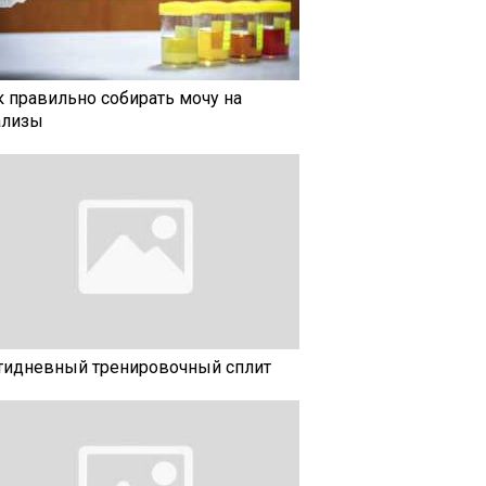
к правильно собирать мочу на
ализы
тидневный тренировочный сплит