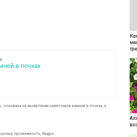
Ка
ма
тр
е:
мней в почках
, основана на выявлении симптомов камней в почках, к
Ал
воз
мошонку, промежность, бедро;