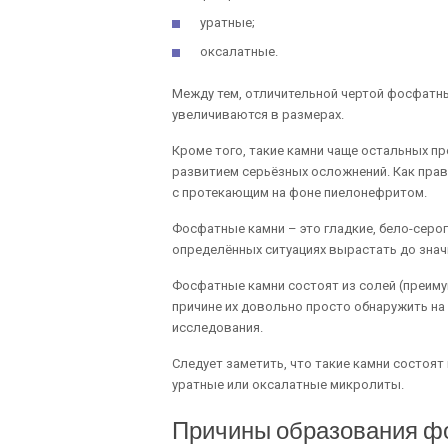
уратные;
оксалатные.
Между тем, отличительной чертой фосфатны
увеличиваются в размерах.
Кроме того, такие камни чаще остальных 
развитием серьёзных осложнений. Как прав
с протекающим на фоне пиелонефритом.
Фосфатные камни – это гладкие, бело-серог
определённых ситуациях вырастать до зна
Фосфатные камни состоят из солей (преим
причине их довольно просто обнаружить на
исследования.
Следует заметить, что такие камни состоят
уратные или оксалатные микролиты.
Причины образования ф