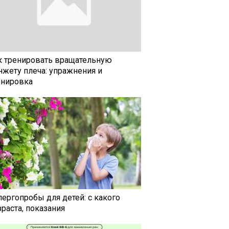
к тренировать вращательную
нжету плеча: упражнения и
енировка
лергопробы для детей: с какого
раста, показания