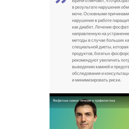
Врачи отмечают, что фосфа
в результате нарушения обме
моче. Основными причинами
нарушения в работе паращит
как диабет. Лечение фосфа
направленную на устранение
методы в случае больших к
специальной диеты, которая
продуктов, богатых фосфоро
рекомендуют увеличить пот
выведению камней и предот
обследования и консультаци
и минимизировать риски.
Фосфатные камни: лечение и профилактика