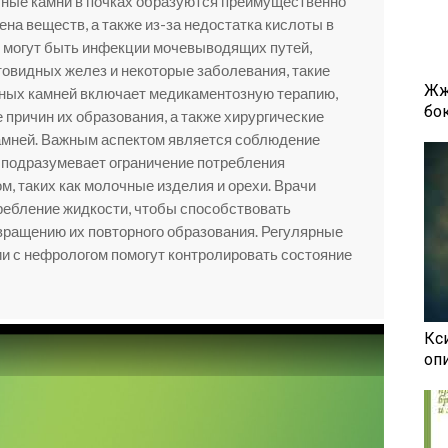
тные камни в почках образуются преимущественно
на веществ, а также из-за недостатка кислоты в
 могут быть инфекции мочевыводящих путей,
овидных желез и некоторые заболевания, такие
Жж
тных камней включает медикаментозную терапию,
бок
 причин их образования, а также хирургические
амней. Важным аспектом является соблюдение
 подразумевает ограничение потребления
м, таких как молочные изделия и орехи. Врачи
ребление жидкости, чтобы способствовать
вращению их повторного образования. Регулярные
и с нефрологом помогут контролировать состояние
Кси
оп