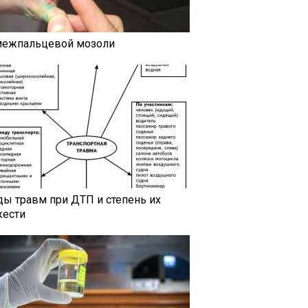
межпальцевой мозоли
ды травм при ДТП и степень их
жести