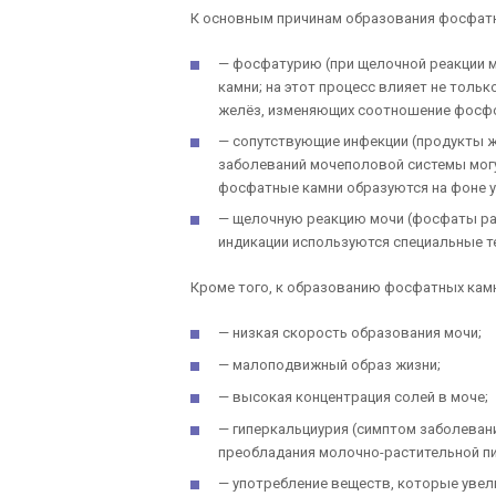
К основным причинам образования фосфатны
— фосфатурию (при щелочной реакции м
камни; на этот процесс влияет не толь
желёз, изменяющих соотношение фосфор
— сопутствующие инфекции (продукты 
заболеваний мочеполовой системы могу
фосфатные камни образуются на фоне 
— щелочную реакцию мочи (фосфаты рас
индикации используются специальные т
Кроме того, к образованию фосфатных камн
— низкая скорость образования мочи;
— малоподвижный образ жизни;
— высокая концентрация солей в моче;
— гиперкальциурия (симптом заболеван
преобладания молочно-растительной пищ
— употребление веществ, которые увел