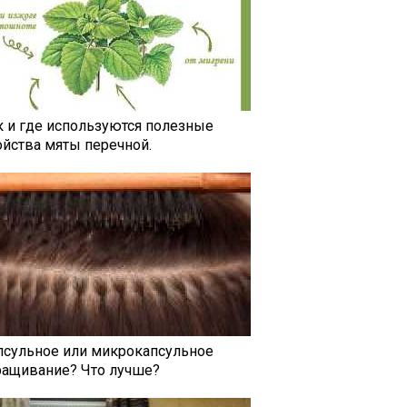
к и где используются полезные
ойства мяты перечной.
псульное или микрокапсульное
ращивание? Что лучше?