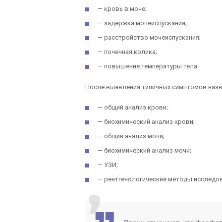
— кровь в моче;
— задержка мочеиспускания;
— расстройство мочеиспускания;
— почечная колика;
— повышение температуры тела.
После выявления типичных симптомов назн
— общий анализ крови;
— биохимический анализ крови;
— общий анализ мочи;
— биохимический анализ мочи;
— УЗИ;
— рентгенологические методы исследов