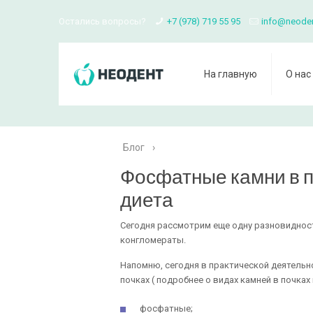
Остались вопросы?
+7 (978) 719 55 95
info@neode
На главную
О нас
Блог
›
Фосфатные камни в п
диета
Сегодня рассмотрим еще одну разновиднос
конгломераты.
Напомню, сегодня в практической деятельн
почках ( подробнее о видах камней в почках 
фосфатные;