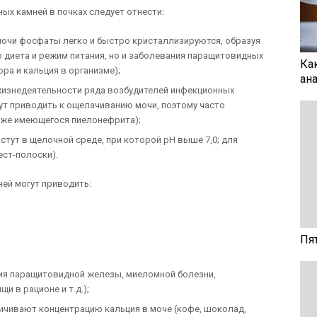
х камней в почках следует отнести:
очи фосфаты легко и быстро кристаллизируются, образуя
ко диета и режим питания, но и заболевания паращитовидных
Ка
а и кальция в организме);
ан
жизнедеятельности ряда возбудителей инфекционных
т приводить к ощелачиванию мочи, поэтому часто
уже имеющегося пиелонефрита);
тут в щелочной среде, при которой рН выше 7,0; для
ест-полоски).
ей могут приводить:
Пя
ия паращитовидной железы, миеломной болезни,
и в рационе и т.д.);
ичивают концентрацию кальция в моче (кофе, шоколад,