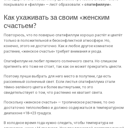
покрывало и «филлум» — лист образовали: «
спатифиллум
«.
Как ухаживать за своим «женским
счастьем?
Повторюсь, что по поверью спатифиллум хорошо растёт и цветёт
только в положительной и бесконфликтной атмосфере. Но,
конечно, этого не достаточно. Как и любое другое комнатное
растение, «женское счастье» требует внимания и ухода.
Спатифиллум не любит прямого солнечного света. Но слишком
притенять его тоже не стоит, так как он может прекратить цвести.
Поэтому лучше выбрать для него место в полутени, где есть
рассеянный солнечный свет. Если листья спатифиллума стали
тёмно-зелёного цвета и более вытянутыми, то это
свидетельствует о том, что растению не хватает света.
Поскольку «женское счастье» — тропическое растение, то оно
достаточно теплолюбиво и должно содержаться в температурном
диапазоне +18-+23 градуса.
В холодное время года нужно следить, чтобы температура не