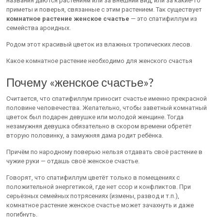
названия даются растениям или за внешний вид, или за какие-то
приметы и поверья, связанные с этим растением. Так существует
комнатное растение женское счастье
— это спатифиллум из
семейства ароидных.
Родом этот красивый цветок из влажных тропических лесов.
Какое комнатное растение необходимо для женского счастья
Почему «женское счастье»?
Считается, что спатифиллум приносит счастье именно прекрасной
половине человечества. Желательно, чтобы заветный комнатный
цветок был подарен девушке или молодой женщине. Тогда
незамужняя девушка обязательно в скором времени обретёт
вторую половинку, а замужняя дама родит ребёнка.
Причём по народному поверью нельзя отдавать своё растение в
чужие руки — отдашь своё женское счастье.
Говорят, что спатифиллум цветёт только в помещениях с
положительной энергетикой, где нет ссор и конфликтов. При
серьёзных семейных потрясениях (измены, развод и т.п.),
комнатное растение женское счастье может зачахнуть и даже
погибнуть.