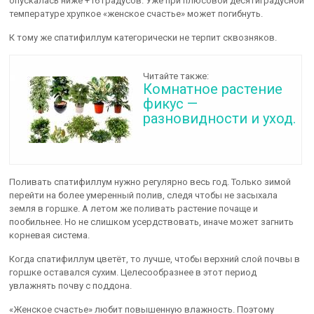
опускалась ниже +16 градусов. Уже при плюсовой десятиградусной
температуре хрупкое «женское счастье» может погибнуть.
К тому же спатифиллум категорически не терпит сквозняков.
Читайте также:
Комнатное растение
фикус —
разновидности и уход.
Поливать спатифиллум нужно регулярно весь год. Только зимой
перейти на более умеренный полив, следя чтобы не засыхала
земля в горшке. А летом же поливать растение почаще и
пообильнее. Но не слишком усердствовать, иначе может загнить
корневая система.
Когда спатифиллум цветёт, то лучше, чтобы верхний слой почвы в
горшке оставался сухим. Целесообразнее в этот период
увлажнять почву с поддона.
«Женское счастье» любит повышенную влажность. Поэтому