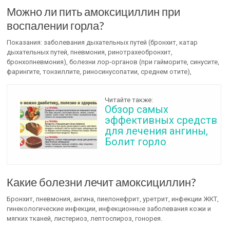
Можно ли пить амоксициллин при
воспалении горла?
Показания: заболевания дыхательных путей (бронхит, катар
дыхательных путей, пневмония, ринотрахеобронхит,
бронхопневмония), болезни лор-органов (при гайморите, синусите,
фарингите, тонзиллите, риносинусопатии, среднем отите),
Читайте также:
Обзор самых
эффективных средств
для лечения ангины,
Болит горло
Какие болезни лечит амоксициллин?
Бронхит, пневмония, ангина, пиелонефрит, уретрит, инфекции ЖКТ,
гинекологические инфекции, инфекционные заболевания кожи и
мягких тканей, листериоз, лептоспироз, гонорея.