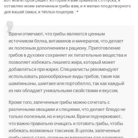
Вот мой второй рецепт который я вам привезла с отпуска, я
оставляю моим запеченные грибы вам, и я желаю плодотворного
дня вашей семье, и тёплых поцелуев : *
Врачи отмечают, что грибы являются ценным
источником белка, витаминов и минералов, что делает
их полезным дополнением к рациону. Приготовление
грибов в духовке сохраняет их питательные вещества и
позволяет избежать лишнего жира, который может
добавляться при жарке. Специалисты рекомендуют
использовать разнообразные виды грибов, такие как
шампиньоны, шиитаке или портобелло, так как каждый
из них обладает уникальными свойствами и вкусом.
Кроме того, запеченные грибы можно сочетать с
различными овощами и специями, что делает блюдо не
только полезным, но и вкусным. Врачи подчеркивают,
что важно правильно очищать и готовить грибы, чтобы
избежать возможных токсинов. В целом, запеченные
грибы могут стать отличным вариантом для здорового