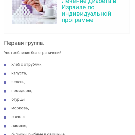
Лечение диабета в
Израиле по
индивидуальной
программе
Первая группа.
Употребление без ограничений:
хлеб с отрубями,
капуста,
зелень,
помидоры,
огурцы,
морковь,
свекла,
лимоны,
бульоны рыбные и овощные,