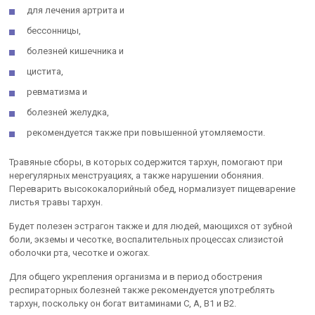
для лечения артрита и
бессонницы,
болезней кишечника и
цистита,
ревматизма и
болезней желудка,
рекомендуется также при повышенной утомляемости.
Травяные сборы, в которых содержится тархун, помогают при
нерегулярных менструациях, а также нарушении обоняния.
Переварить высококалорийный обед, нормализует пищеварение
листья травы тархун.
Будет полезен эстрагон также и для людей, мающихся от зубной
боли, экземы и чесотке, воспалительных процессах слизистой
оболочки рта, чесотке и ожогах.
Для общего укрепления организма и в период обострения
респираторных болезней также рекомендуется употреблять
тархун, поскольку он богат витаминами С, А, В1 и В2.