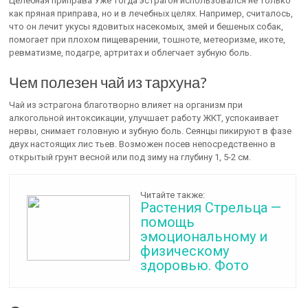
Целебная приправа Уже тогда эстрагон использовался не только
как пряная приправа, но и в лечебных целях. Например, считалось,
что он лечит укусы ядовитых насекомых, змей и бешеных собак,
помогает при плохом пищеварении, тошноте, метеоризме, икоте,
ревматизме, подагре, артритах и облегчает зубную боль.
Чем полезен чай из тархуна?
Чай из эстрагона благотворно влияет на организм при
алкогольной интоксикации, улучшает работу ЖКТ, успокаивает
нервы, снимает головную и зубную боль. Сеянцы пикируют в фазе
двух настоящих лис тьев. Возможен посев непосредственно в
открытый грунт весной или под зиму на глубину 1, 5-2 см.
Читайте также:
Растения Стрельца —
помощь
эмоциональному и
физическому
здоровью. Фото