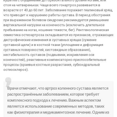
кушетке с опущенными до горизонтального уровня ногами, или
стоя на четвереньках. Чаще всего гонартроз развивается в
возрасте от 40 до 60 лет. Заболевание поражает гиалиновый хрящ,
что приводит к нарушению работы сустава. В период обострения
при выраженном болевом синдроме рекомендуется уменьшение
вертикальной нагрузки на конечность (исключить длительное
пребывание на ногах, ношение тяжести, бег). Рентгенологическая
семиотика остеоартроза складывается из признаков, отражающих
дистрофические изменения в суставных хрящах (сужение
суставной щели) и в костной ткани (уплощение и деформация
суставных поверхностей, кистовидные образования),
нестабильность суставов (подвывихи, искривления оси
конечностей), реактивные компенсаторно-приспособительные
процессы (краевые костные разрастания, субхондральный
остеосклероз).
Врачи отмечают, что артроз коленного сустава является
распространённым заболеванием, которое требует
комплексного подхода к лечению. Важным аспектом
является использование современных методов, таких
как физиотерапия и медикаментозное лечение. Одним из