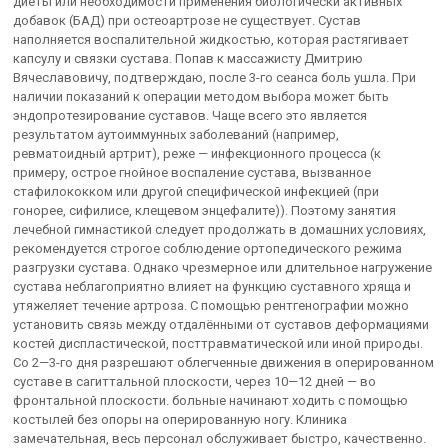
диеты или необходимости применения биологически активных
добавок (БАД) при остеоартрозе не существует. Сустав
наполняется воспалительной жидкостью, которая растягивает
капсулу и связки сустава. Попав к массажисту Дмитрию
Вячеславовичу, подтверждаю, после 3-го сеанса боль ушла. При
наличии показаний к операции методом выбора может быть
эндопротезирование суставов. Чаще всего это является
результатом аутоиммунных заболеваний (например,
ревматоидный артрит), реже — инфекционного процесса (к
примеру, острое гнойное воспаление сустава, вызванное
стафилококком или другой специфической инфекцией (при
гонорее, сифилисе, клещевом энцефалите)). Поэтому занятия
лечебной гимнастикой следует продолжать в домашних условиях,
рекомендуется строгое соблюдение ортопедического режима
разгрузки сустава. Однако чрезмерное или длительное нагружение
сустава неблагоприятно влияет на функцию суставного хряща и
утяжеляет течение артроза. С помощью рентгенографии можно
установить связь между отдалёнными от суставов деформациями
костей диспластической, посттравматической или иной природы.
Со 2—3-го дня разрешают облегченные движения в оперированном
суставе в сагиттальной плоскости, через 10—12 дней — во
фронтальной плоскости. больные начинают ходить с помощью
костылей без опоры на оперированную ногу. Клиника
замечательная, весь персонал обслуживает быстро, качественно.