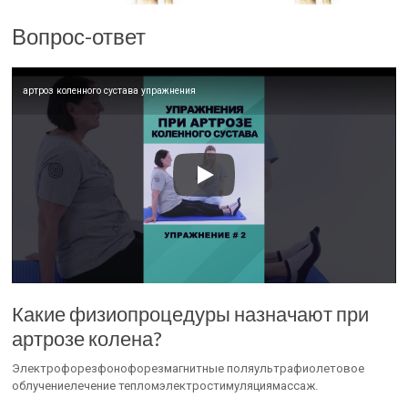
Вопрос-ответ
артроз коленного сустава упражнения
Какие физиопроцедуры назначают при
артрозе колена?
Электрофорезфонофорезмагнитные поляультрафиолетовое
облучениелечение тепломэлектростимуляциямассаж.