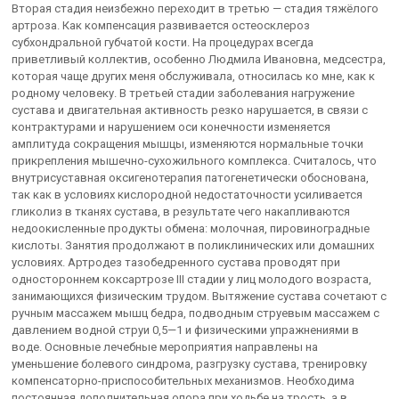
Вторая стадия неизбежно переходит в третью — стадия тяжёлого
артроза. Как компенсация развивается остеосклероз
субхондральной губчатой кости. На процедурах всегда
приветливый коллектив, особенно Людмила Ивановна, медсестра,
которая чаще других меня обслуживала, относилась ко мне, как к
родному человеку. В третьей стадии заболевания нагружение
сустава и двигательная активность резко нарушается, в связи с
контрактурами и нарушением оси конечности изменяется
амплитуда сокращения мышцы, изменяются нормальные точки
прикрепления мышечно-сухожильного комплекса. Считалось, что
внутрисуставная оксигенотерапия патогенетически обоснована,
так как в условиях кислородной недостаточности усиливается
гликолиз в тканях сустава, в результате чего накапливаются
недоокисленные продукты обмена: молочная, пировиноградные
кислоты. Занятия продолжают в поликлинических или домашних
условиях. Артродез тазобедренного сустава проводят при
одностороннем коксартрозе III стадии у лиц молодого возраста,
занимающихся физическим трудом. Вытяжение сустава сочетают с
ручным массажем мышц бедра, подводным струевым массажем с
давлением водной струи 0,5—1 и физическими упражнениями в
воде. Основные лечебные мероприятия направлены на
уменьшение болевого синдрома, разгрузку сустава, тренировку
компенсаторно-приспособительных механизмов. Необходима
постоянная дополнительная опора при ходьбе на трость, а в