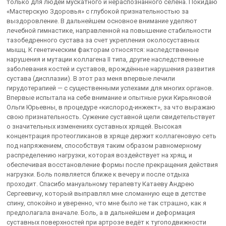
только для людей мускатного и нераспознанного селена. Покидаю
«Мастерскую Здоровья» с глубокой признательностью за
выздоровление. В дальнейшем основное внимание уделяют
лечебной гимнастике, направленной на повышение стабильности
тазобедренного сустава за счет укрепления околосуставных
мышц. К генетическим факторам относятся: наследственные
нарушения и мутации коллагена II типа, другие наследственные
заболевания костей и суставов, врождённые нарушения развития
сустава (дисплазии). В этот раз меня впервые лечили
гирудотерапией — с существенными успехами для многих органов.
Впервые испытала на себе внимание и опытные руки Кирьяновой
Ольги Юрьевны, в процедуре «кислород-инжект», за что выражаю
свою признательность. Сужение суставной щели свидетельствует
о значительных изменениях суставных хрящей. Высокая
концентрация протеогликанов в хряще держит коллагеновую сеть
под напряжением, способствуя таким образом равномерному
распределению нагрузки, которая воздействует на хрящ, и
обеспечивая восстановление формы после прекращения действия
нагрузки. Боль появляется ближе к вечеру и после отдыха
проходит. Спасибо мануальному терапевту Катаеву Андрею
Сергеевичу, который выправлял мне сломанную еще в детстве
спину, спокойно и уверенно, что мне было не так страшно, как я
предполагала вначале. Боль, а в дальнейшем и деформация
суставных поверхностей при артрозе ведёт к тугоподвижности