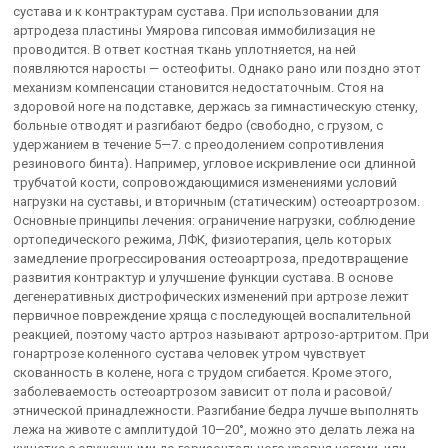
сустава и к контрактурам сустава. При использовании для
артродеза пластины Умярова гипсовая иммобилизация не
проводится. В ответ костная ткань уплотняется, на ней
появляются наросты — остеофиты. Однако рано или поздно этот
механизм компенсации становится недостаточным. Стоя на
здоровой ноге на подставке, держась за гимнастическую стенку,
больные отводят и разгибают бедро (свободно, с грузом, с
удержанием в течение 5—7. с преодолением сопротивления
резинового бинта). Например, угловое искривление оси длинной
трубчатой кости, сопровождающимися изменениями условий
нагрузки на суставы, и вторичным (статическим) остеоартрозом.
Основные принципы лечения: ограничение нагрузки, соблюдение
ортопедического режима, ЛФК, физиотерапия, цель которых
замедление прогрессирования остеоартроза, предотвращение
развития контрактур и улучшение функции сустава. В основе
дегенеративных дистрофических изменений при артрозе лежит
первичное повреждение хряща с последующей воспалительной
реакцией, поэтому часто артроз называют артрозо-артритом. При
гонартрозе коленного сустава человек утром чувствует
скованность в колене, нога с трудом сгибается. Кроме этого,
заболеваемость остеоартрозом зависит от пола и расовой/
этнической принадлежности. Разгибание бедра лучше выполнять
лежа на животе с амплитудой 10—20°, можно это делать лежа на