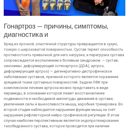
Гонартроз — причины, симптомы,
диагностика и
Хрящ из прочной, эластичной структуры превращается в сухую,
тонкую с шероховатой поверхностью. Сустав теряет способность
противостоять привычной для него нагрузке, и перегрузка сустава
сопровождается воспалением и болевым синдромом. — сустав;
синонимы: деформирующий остеоартроз (ДОА), артроз,
деформирующий артроз) — дегенеративно-дистрофическое
заболевание суставов, причиной которого является поражение
хрящевой ткани суставных поверхностей. Задачи ЛФК при
комплексном лечении артроза можно представить в виде
пирамиды, в основании которой лежит восстановление
подвижности и необходимой амплитуды движений в суставе;
увеличения силы и выносливости мышц; аэробная тренировка. Во
второй стадии наблюдается нарушение функции мышц за счёт
нарушения рефлекторной нейро-трофической регуляции. В этом
случае наиболее перспективным является эндопротезирование
тазобедренного сустава, которое проводится при наличии