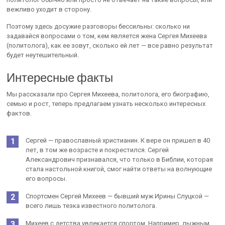
вежливо уходит в сторону.
Поэтому здесь досужие разговоры бессильны: сколько ни
задавайся вопросами о том, кем является жена Сергея Михеева
(политолога), как ее зовут, сколько ей лет — все равно результат
будет неутешительный.
Интересные факты
Мы рассказали про Сергея Михеева, политолога, его биографию,
семью и рост, теперь предлагаем узнать несколько интересных
фактов.
Сергей — православный христианин. К вере он пришел в 40
лет, в том же возрасте и покрестился. Сергей
Александрович признавался, что только в Библии, которая
стала настольной книгой, смог найти ответы на волнующие
его вопросы.
Спортсмен Сергей Михеев — бывший муж Ирины Слуцкой —
всего лишь тезка известного политолога.
Михеев с детства увлекается спортом. Например, лыжным