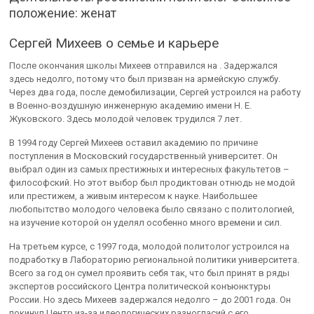
положение: женат
Сергей Михеев о семье и карьере
После окончания школы Михеев отправился на . Задержался
здесь недолго, потому что был призван на армейскую службу.
Через два года, после демобилизации, Сергей устроился на работу
в Военно-воздушную инженерную академию имени Н. Е.
Жуковского. Здесь молодой человек трудился 7 лет.
В 1994 году Сергей Михеев оставил академию по причине
поступления в Московский государственный университет. Он
выбрал один из самых престижных и интересных факультетов –
философский. Но этот выбор был продиктован отнюдь не модой
или престижем, а живым интересом к науке. Наибольшее
любопытство молодого человека было связано с политологией,
на изучение которой он уделял особенно много времени и сил.
На третьем курсе, с 1997 года, молодой политолог устроился на
подработку в Лабораторию региональной политики университета.
Всего за год он сумел проявить себя так, что был принят в ряды
экспертов российского Центра политической конъюнктуры
России. Но здесь Михеев задержался недолго – до 2001 года. Он
покинул Центр из-за идеологических разногласий с его