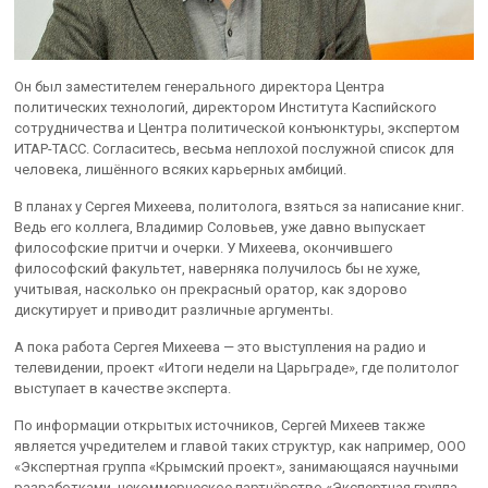
Он был заместителем генерального директора Центра
политических технологий, директором Института Каспийского
сотрудничества и Центра политической конъюнктуры, экспертом
ИТАР-ТАСС. Согласитесь, весьма неплохой послужной список для
человека, лишённого всяких карьерных амбиций.
В планах у Сергея Михеева, политолога, взяться за написание книг.
Ведь его коллега, Владимир Соловьев, уже давно выпускает
философские притчи и очерки. У Михеева, окончившего
философский факультет, наверняка получилось бы не хуже,
учитывая, насколько он прекрасный оратор, как здорово
дискутирует и приводит различные аргументы.
А пока работа Сергея Михеева — это выступления на радио и
телевидении, проект «Итоги недели на Царьграде», где политолог
выступает в качестве эксперта.
По информации открытых источников, Сергей Михеев также
является учредителем и главой таких структур, как например, ООО
«Экспертная группа «Крымский проект», занимающаяся научными
разработками, некоммерческое партнёрство «Экспертная группа