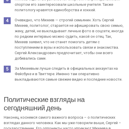
спортом его заинтересовали школьные учителя. Также
политологу нравятся единоборства и хоккей.
Очевидно, что Михеев — строгий семьянин. Хоть Сергей
Михеев, политолог, старается не афишировать свою семью,
жену, детей, не выкладывает личные фото в соцсети, иногда
по редким интервью можно судить, какой он отец. Так,
Михеев заявил, что не станет помогать детям с
поступлением в вузы и использовать связи и знакомства.
Сергей Александрович предпочитает, чтобы они всего
добивались сами.
За Михеевым лучше следить в официальных аккаунтах на
Фейсбуке и в Твиттере. Именно там оперативно
выкладываются самые свежие видео и последние новости.
Политические взгляды на
сегодняшний день
Наконец, коснемся самого важного вопроса – о политических
взглядах данного человека. Как мы уже говорили выше, Сергей –
государственник. Его оппоненты часто упрекают Михеева в