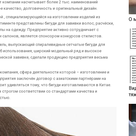
т компании насчитывает более 2 тыс. наименований
е качество, долговечность и оригинальный дизайн.
й , специализирующейся на изготовлении изделий из
О 
тименте представлены бигуди для завивки волос, расчёски,
лы на одежду. Предприятие активно сотрудничает с
 салонов, является спонсором конкурсов стилистов.
ель, выпускающий спиралевидные сетчатые бигуди для
б использования, широкий модельный ряд и высокое
ической завивке, сделали продукцию предприятия весьма
компания, сфера деятельности которой – изготовление и
дприятия заключён договор с азиатскими партнёрами на
оит удивляться тому, что бигуди изготавливаются в Китае.
Ви
строгом соответствии со стандартами качества и
тя
стью.