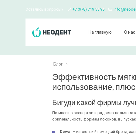
Остались вопросы?
+7 (978) 719 55 95
info@neode
На главную
О нас
Блог
›
Эффективность мягки
использование, плюс
Бигуди какой фирмы лу
По мнению экспертов и рядовых пользовате
оригинальность формам локонов, выпуска
Dewal
– известный немецкий бренд, за