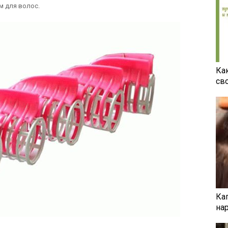
м для волос.
Ка
св
Ка
на