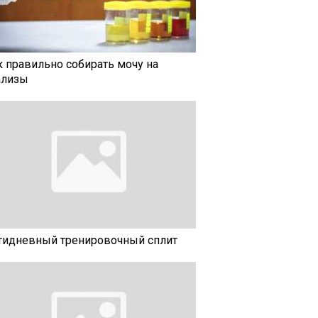
к правильно собирать мочу на
ализы
тидневный тренировочный сплит