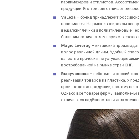
парикмахеров и стилистов. Ассортимен
продукции. Его товары отличает высоко
VaLexa
– бренд принадлежит российско
пластмассы. На рынке в широком ассор
вешалки-плечики и полиэтиленовые чех
большим количеством парикмахерских и
Magic Leverag
– китайский производит
волос различной длины. Удобный спосо
качество причёски, не уступающее хим
востребованной на рынке стран СНГ.
Выручалочка
– небольшая российская 
реализация товаров из пластика. У пре
производство продукции, поэтому не ст
Однако все товары фирмы выполнены в 
отличаются надёжностью и долговечно