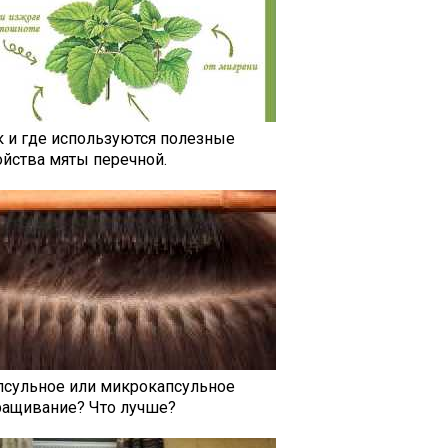
к и где используются полезные
ойства мяты перечной.
псульное или микрокапсульное
ращивание? Что лучше?