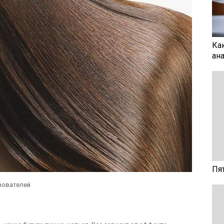
Ка
ан
Пя
зователей