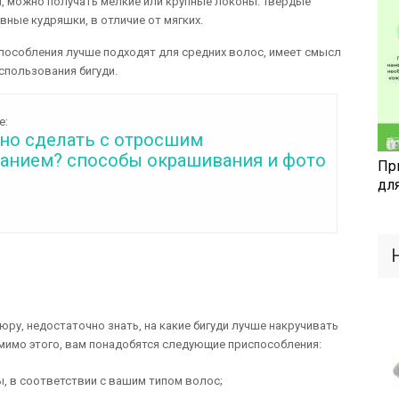
, можно получать мелкие или крупные локоны. Твердые
ные кудряшки, в отличие от мягких.
способления лучше подходят для средних волос, имеет смысл
спользования бигуди.
е:
но сделать с отросшим
анием? способы окрашивания и фото
Пр
дл
у, недостаточно знать, на какие бигуди лучше накручивать
мимо этого, вам понадобятся следующие приспособления:
ы, в соответствии с вашим типом волос;