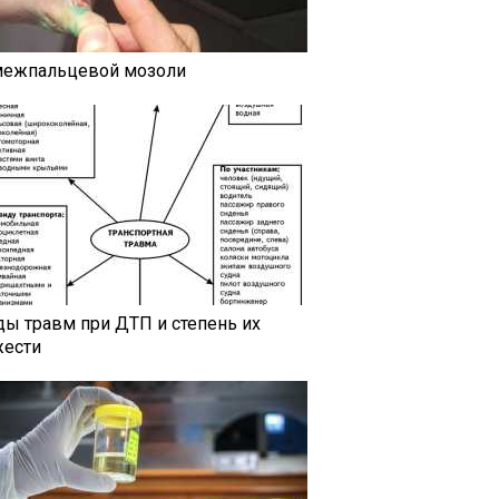
межпальцевой мозоли
ды травм при ДТП и степень их
жести