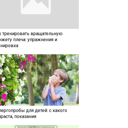
к тренировать вращательную
нжету плеча: упражнения и
енировка
лергопробы для детей: с какого
раста, показания