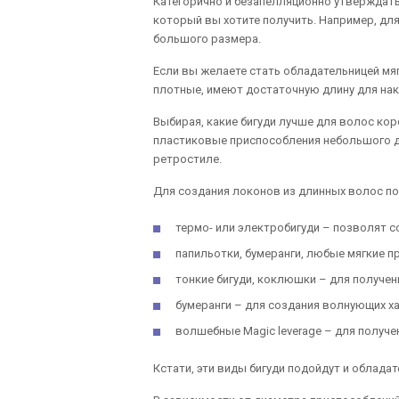
Категорично и безапелляционно утверждать,
который вы хотите получить. Например, дл
большого размера.
Если вы желаете стать обладательницей мя
плотные, имеют достаточную длину для нак
Выбирая, какие бигуди лучше для волос ко
пластиковые приспособления небольшого ди
ретростиле.
Для создания локонов из длинных волос по
термо- или электробигуди – позволят с
папильотки, бумеранги, любые мягкие п
тонкие бигуди, коклюшки – для получе
бумеранги – для создания волнующих х
волшебные Magic leverage – для получ
Кстати, эти виды бигуди подойдут и облада