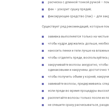
расческа с длинной тонкой ручкой – по
фен – ускорит сушку прядей;
фиксирующее средство (лак) – для зак
Существует ряд рекомендаций, которые пом
завивка выполняется только на чистые 
чтобы кудри держались дольше, необх
наносить пенки и гели лучше на влажны
чтобы отделять пряди, воспользуйтесь 
закручивайте волосы аккуратно, чтобы
одинаковыми и накручены достаточно т
чтобы получить объем у корней, накруч
завивайте волосы, придерживаясь след
если пряди во время процедуры высохли
расплетайте волосы только после их п
не спешите сразу расчесываться, разде