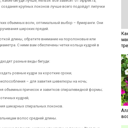
 какие бигуди лучше, нельзя. Все зависит от эффекта,
я создания крупных локонов лучше всего подойдут липучки
гких объемных волн, оптимальный выбор – бумеранги. Они
ручивания широких прядей.
Ка
роткой длины, обратите внимание на поролоновые или
ма
аметра. С ними вам обеспечены четки кольца кудрей в
тр
дходят разные виды бигуди:
оздать ровные кудри за короткие сроки;
риспособления – для завития шевелюры на ночь;
ния объемных причесок и завитков спиралевидной формы;
аотичных кудрей;
ения шикарных спиральных локонов.
Ал
воз
тельницам волос средней длины.