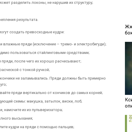
может разделить локоны, не нарушив их структуру;
репления результата.
Жж
огут создать превосходные кудри:
бок
и влажные пряди (исключение – тремо- и электробигуди);
одимо пользоваться стайлинговыми средствами;
е пряди, после чего их хорошо расчесывают;
расческой с тонкой ручкой;
 кончики не заламывались. Пряди должны быть примерно
уго;
ивайте пряди вертикально от кончиков до самых корней;
Кси
ующей схемы: макушка, затылок, виски, лоб;
оп
, намочите их из пульверизатора;
олного высыхания;
лите кудри на пряди с помощью пальцев;