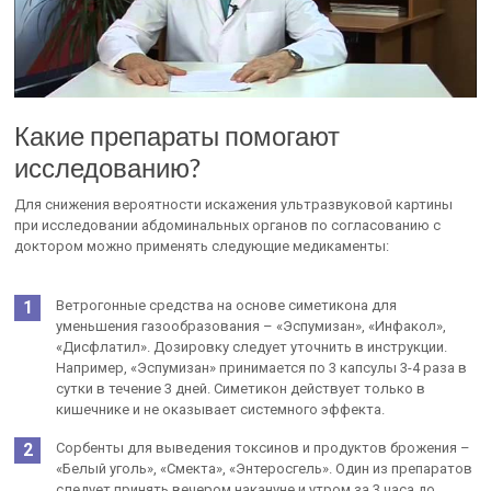
Какие препараты помогают
исследованию?
Для снижения вероятности искажения ультразвуковой картины
при исследовании абдоминальных органов по согласованию с
доктором можно применять следующие медикаменты:
Ветрогонные средства на основе симетикона для
уменьшения газообразования – «Эспумизан», «Инфакол»,
«Дисфлатил». Дозировку следует уточнить в инструкции.
Например, «Эспумизан» принимается по 3 капсулы 3-4 раза в
сутки в течение 3 дней. Симетикон действует только в
кишечнике и не оказывает системного эффекта.
Сорбенты для выведения токсинов и продуктов брожения –
«Белый уголь», «Смекта», «Энтеросгель». Один из препаратов
следует принять вечером накануне и утром за 3 часа до