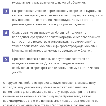
мускулатуры и раздражения слизистой оболочки.
На протяжении 2 часов перед сеансом запрещено курить, так
как никотин приводит к спазму желчного пузыря и желудка, а
сам процесс – к заглатыванию воздуха. Кроме того, не
рекомендуется жевать резинку и кушать леденцы.
Сканирование ультразвуком брюшной полости не
проводится сразу после рентгенографии с использованием
контрастного вещества (гастрографии, ирригоскопии), а
также после колоноскопии и фиброгастродуоденоскопии.
Минимальный интервал между процедурами – 2 суток.
При склонности к запорам следует позаботиться об
очищении кишечника. Для этого следует принять
слабительный препарат или сделать клизму за 12-14 часов
до УЗИ.
О нарушении любого из правил следует сообщить специалисту,
проводящему диагностику. Иначе он может неправильно
истолковать ультразвуковую картину, например, принять газ в
кишечнике за камень в желчном пузыре. Кроме того, важно
проинформировать его о принимаемых лекарствах, особенно со
спазмолитическими свойствами (дротаверина, папаверина,