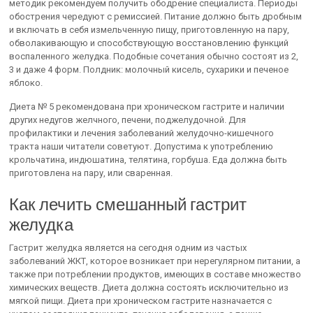
методик рекомендуем получить ободрение специалиста. Периоды
обострения чередуют с ремиссией. Питание должно быть дробным
и включать в себя измельченную пищу, приготовленную на пару,
обволакивающую и способствующую восстановлению функций
воспаленного желудка. Подобные сочетания обычно состоят из 2,
3 и даже 4 форм. Полдник: молочный кисель, сухарики и печеное
яблоко.
Диета № 5 рекомендована при хроническом гастрите и наличии
других недугов желчного, печени, поджелудочной. Для
профилактики и лечения заболеваний желудочно-кишечного
тракта наши читатели советуют. Допустима к употреблению
крольчатина, индюшатина, телятина, горбуша. Еда должна быть
приготовлена на пару, или сваренная.
Как лечить смешанный гастрит
желудка
Гастрит желудка является на сегодня одним из частых
заболеваний ЖКТ, которое возникает при нерегулярном питании, а
также при потреблении продуктов, имеющих в составе множество
химических веществ. Диета должна состоять исключительно из
мягкой пищи. Диета при хроническом гастрите назначается с