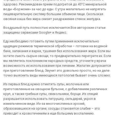
здорово. Рекомендован прием подогретой до 45°С минеральной
воды «Боржоми» за час до еды. С утра желательно не напрягать
пищеварительную систему большим объемом пищи. Скользкая
овсяная каша без жира снизит раздражение стенок желудка.
Воздушный путь полностью исключается.Все авторские статьи
защищены сервисами Google+ и Яндекс.
Еду необходимо готовить путем применения исключительно
щадящих режимов термической обработки – готовки на водяной
бане, запекания и варки, тушения без использования жира. Если вы
хотите съесть сырые овощи, то предварительно перетрите их. Если
вы являетесь поклонником народных средств, уточните у врача
возможность их использования при лечении. Желатин допускается
при приготовлении блюд. Звучит это довольно просто, но на деле
точно выяснить виды имеющихся патологий бывает очень сложно.
Из первых блюд нужно отметить супы, молочные или
приготовленные на овощном бульоне, с добавлением различных
круп, а также грибные супы, свекольники, борщи. Из специй
разрешается использовать петрушку, сельдерей, укроп в
измельченном виде. Из-за многочисленных эрозий,
образовавшихся на органе, сосуды становятся слабее – это
приводит к кровотечениям и еще большему воспалению.