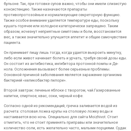
бульоне. Так, при готовке супов важно, чтобы они имели слизистую
консистенцию. Также назначаются препараты
противопротозойные и нормализующие секреторную функцию.
Также особое внимание уделяется температуре еды, поскольку
кушать горячее или холодное категорически запрещено. Таким
образом, исчезнут неприятные симптомы и боли, восстановится
вес, а также значительно улучшится аппетит и общее самочувствие
пациента.
Он принимает пищу лишь тогда, когда удается выкроить минутку,
либо если живот начинает болеть и урчать, требуя своей дозы еды.
Он состоит из антибиотика, ингибитора протонной помпы и Де-
нола. Осложнения вызывают более серьезные проблемы.
Основной причиной заболевания является заражение организма
бактерией «хеликобактер пилори».
Второй завтрак: печеные яблоки с творогом, чай.Газированные
напитки, спиртное, квас, соки, черный кофе.
Согласно одной из рекомендаций, гречка заливается водой из
расчета: столовая ложка крупы на столовую ложку воды и
настаивается всю ночь. Специально для сайта Moizhivot. Стоит
отметить, что не стоит применять приправы или значительное
количество соли, есть желательно часто, малыми порциями. Судак