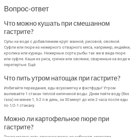
Вопрос-ответ
Что можно кушать при смешанном
гастрите?
Супы на воде с добавлением круп: манной, рисовой, овсяной.
Суфле или пюре из нежирного отварного мяса, например, индейки,
кролика или курицы. Нежирные сорта рыбы так же в виде пюре
или суфле. Каши из риса, гречки или овсянки, сваренные на воде и
перетертые. Ещё
Что пить утром натощак при гастрите?
Избегайте переедания, еды всухомятку и фастфуды! Утром
выпивайте 1 стакан теплой кипяченой воды. Днем пейте воду (без
газа) не менее 1, 5-2 л в день, за 30 минут до или 2 часа после еды
по 1/2-1 стакану.
Можно ли картофельное пюре при
гастрите?
Также можно есть овощное пюре: из кабачков, моркови,