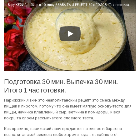
Беру КЕФИР, 1 Яйцо и 10 минут! ЗАБЫТЫЙ РЕЦЕПТ 60-х ГОДОВ !Так готовила моя прабабушка!
Подготовка 30 мин. Выпечка 30 мин.
Итого 1 час готовки.
Парижский Ланч- это неаполитанский рецепт это смесь между
пиццей и пирогом, потому что она имеет мягкую основу-тесто для
пиццы, начинка плавленный сыр, ветчина и помидоры, и вся
покрыта слоем рассыпчатого слоеного теста.
Как правило, парижский ланч продается на вынос в барах на
неаполитанской земле в любое время года… я люблю его!