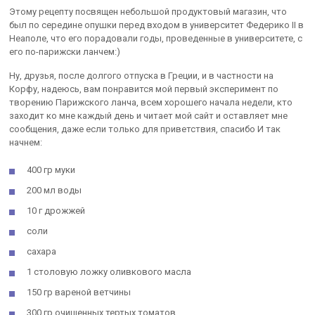
Этому рецепту посвящен небольшой продуктовый магазин, что
был по середине опушки перед входом в университет Федерико II в
Неаполе, что его порадовали годы, проведенные в университете, с
его по-парижски ланчем:)
Ну, друзья, после долгого отпуска в Греции, и в частности на
Корфу, надеюсь, вам понравится мой первый эксперимент по
творению Парижского ланча, всем хорошего начала недели, кто
заходит ко мне каждый день и читает мой сайт и оставляет мне
сообщения, даже если только для приветствия, спасибо И так
начнем:
400 гр муки
200 мл воды
10 г дрожжей
соли
сахара
1 столовую ложку оливкового масла
150 гр вареной ветчины
300 гр очищенных тертых томатов