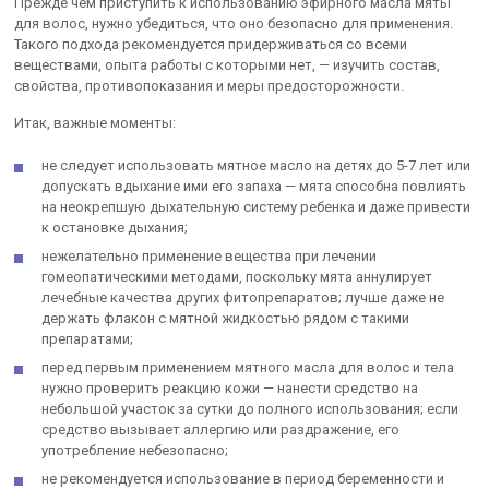
Прежде чем приступить к использованию эфирного масла мяты
для волос, нужно убедиться, что оно безопасно для применения.
Такого подхода рекомендуется придерживаться со всеми
веществами, опыта работы с которыми нет, — изучить состав,
свойства, противопоказания и меры предосторожности.
Итак, важные моменты:
не следует использовать мятное масло на детях до 5-7 лет или
допускать вдыхание ими его запаха — мята способна повлиять
на неокрепшую дыхательную систему ребенка и даже привести
к остановке дыхания;
нежелательно применение вещества при лечении
гомеопатическими методами, поскольку мята аннулирует
лечебные качества других фитопрепаратов; лучше даже не
держать флакон с мятной жидкостью рядом с такими
препаратами;
перед первым применением мятного масла для волос и тела
нужно проверить реакцию кожи — нанести средство на
небольшой участок за сутки до полного использования; если
средство вызывает аллергию или раздражение, его
употребление небезопасно;
не рекомендуется использование в период беременности и