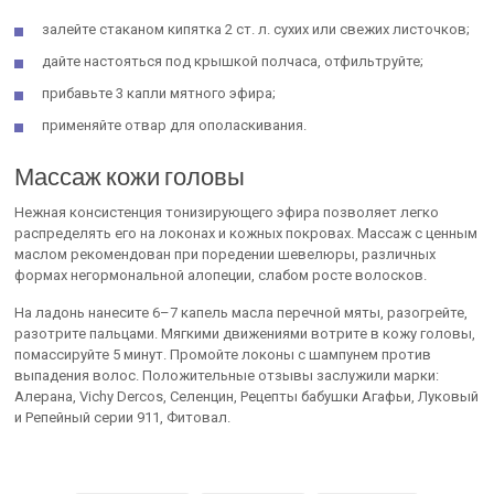
залейте стаканом кипятка 2 ст. л. сухих или свежих листочков;
дайте настояться под крышкой полчаса, отфильтруйте;
прибавьте 3 капли мятного эфира;
применяйте отвар для ополаскивания.
Массаж кожи головы
Нежная консистенция тонизирующего эфира позволяет легко
распределять его на локонах и кожных покровах. Массаж с ценным
маслом рекомендован при поредении шевелюры, различных
формах негормональной алопеции, слабом росте волосков.
На ладонь нанесите 6–7 капель масла перечной мяты, разогрейте,
разотрите пальцами. Мягкими движениями вотрите в кожу головы,
помассируйте 5 минут. Промойте локоны с шампунем против
выпадения волос. Положительные отзывы заслужили марки:
Алерана, Vichy Dercos, Селенцин, Рецепты бабушки Агафьи, Луковый
и Репейный серии 911, Фитовал.