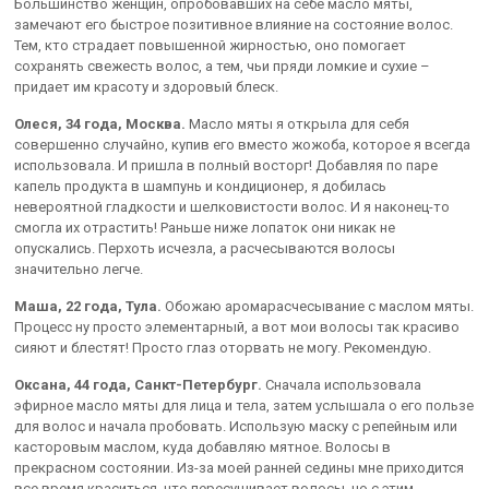
Большинство женщин, опробовавших на себе масло мяты,
замечают его быстрое позитивное влияние на состояние волос.
Тем, кто страдает повышенной жирностью, оно помогает
сохранять свежесть волос, а тем, чьи пряди ломкие и сухие –
придает им красоту и здоровый блеск.
Олеся, 34 года, Москва.
Масло мяты я открыла для себя
совершенно случайно, купив его вместо жожоба, которое я всегда
использовала. И пришла в полный восторг! Добавляя по паре
капель продукта в шампунь и кондиционер, я добилась
невероятной гладкости и шелковистости волос. И я наконец-то
смогла их отрастить! Раньше ниже лопаток они никак не
опускались. Перхоть исчезла, а расчесываются волосы
значительно легче.
Маша, 22 года, Тула.
Обожаю аромарасчесывание с маслом мяты.
Процесс ну просто элементарный, а вот мои волосы так красиво
сияют и блестят! Просто глаз оторвать не могу. Рекомендую.
Оксана, 44 года, Санкт-Петербург.
Сначала использовала
эфирное масло мяты для лица и тела, затем услышала о его пользе
для волос и начала пробовать. Использую маску с репейным или
касторовым маслом, куда добавляю мятное. Волосы в
прекрасном состоянии. Из-за моей ранней седины мне приходится
все время краситься, что пересушивает волосы, но с этим