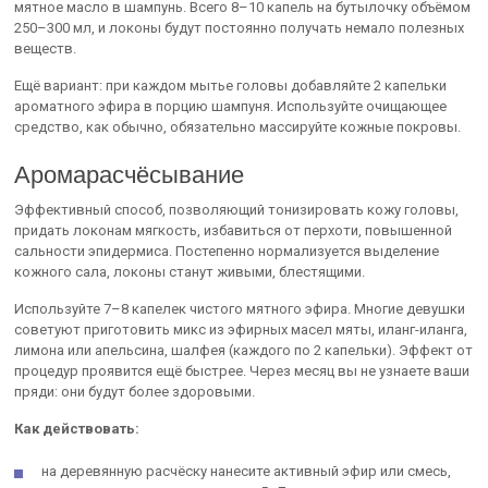
мятное масло в шампунь. Всего 8–10 капель на бутылочку объёмом
250–300 мл, и локоны будут постоянно получать немало полезных
веществ.
Ещё вариант: при каждом мытье головы добавляйте 2 капельки
ароматного эфира в порцию шампуня. Используйте очищающее
средство, как обычно, обязательно массируйте кожные покровы.
Аромарасчёсывание
Эффективный способ, позволяющий тонизировать кожу головы,
придать локонам мягкость, избавиться от перхоти, повышенной
сальности эпидермиса. Постепенно нормализуется выделение
кожного сала, локоны станут живыми, блестящими.
Используйте 7–8 капелек чистого мятного эфира. Многие девушки
советуют приготовить микс из эфирных масел мяты, иланг-иланга,
лимона или апельсина, шалфея (каждого по 2 капельки). Эффект от
процедур проявится ещё быстрее. Через месяц вы не узнаете ваши
пряди: они будут более здоровыми.
Как действовать:
на деревянную расчёску нанесите активный эфир или смесь,