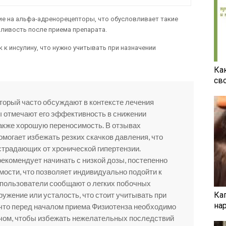
ие на альфа-адренорецепторы, что обусловливает такие
нливость после приема препарата.
к инсулину, что нужно учитывать при назначении
Ка
св
оторый часто обсуждают в контексте лечения
ы отмечают его эффективность в снижении
также хорошую переносимость. В отзывах
омогает избежать резких скачков давления, что
страдающих от хронической гипертензии.
екомендует начинать с низкой дозы, постепенно
мости, что позволяет индивидуально подойти к
 пользователи сообщают о легких побочных
Ка
ружение или усталость, что стоит учитывать при
на
 что перед началом приема Физиотенза необходимо
ачом, чтобы избежать нежелательных последствий