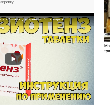
зировку.
арата: Показания, как применять, обзор препарата
Мо
тр