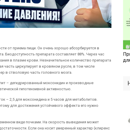
сти от приема пищи. Он очень хорошо абсорбируется в
Пр
а. Биодоступность препарата составляет 88%. Через час
дл
ания в плазме крови. Незначительное количество препарата
ая часть циркулирует в кровяном русле, в том числе
ер в стволовую часть головного мозга.
лит – дегидрированный моксонидин и производные
втической гипотензивной активностью.
к – 2,5 для моксонидина и 5 часов для метаболитов.
оэтому для достижения устойчивого эффекта его нужно
изменном виде почками. На скорость выведения может
достаточности. Если она носит умеренный характер (клиренс