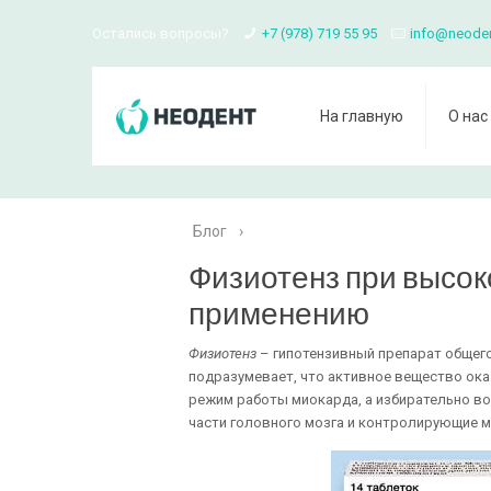
Остались вопросы?
+7 (978) 719 55 95
info@neode
На главную
О нас
Блог
›
Физиотенз при высок
применению
Физиотенз
– гипотензивный препарат общего
подразумевает, что активное вещество ока
режим работы миокарда, а избирательно в
части головного мозга и контролирующие 