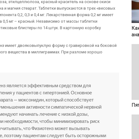
оза, этилцеллюлоза, красный краситель на основе окиси
на и магния стеарат. Таблетки выпускаются в трех «весовых
онента 0,2, 0,3 и 0,4 мг. Лекарственная форма 0,2 мг имеет
а 0,5 мг – красный. Независимо от массы таблетки
Ка
иковые блистеры по 14 штук. В картонную коробку
ан
нз
имеет двояковыпуклую форму с гравировкой на боковой
ного вещества в миллиграммах. При разломе хорошо
тенз является эффективным средством для
ления у пациентов с гипертонией. Основное
арата — моксонидин, который способствует
Пя
уменьшения активности симпатической нервной
ендуют начинать лечение с низкой дозы,
ри необходимости, чтобы минимизировать риск
учитывать, что Физиотенз может вызывать
е, поэтому пациентам следует быть осторожными