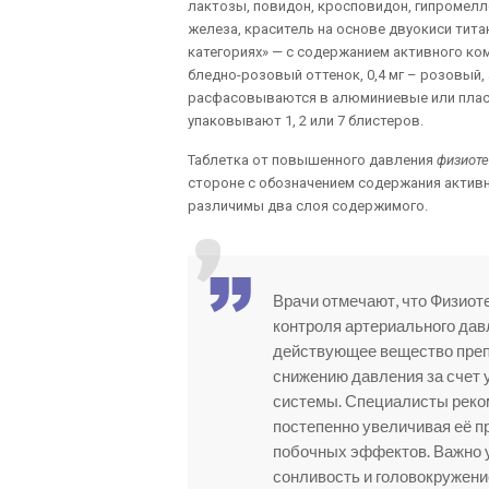
лактозы, повидон, кросповидон, гипромелл
железа, краситель на основе двуокиси тита
категориях» — с содержанием активного комп
бледно-розовый оттенок, 0,4 мг – розовый, 
расфасовываются в алюминиевые или пласт
упаковывают 1, 2 или 7 блистеров.
Таблетка от повышенного давления
физиоте
стороне с обозначением содержания актив
различимы два слоя содержимого.
Врачи отмечают, что Физио
контроля артериального дав
действующее вещество преп
снижению давления за счет 
системы. Специалисты реком
постепенно увеличивая её п
побочных эффектов. Важно 
сонливость и головокружени