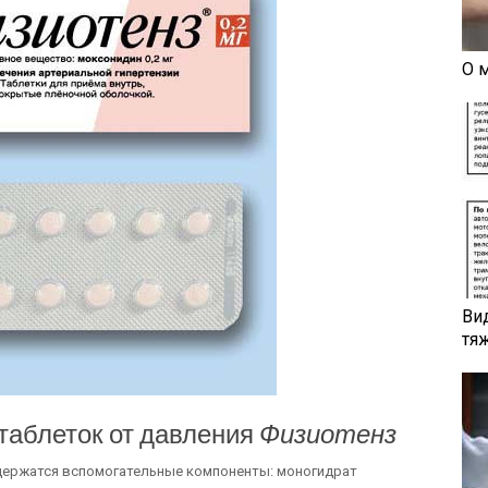
О 
Ви
тя
таблеток от давления
Физиотенз
держатся вспомогательные компоненты: моногидрат