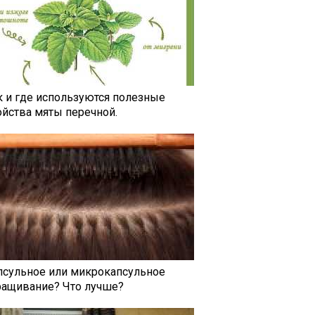
к и где используются полезные
ойства мяты перечной.
псульное или микрокапсульное
ращивание? Что лучше?