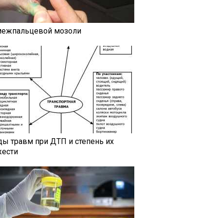
межпальцевой мозоли
ды травм при ДТП и степень их
жести