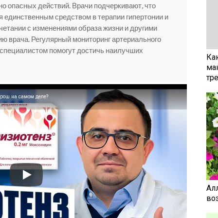
о опасных действий. Врачи подчеркивают, что
я единственным средством в терапии гипертонии и
четании с изменениями образа жизни и другими
ю врача. Регулярный мониторинг артериального
 специалистом помогут достичь наилучших
Ка
ма
тр
орош на самом деле?
Ал
воз