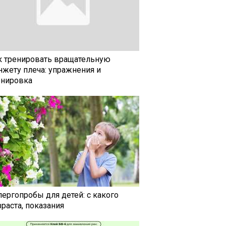
к тренировать вращательную
нжету плеча: упражнения и
енировка
лергопробы для детей: с какого
раста, показания