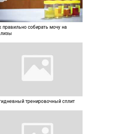
к правильно собирать мочу на
ализы
тидневный тренировочный сплит