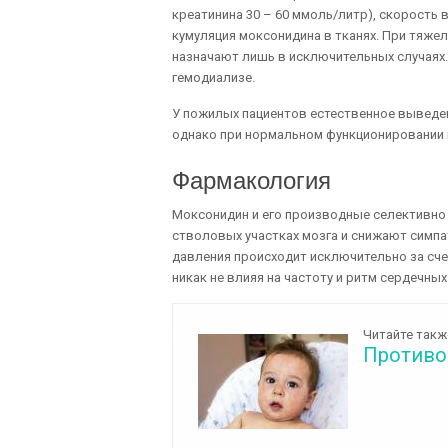
креатинина 30 – 60 ммоль/литр), скорость 
кумуляция моксонидина в тканях. При тяже
назначают лишь в исключительных случаях.
гемодиализе.
У пожилых пациентов естественное выведе
однако при нормальном функционировании п
Фармакология
Моксонидин и его производные селективн
стволовых участках мозга и снижают симпа
давления происходит исключительно за сче
никак не влияя на частоту и ритм сердечны
Читайте такж
Противо