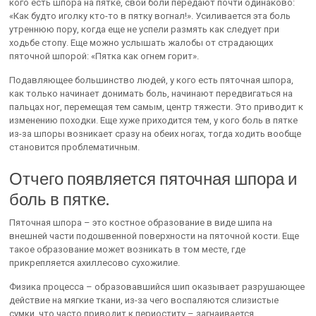
кого есть шпора на пятке, свои боли передают почти одинаково:
«Как будто иголку кто-то в пятку вогнал!». Усиливается эта боль
утреннюю пору, когда еще не успели размять как следует при
ходьбе стопу. Еще можно услышать жалобы от страдающих
пяточной шпорой: «Пятка как огнем горит».
Подавляющее большинство людей, у кого есть пяточная шпора,
как только начинает донимать боль, начинают передвигаться на
пальцах ног, перемещая тем самым, центр тяжести. Это приводит к
изменению походки. Еще хуже приходится тем, у кого боль в пятке
из-за шпоры возникает сразу на обеих ногах, тогда ходить вообще
становится проблематичным.
Отчего появляется пяточная шпора и
боль в пятке.
Пяточная шпора – это костное образование в виде шипа на
внешней части подошвенной поверхности на пяточной кости. Еще
такое образование может возникать в том месте, где
прикрепляется ахиллесово сухожилие.
Физика процесса – образовавшийся шип оказывает разрушающее
действие на мягкие ткани, из-за чего воспаляются слизистые
сумки, что часто приводит к периоститу – загнаивается