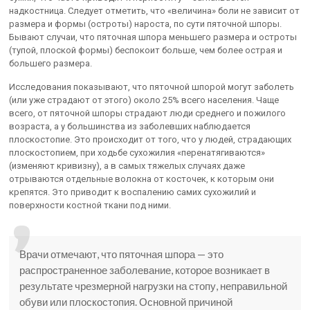
надкостница. Следует отметить, что «величина» боли не зависит от
размера и формы (остроты) нароста, по сути пяточной шпоры.
Бывают случаи, что пяточная шпора меньшего размера и остроты
(тупой, плоской формы) беспокоит больше, чем более острая и
большего размера.
Исследования показывают, что пяточной шпорой могут заболеть
(или уже страдают от этого) около 25% всего населения. Чаще
всего, от пяточной шпоры страдают люди среднего и пожилого
возраста, а у большинства из заболевших наблюдается
плоскостопие. Это происходит от того, что у людей, страдающих
плоскостопием, при ходьбе сухожилия «перенатягиваются»
(изменяют кривизну), а в самых тяжелых случаях даже
отрываются отдельные волокна от косточек, к которым они
крепятся. Это приводит к воспалению самих сухожилий и
поверхности костной ткани под ними.
Врачи отмечают, что пяточная шпора — это
распространенное заболевание, которое возникает в
результате чрезмерной нагрузки на стопу, неправильной
обуви или плоскостопия. Основной причиной