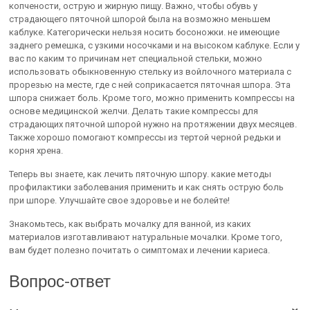
копчености, острую и жирную пищу. Важно, чтобы обувь у
страдающего пяточной шпорой была на возможно меньшем
каблуке. Категорически нельзя носить босоножки. не имеющие
заднего ремешка, с узкими носочками и на высоком каблуке. Если у
вас по каким то причинам нет специальной стельки, можно
использовать обыкновенную стельку из войлочного материала с
прорезью на месте, где с ней соприкасается пяточная шпора. Эта
шпора снижает боль. Кроме того, можно применить компрессы на
основе медицинской желчи. Делать такие компрессы для
страдающих пяточной шпорой нужно на протяжении двух месяцев.
Также хорошо помогают компрессы из тертой черной редьки и
корня хрена.
Теперь вы знаете, как лечить пяточную шпору. какие методы
профилактики заболевания применить и как снять острую боль
при шпоре. Улучшайте свое здоровье и не болейте!
Знакомьтесь, как выбрать мочалку для ванной, из каких
материалов изготавливают натуральные мочалки. Кроме того,
вам будет полезно почитать о симптомах и лечении кариеса.
Вопрос-ответ