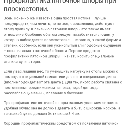
Профилактика пяточной шпоры при
плоскостопии.
Всем, конечно же, известна одна простая истина – лучше
предупредить, чем лечить, но не все, к сожалению, действуют
этому правилу. К лечению пяточной шпоры это также имеет
отношение. Особенно об этом следует позаботиться людям, у
которых наблюдается плоскостопие – не важно, в какой форме и
степени, особенно, если они уже испытывали подобные ощущения
– покалывания в пяточной области. Первое средство
профилактики пяточной шпоры – начать носить специальные
стельки-супинаторы.
Если у вас лишний вес, то уменьшить нагрузку на стопы можно с
помощью специальной гимнастики для ног и специальная диета
(вполне подойдет вот эта диета ). Для тех, у кого работа связана с
постоянным передвижением на ногах, подойдет вода:
расслабляющие ванны, плавание в бассейне.
При профилактике пяточной шпоры важным условием является
удобная обувь: она не должна давить и быть с широким носком, а
также каблук не должен быть выше 3-4 см.
Хорошим профилактическим средством от появления пяточной