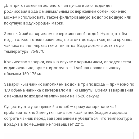
Для приготовления зеленого чая лучше всего подойдет
родниковая вода с минимальным содержанием солей. Конечно,
можем использовать также фильтрованную водопроводную или
покупную воду хорошей марки.
Зеленый чай завариваем неперекипевшей водой. Нужно, чтобы
вода только-только закипела, не стоит дожидаться, пока крышка
чайника начнет «прыгать» от кипятка. Вода должна остыть до
температуры 75-85°С.
Количество заварки, как и в случае с черным чаем, определяется
индивидуально, ориентировочно — 1 чайная ложка на чашку
объемом 150-175 мл.
Заварочный чайник заполняем водой в три подхода — примерно по
1/3 объема чайника с интервалом в 1-3 минуты. Время заваривания
с каждым подходом увеличиваем на 15-20 секунд.
Существует и упрощенный способ — сразу завариваем чай
приблизительно 2 минуты, при этом крайне необходимо хорошо
согреть чайник перед завариванием и убедиться, что температура
воздуха в помещении не превышает 22°С.