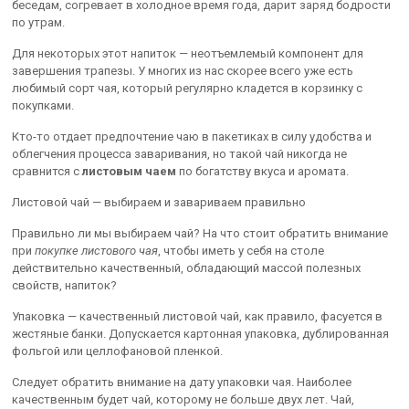
беседам, согревает в холодное время года, дарит заряд бодрости
по утрам.
Для некоторых этот напиток — неотъемлемый компонент для
завершения трапезы. У многих из нас скорее всего уже есть
любимый сорт чая, который регулярно кладется в корзинку с
покупками.
Кто-то отдает предпочтение чаю в пакетиках в силу удобства и
облегчения процесса заваривания, но такой чай никогда не
сравнится с
листовым чаем
по богатству вкуса и аромата.
Листовой чай — выбираем и завариваем правильно
Правильно ли мы выбираем чай? На что стоит обратить внимание
при
покупке листового чая
, чтобы иметь у себя на столе
действительно качественный, обладающий массой полезных
свойств, напиток?
Упаковка — качественный листовой чай, как правило, фасуется в
жестяные банки. Допускается картонная упаковка, дублированная
фольгой или целлофановой пленкой.
Следует обратить внимание на дату упаковки чая. Наиболее
качественным будет чай, которому не больше двух лет. Чай,