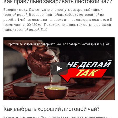
Как правильно заваривать листовой чай?
Вскипяти воду. Далее нужно ополоснуть заварочный чайник
горячей водой. В заварочный чайник добавь листовой чай из
расчёта 1 чайная ложка на человека и плюс ещё одна ложка или 5
грамм чая на 100-120 мл. Подожди, пока кипяток остынет, и залей
чайник горячей водой. Ещё
Перестаньте неправильно заваривать чай. Как заварить настоящий чай? | Советы эксперта Art of Tea
Как выбрать хороший листовой чай?
Размер и сохранность. Хороший чай состоит из крупных цельных