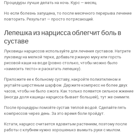
Процедуры лучше делать на ночь. Курс — месяц.
Но если болезнь запущена, то после месячного перерыва лечение
повторить. Результат — просто потрясающий.
Лепешка из нарцисса облегчит боль в
суставе
Луковицы нарциссов используйте для лечения суставов. Натрите
луковицу на мелкой терке, добавьте ржаную муку или горсть
рисовой каши на воде (ровно столько, чтобы можно было
«замесить тесто» и раскатать лепешку).
Приложите ее к больному суставу, накройте полиэтиленом и
укутайте шерстяным шарфом. Держите компресс не более двух
часов, чтобы не было ожога. Как только появится сильное жжение
(иногда доля кашицы нарцисса бывает большей), тут же снимите.
После процедуры помойте сустав теплой водой. Сделайте пять
компрессов через день. За это время боли пройдут.
Кстати, нарцисс считается ядовитым растением, поэтому после
работы с клубнем нужно хорошенько вымыть руки с мылом.