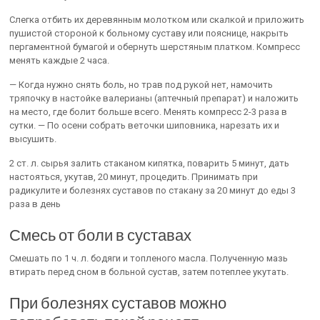
Слегка отбить их деревянным молотком или скалкой и приложить
пушистой стороной к больному суставу или пояснице, накрыть
пергаментной бумагой и обернуть шерстяным платком. Компресс
менять каждые 2 часа.
— Когда нужно снять боль, но трав под рукой нет, намочить
тряпочку в настойке валерианы (аптечный препарат) и наложить
на место, где болит больше всего. Менять компресс 2-3 раза в
сутки. — По осени собрать веточки шиповника, нарезать их и
высушить.
2 ст. л. сырья залить стаканом кипятка, поварить 5 минут, дать
настояться, укутав, 20 минут, процедить. Принимать при
радикулите и болезнях суставов по стакану за 20 минут до еды 3
раза в день
Смесь от боли в суставах
Смешать по 1 ч. л. бодяги и топленого масла. Полученную мазь
втирать перед сном в больной сустав, затем потеплее укутать.
При болезнях суставов можно