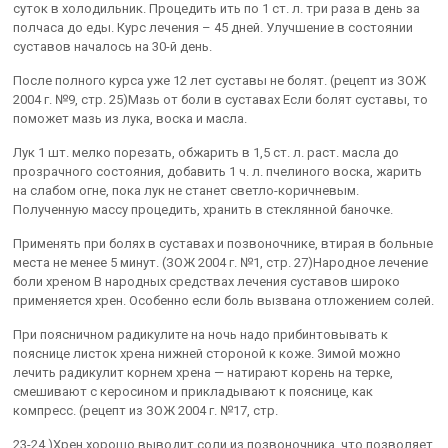
суток в холодильник. Процедить ить по 1 ст. л. три раза в день за
полчаса до еды. Курс лечения – 45 дней. Улучшение в состоянии
суставов началось на 30-й день.
После полного курса уже 12 лет суставы не болят. (рецепт из ЗОЖ
2004 г. №9, стр. 25)Мазь от боли в суставах Если болят суставы, то
поможет мазь из лука, воска и масла.
Лук 1 шт. мелко порезать, обжарить в 1,5 ст. л. раст. масла до
прозрачного состояния, добавить 1 ч. л. пчелиного воска, жарить
на слабом огне, пока лук не станет светло-коричневым.
Полученную массу процедить, хранить в стеклянной баночке.
Применять при болях в суставах и позвоночнике, втирая в больные
места не менее 5 минут. (ЗОЖ 2004 г. №1, стр. 27)Народное лечение
боли хреном В народных средствах лечения суставов широко
применяется хрен. Особенно если боль вызвана отложением солей.
При поясничном радикулите на ночь надо прибинтовывать к
пояснице листок хрена нижней стороной к коже. Зимой можно
лечить радикулит корнем хрена — натирают корень на терке,
смешивают с керосином и прикладывают к пояснице, как
компресс. (рецепт из ЗОЖ 2004 г. №17, стр.
23-24.)Хрен хорошо выводит соли из позвоночника, что позволяет