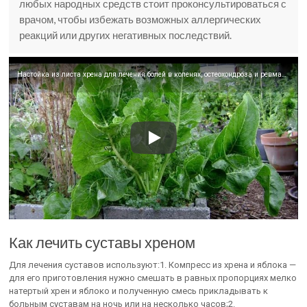
любых народных средств стоит проконсультироваться с
врачом, чтобы избежать возможных аллергических
реакций или других негативных последствий.
Настойка из листа хрена для лечения болей в коленях, остеохондроза и ревматизма
Как лечить суставы хреном
Для лечения суставов используют:1. Компресс из хрена и яблока —
для его приготовления нужно смешать в равных пропорциях мелко
натертый хрен и яблоко и полученную смесь прикладывать к
больным суставам на ночь или на несколько часов;2.