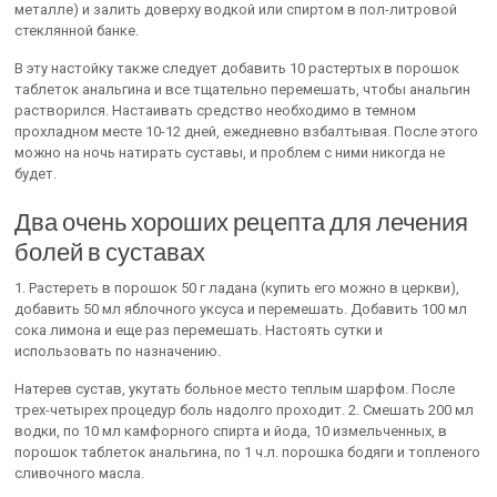
металле) и залить доверху водкой или спиртом в пол-литровой
стеклянной банке.
В эту настойку также следует добавить 10 растертых в порошок
таблеток анальгина и все тщательно перемешать, чтобы анальгин
растворился. Настаивать средство необходимо в темном
прохладном месте 10-12 дней, ежедневно взбалтывая. После этого
можно на ночь натирать суставы, и проблем с ними никогда не
будет.
Два очень хороших рецепта для лечения
болей в суставах
1. Растереть в порошок 50 г ладана (купить его можно в церкви),
добавить 50 мл яблочного уксуса и перемешать. Добавить 100 мл
сока лимона и еще раз перемешать. Настоять сутки и
использовать по назначению.
Натерев сустав, укутать больное место теплым шарфом. После
трех-четырех процедур боль надолго проходит. 2. Смешать 200 мл
водки, по 10 мл камфорного спирта и йода, 10 измельченных, в
порошок таблеток анальгина, по 1 ч.л. порошка бодяги и топленого
сливочного масла.