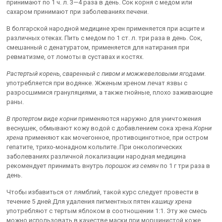
принимают по 1 ч. л. 3—4 раза в день. Сок корня с медом или
сахаром принимают при заболеваниях печени.
В болгарской народной медицине хрен применяется при асците и
различных отеках. Пить с медом по 1 ст. л. три раза в день. Сок,
смешанный с денатуратом, применяется для натирания при
ревматизме, от ломоты в суставах и костях.
Растертый корень, сваренный с пивом и можжевеловыми ягодами
.
употребляется при водянке. Жженым хреном лечат язвы с
разросшимися грануляциями, а также гнойные, плохо заживающие
раны.
В протертом виде корни
применяются наружно для уничтожения
веснушек, обмывают кожу водой с добавлением сока хрена.
Корни
хрена
применяют как мочегонное, противоцинготное, при остром
гепатите, трихо-монадном кольпите..При онкологических
заболеваниях различной локализации народная медицина
рекомендует принимать внутрь
порошок из семян
по 1 г три раза в
день.
Чтобы избавиться от лямблий, такой курс следует провести в
течение 5 дней.Для удаления пигментных пятен
кашицу хрена
употребляют с тертым яблоком в соотношении 1:1. Эту же смесь
можно использовать в качестве маски при морщинистой коже