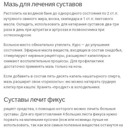
Мазь для лечения суставов
Растопить на водяной бане до однородного состояния по 2 ст.л.
нутряного свиного жира, воска, скипидара и 1 ст.л. пихтового
масла. Охладить, использовать для натирания суставов два-три
раза в день при артритах и артрозах и позвоночника при
остеохондрозе.
Больное место обязательно утеплить. Курс — до улучшения
состояния. Эфирные масла веществ, входящих в состав снадобья,
стимулируют нервные рецепторы, расширяют капилляры и
снимают воспалительные процессы. Для профилактики
достаточно применять мазь только на ночь.
Если добавить в состав пять-десять капель нашатырного спирта,
мазь расширит свои «горизонты»: ею можно натирать грудную
клетку при кашле. Хранить «продукт» в холодильнике.
Суставы лечит фикус
рецепт средства, с помощью которого можно лечить больные
суставы. Для его приготовления 4 больших листа фикуса нужно
порвать на маленькие кусочки (нож или ножницы лучше не
использовать, так как все самые полезные вещества останутся на