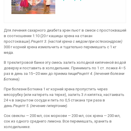
Для лечения сахарного диабета хрен пьют в смеси с простоквашей
в соотношении 1:10 (20 г кашицы хрена на стакан
простокваши).
Рецепт 3. (настой хрена с медом при остеохондрозе)
300 г корней хрена измельчить и тщательно перемешать с 1 кг
меда.
В трехлитровой банке эту смесь залить холодной кипяченой водой
доверху и поставить в холодильник. Принимать по 1 ст. ложке 4—5
раз в день за 15—20 мин до приема пищи
Рецепт 4. (лечения болезни
Боткина).
При болезни Боткина 1 кг корней хрена пропустить через
мясорубку (или натереть на терке), залить 3 л кипятка, настаивать
24 ч в закрытом сосуде и пить по 0,5 стакана три раза в
день.
Рецепт 5. (лечение гипертонии).
Сок свеклы — 200 мл, сок моркови — 200 мл, сок хрена — 200 мл,
сок из одного среднего лимона. Все перемешать, хранить в
холодильнике.