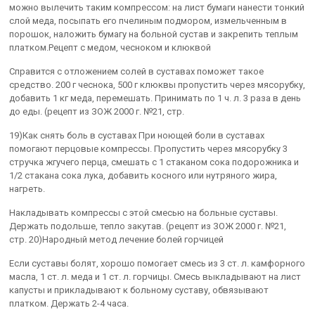
можно вылечить таким компрессом: на лист бумаги нанести тонкий
слой меда, посыпать его пчелиным подмором, измельченным в
порошок, наложить бумагу на больной сустав и закрепить теплым
платком.Рецепт с медом, чесноком и клюквой
Справится с отложением солей в суставах поможет такое
средство. 200 г чеснока, 500 г клюквы пропустить через мясорубку,
добавить 1 кг меда, перемешать. Принимать по 1 ч. л. 3 раза в день
до еды. (рецепт из ЗОЖ 2000 г. №21, стр.
19)Как снять боль в суставах При ноющей боли в суставах
помогают перцовые компрессы. Пропустить через мясорубку 3
стручка жгучего перца, смешать с 1 стаканом сока подорожника и
1/2 стакана сока лука, добавить косного или нутряного жира,
нагреть.
Накладывать компрессы с этой смесью на больные суставы.
Держать подольше, тепло закутав. (рецепт из ЗОЖ 2000 г. №21,
стр. 20)Народный метод лечение болей горчицей
Если суставы болят, хорошо помогает смесь из 3 ст. л. камфорного
масла, 1 ст. л. меда и 1 ст. л. горчицы. Смесь выкладывают на лист
капусты и прикладывают к больному суставу, обвязывают
платком. Держать 2-4 часа.