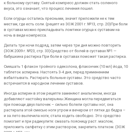
к больному суставу. Снятый компресс должен стать соленого
вкуса, это означает, что процесс лечения пошел.
Если огурцы остались пресными, значит приложили не к тем
местам, где есть соли. (рецепт из ЗОЖ 2001 г. №13, стр. 20)При боли
в суставах можно прикладывать ломтики огурца к суставам на
ночь в виде компресса.
Делать три ночи подряд, затем через три дня можно повторить
(ЗОЖ 2009 г. №23, стр. 33)Средство от болей в суставах №1 —
бабушкина растирка При боли в суставах поможет такая растирка.
Смешать 1 флакон тройного одеколона, флакончик (10 мл) йода, 10
таблеток аспирина. Настоять 3-4 дня, перед применением
взбалтывать. Растирать больные суставы. Это средство часто
встречается в народном лечении суставов.
Иногда аспирин в этом рецепте заменяют анальгином, иногда
добавляют настойку валерьяны.Женщина могла передвигаться
при помощи двух палочек – сильно болели суставы ног, она
растирала этой смесью ноги утром и вечером от пятки до бедра –
и за лето вылечила ноги, стала ходить свободно. Это средство
помогает и при радикулите: смазать поясницу раст. маслом,
приложить салфетку с этим раствором, закрепить платком. (ЗОЖ