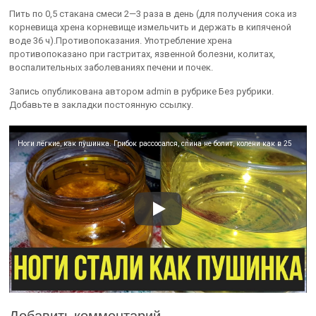
Пить по 0,5 стакана смеси 2—3 раза в день (для получения сока из
корневища хрена корневище измельчить и держать в кипяченой
воде 36 ч).Противопоказания. Употребление хрена
противопоказано при гастритах, язвенной болезни, колитах,
воспалительных заболеваниях печени и почек.
Запись опубликована автором admin в рубрике Без рубрики.
Добавьте в закладки постоянную ссылку.
Ноги лёгкие, как пушинка. Грибок рассосался, спина не болит, колени как в 25
Добавить комментарий