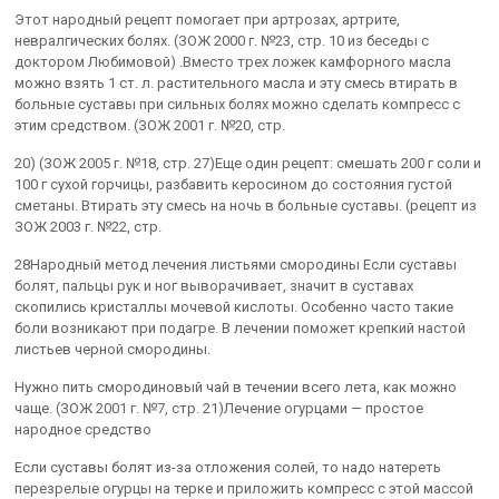
Этот народный рецепт помогает при артрозах, артрите,
невралгических болях. (ЗОЖ 2000 г. №23, стр. 10 из беседы с
доктором Любимовой) .Вместо трех ложек камфорного масла
можно взять 1 ст. л. растительного масла и эту смесь втирать в
больные суставы при сильных болях можно сделать компресс с
этим средством. (ЗОЖ 2001 г. №20, стр.
20) (ЗОЖ 2005 г. №18, стр. 27)Еще один рецепт: смешать 200 г соли и
100 г сухой горчицы, разбавить керосином до состояния густой
сметаны. Втирать эту смесь на ночь в больные суставы. (рецепт из
ЗОЖ 2003 г. №22, стр.
28Народный метод лечения листьями смородины Если суставы
болят, пальцы рук и ног выворачивает, значит в суставах
скопились кристаллы мочевой кислоты. Особенно часто такие
боли возникают при подагре. В лечении поможет крепкий настой
листьев черной смородины.
Нужно пить смородиновый чай в течении всего лета, как можно
чаще. (ЗОЖ 2001 г. №7, стр. 21)Лечение огурцами — простое
народное средство
Если суставы болят из-за отложения солей, то надо натереть
перезрелые огурцы на терке и приложить компресс с этой массой