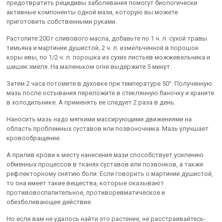
предотвратить рецидивы заболевания помогут биологически
активные компоненты одной мази, которую вы можете
приготовить собственными руками.
Растопите 200 г сливового масла, добавьте по 1 ч. л. сухой травы
тимьяна и мартинии душистой, 2 ч. л. измельченной в порошок
коры ивы, по 1/2 ч. л. порошка из сухих листьев можжевельника и
шишек хмеля. На маленьком огне выдержите 5 минут.
Затем 2 часа потомите в духовке при температуре 50°. Полученную
мазь после остывания переложите в стеклянную баночку и храните
в холодильнике. А применять ее следует 2 раза в день.
Наносить мазь надо мягкими массирующими движениями на
область проблемных суставов или позвоночника. Мазь улучшает
кровообращение.
А прилив крови к месту нанесения мази способствует усилению
обменных процессов в тканях суставов или позвонков, а также
рефлекторному снятию боли. Если говорить о мартинии душистой,
то она имеет такие вещества, которые оказывают
противовоспалительное, противоревматическое и
обезболивающее действие.
Но если вам не удалось найти это растение, не расстраивайтесь-