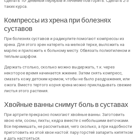
сделать 10- дневный перерыв и лечение повторить. Сделать 2-3
таких курса.
Компрессы из хрена при болезнях
суставов
При болезнях суставов и радикулите помогают компрессы из
хрена. Для этого хрен натереть на мелкой терке, выложить на
марлю и приложить к больному месту. Обвязать полиэтиленом и
теплым шарфом.
Держать столько, сколько можно выдержать, т.к. через
некоторое время начинается жжение. Затем снять компресс,
смазать кожу детским кремом, чтобы не было раздражения, или
ожога. Вместо тертого корня хрена можно прикладывать свежие
листья этого растения.
Хвойные ванны снимут боль в суставах
При артрите прекрасно помогают хвойные ванны. Заготовить
хвою ели, сосны, пихты, кедра вместе с небольшими веточками.
Все перемешать, не рассчитывая, чего сколько, а при надобности
приготовить из этой хвои настой: пару горстей запарить кипятком
и дать настояться.