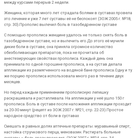
между курсами перерыв 2 недели.
Женщина, которая много лет страдала болями в суставах провела
это лечение и уже 7 лет суставы её не беспокоят (ЗОЖ 2005 г. №18,
стр. 30).Прополис вылечил боль в тазобедренном суставе
С помощью прополиса женщине удалось не только снять боль в
тазобедренном суставе, но и вылечить его.До этого её мучили
дикие боли в суставе, она приняла огромное количество
обезболивающих препаратов, пока не прочитала об
анестезирующих свойствах прополиса. Каждый день она
принимала по одной горошине прополиса, а на сустав делала
аппликации из размягченного на водяной бане прополиса.Одну и ту
же порцию прополиса использовала много раз в течение двух
месяцев.
Но перед каждым применением прополисную лепешку
раскрашивала и растапливала. На аппликации у неё ушло 150 г
прополиса. Боль в суставе после наложения аппликации проходит
за 20-30 минут (рецепт из ЗОЖ 2007 г. №21, стр. 22-23).Простое
народное средство от боли в суставах
Смешать в равных долях аптечные препараты: муравьиный спирт,
настойка стручкового перца, меновазин. Растирать больные
суставы – боль сразу проходит. (ЗОЖ 2007 г. №24, стр. 34-