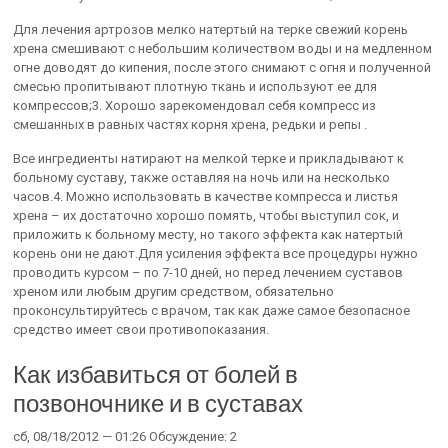
Для лечения артрозов мелко натертый на терке свежий корень
хрена смешивают с небольшим количеством воды и на медленном
огне доводят до кипения, после этого снимают с огня и полученной
смесью пропитывают плотную ткань и используют ее для
компрессов;3. Хорошо зарекомендовал себя компресс из
смешанных в равных частях корня хрена, редьки и репы .
Все ингредиенты натирают на мелкой терке и прикладывают к
больному суставу, также оставляя на ночь или на несколько
часов.4. Можно использовать в качестве компресса и листья
хрена – их достаточно хорошо помять, чтобы выступил сок, и
приложить к больному месту, но такого эффекта как натертый
корень они не дают.Для усиления эффекта все процедуры нужно
проводить курсом – по 7-10 дней, но перед лечением суставов
хреном или любым другим средством, обязательно
проконсультируйтесь с врачом, так как даже самое безопасное
средство имеет свои противопоказания.
Как избавиться от болей в
позвоночнике и в суставах
сб, 08/18/2012 — 01:26 Обсуждение: 2