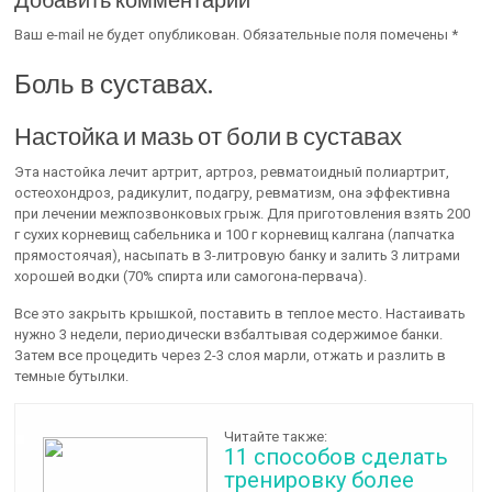
Ваш e-mail не будет опубликован. Обязательные поля помечены *
Боль в суставах.
Настойка и мазь от боли в суставах
Эта настойка лечит артрит, артроз, ревматоидный полиартрит,
остеохондроз, радикулит, подагру, ревматизм, она эффективна
при лечении межпозвонковых грыж. Для приготовления взять 200
г сухих корневищ сабельника и 100 г корневищ калгана (лапчатка
прямостоячая), насыпать в 3-литровую банку и залить 3 литрами
хорошей водки (70% спирта или самогона-первача).
Все это закрыть крышкой, поставить в теплое место. Настаивать
нужно 3 недели, периодически взбалтывая содержимое банки.
Затем все процедить через 2-3 слоя марли, отжать и разлить в
темные бутылки.
Читайте также:
11 способов сделать
тренировку более