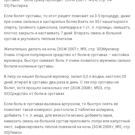
35).Растирка
Если болят суставы, то этот рецепт поможет за 3-5 процедур, даже
при очень сильных и застарелых болях.Взять по 30 г нашатырного
спирта, тройного одеколона, скипидара и 1 ст. л. горчицы, смешать,
плотно закрыть и настаивать 7 дней. Втирать смесь в больной
сустав и укутывать теплым платком.
Желательно делать на ночь (ЗОЖ 2007 г, №3, стр. 33)Мухомор
Очень старое популярное средство от боли в суставах – настойка
мухомора, быстро снимает боль.У очень пожилого мужчины сильно
болели коленные суставы.
В лесу он нашел большой мухомор, залил 0,5 л водки, настоял 20
дней, втирал в суставы два раза в день. С тех пор суставы не
болят, хотя прошло несколько лет (ЗОЖ 2008 г, №23, стр.
33)Средство от боли в суставах
Если боль в суставах вызвана артрозом, то быстро снять её
помогает такой компресс: растолочь 2 таблетки аспирина,
добавить 1 ч. л. меда, для вязкости можно добавить муки,
намазать смесь на больной сустав приложить лопух или капустный
лист, зафиксировать теплой повязкой на ночь (ЗОЖ 2009 г, №2, стр.
30)Лимон