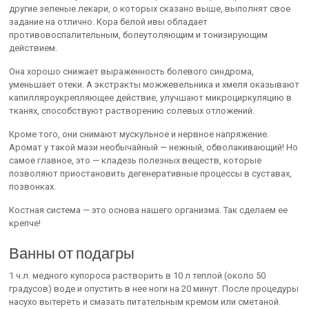
другие зеленые лекари, о которых сказано выше, выполнят свое
задание на отлично. Кора белой ивы обладает
противовоспалительным, болеутоляющим и тонизирующим
действием.
Она хорошо снижает выраженность болевого синдрома,
уменьшает отеки. А экстракты можжевельника и хмеля оказывают
капилляроукрепляющее действие, улучшают микроциркуляцию в
тканях, способствуют растворению солевых отложений.
Кроме того, они снимают мускульное и нервное напряжение.
Аромат у такой мази необычайный — нежный, обволакивающий! Но
самое главное, это — кладезь полезных веществ, которые
позволяют приостановить дегенеративные процессы в суставах,
позвонках.
Костная система — это основа нашего организма. Так сделаем ее
крепче!
Ванны от подагры
1 ч.л. медного купороса растворить в 10 л теплой (около 50
градусов) воде и опустить в нее ноги на 20 минут. После процедуры
насухо вытереть и смазать питательным кремом или сметаной.