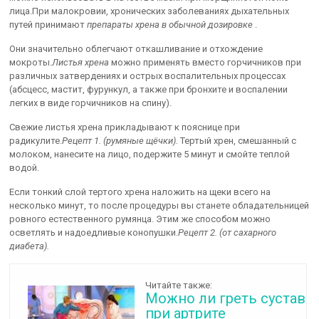
лица.При малокровии, хронических заболеваниях дыхательных
путей принимают
препараты хрена в обычной дозировке
.
Они значительно облегчают откашливание и отхождение
мокроты.
Листья хрена
можно применять вместо горчичников при
различных затвердениях и острых воспалительных процессах
(абсцесс, мастит, фурункул, а также при бронхите и воспалении
легких в виде горчичников на спину).
Свежие листья хрена прикладывают к пояснице при
радикулите.
Рецепт 1. (румяные щёчки).
Тертый хрен, смешанный с
молоком, нанесите на лицо, подержите 5 минут и смойте теплой
водой.
Если тонкий слой тертого хрена наложить на щеки всего на
несколько минут, то после процедуры вы станете обладательницей
ровного естественного румянца. Этим же способом можно
осветлять и надоедливые конопушки.
Рецепт 2. (от сахарного
диабета).
Читайте также:
Можно ли греть сустав
при артрите