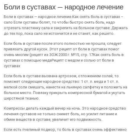
Боли в суставах — народное лечение
Боли в суставах — народное лечение.Как снять боль в суставах –
сало Если суставы болят, то чтобы быстро снять боль, надо
отрезать пластинку сала и закрепить на больном суставе. Держать
до тех пор, пока сало не истончится и не станет, как решето.
Если боль в суставе после этого полностью не прошла, следует
привязать другой кусок. Этот рецепт от боли в суставах помог
очень многим (рецепт из ЗОЖ 2000 г. №15, стр. 17Как снять боль в
суставах с помощью медаРецепт с медом и солью от боли в
суставах
Если боль в суставе вызвана артрозом, отложением солей, то
поможет следующее народное средство: 1 ст. л. меда и 1 ст. л.
мелкой соли смешать, нанести на льняную салфетку и положить на
больное место. Повязку прикрыть компрессной бумагой и укутать
шерстяной тканью.
Компрессы делать каждый вечер на ночь. Это народное средство
лечения суставов не только снимет боль, но усилит питание и
обмен веществ в суставе, увеличит его подвижность.
Если есть пчелиный подмор, то боль в суставах очень эффективно