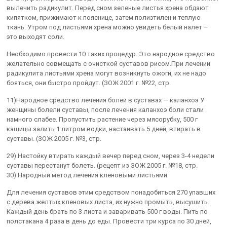
вылечить радикулит. Перед сном зеленые листья хрена обдают
кипятком, прижимают к пояснице, затем полиэтилен и теплую
ткань. Утром под листьями хрена можно увидеть белый налет –
это выходят соли.
Необходимо провести 10 таких процедур. Это народное средство
желательно совмещать с очисткой суставов рисом.При лечении
радикулита листьями хрена могут возникнуть ожоги, их не надо
бояться, они быстро пройдут. (ЗОЖ 2001 г. №22, стр.
11)Народное средство лечения болей в суставах — каланхоэ У
женщины болели суставы, после лечения каланхоэ боли стали
намного слабее. Пропустить растение через мясорубку, 500 г
кашицы залить 1 литром водки, настаивать 5 дней, втирать в
суставы. (ЗОЖ 2005 г. №3, стр.
29).Настойку втирать каждый вечер перед сном, через 3-4 недели
суставы перестанут болеть. (рецепт из ЗОЖ 2005 г. №18, стр.
30).Народный метод лечения кленовыми листьями
Для лечения суставов этим средством понадобиться 270 упавших
с дерева желтых кленовых листа, их нужно промыть, высушить.
Каждый день брать по 3 листа и заваривать 500 г воды. Пить по
полстакана 4 раза в день до еды. Провести три курса по 30 дней,