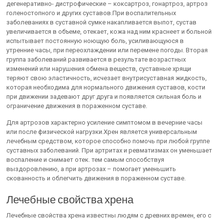
дегенеративно- дистрофические – коксартроз, гонартроз, артроз
голеностопного и других суставов.При воспалительных
заболеваниях в суставной сумке накапливается выпот, сустав
увеличивается в объеме, отекает, кожа над ним краснеет и больной
испытывает постоянную ноющую боль, усиливающуюся в
утренние часы, при переохлаждении или перемене погоды. Вторая
группа заболеваний развивается в результате возрастных
изменений или нарушения обмена веществ, суставные хрящи
теряют свою эластичность, исчезает внутрисуставная жидкость,
которая необходима для нормального движения суставов, кости
при движении задевают друг друга и появляется сильная боль и
ограничение движения в пораженном суставе.
Для артрозов характерно усиление симптомом в вечерние часы
или после физической нагрузки.Хрен является универсальным
лечебным средством, которое способно помочь при любой группе
суставных заболеваний. При артритах и ревматизмах он уменьшает
воспаление и снимает отек. тем самым способствуя
выздоровлению, а при артрозах – помогает уменьшить
скованность и облегчить движения в пораженном суставе.
Лечебные свойства хрена
Лечебные свойства хрена известны людям с древних времен, его с