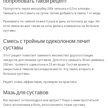
попробовать такой рецепт
Пропустить через мясорубку 200г чеснока и 0,5 кг клюквы.
Смешать и поставить на сутки. Затем добавить в смесь 1 кг меда.
Принимать по чайной ложке 3 раза в день за полчаса до еды. Из
этой смеси можно также на ночь делать компрессы на больные
суставы
Смесь с тройным одеколоном лечит
суставы
Этот рецепт помогает заменить множество дорогостоящих
лекарств для лечения суставов. Для этого смешать 50 мл аммиака,
250 мл. тройного одеколона и 25 мл йода. Состав хранить
закрытым в темном прохладном месте. Эту смесь втирать в
больные суставы.
Рецепт очень эффективен, проверен на практике.
Мазь для суставов
Вас мучают остеохондроз или артрит? Пора с ними проститься!
Снять воспаление и боль, восстановить ткани сустава,