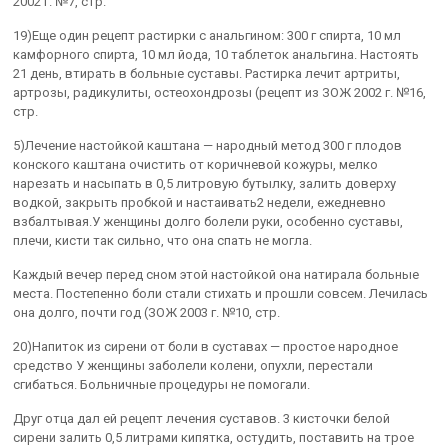
2002 г. №7, стр.
19)Еще один рецепт растирки с анальгином: 300 г спирта, 10 мл
камфорного спирта, 10 мл йода, 10 таблеток анальгина. Настоять
21 день, втирать в больные суставы. Растирка лечит артриты,
артрозы, радикулиты, остеохондрозы (рецепт из ЗОЖ 2002 г. №16,
стр.
5)Лечение настойкой каштана — народный метод 300 г плодов
конского каштана очистить от коричневой кожуры, мелко
нарезать и насыпать в 0,5 литровую бутылку, залить доверху
водкой, закрыть пробкой и настаивать2 недели, ежедневно
взбалтывая.У женщины долго болели руки, особенно суставы,
плечи, кисти так сильно, что она спать не могла.
Каждый вечер перед сном этой настойкой она натирала больные
места. Постепенно боли стали стихать и прошли совсем. Лечилась
она долго, почти год (ЗОЖ 2003 г. №10, стр.
20)Напиток из сирени от боли в суставах — простое народное
средство У женщины заболели колени, опухли, перестали
сгибаться. Больничные процедуры не помогали.
Друг отца дал ей рецепт лечения суставов. 3 кисточки белой
сирени залить 0,5 литрами кипятка, остудить, поставить на трое