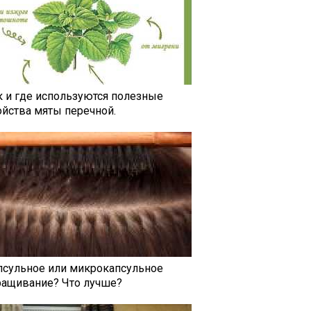
к и где используются полезные
ойства мяты перечной.
псульное или микрокапсульное
ращивание? Что лучше?