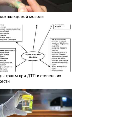
межпальцевой мозоли
ды травм при ДТП и степень их
жести