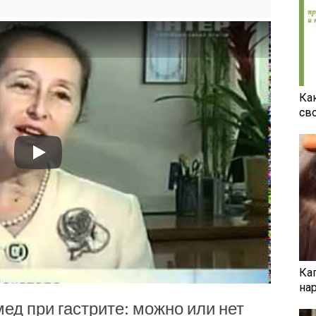
Ка
св
Ка
на
д при гастрите: можно или нет