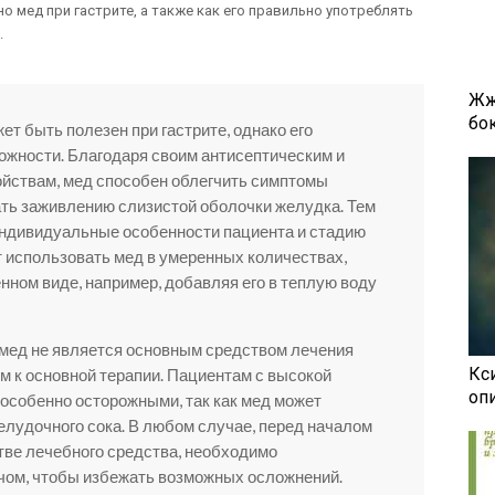
о мед при гастрите, а также как его правильно употреблять
.
Жж
бок
ет быть полезен при гастрите, однако его
ожности. Благодаря своим антисептическим и
йствам, мед способен облегчить симптомы
ть заживлению слизистой оболочки желудка. Тем
индивидуальные особенности пациента и стадию
 использовать мед в умеренных количествах,
нном виде, например, добавляя его в теплую воду
о мед не является основным средством лечения
Кси
м к основной терапии. Пациентам с высокой
оп
особенно осторожными, так как мед может
лудочного сока. В любом случае, перед началом
тве лечебного средства, необходимо
чом, чтобы избежать возможных осложнений.