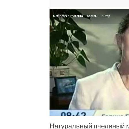
Мед против гастрита — Советы — Интер
Натуральный пчелиный ме