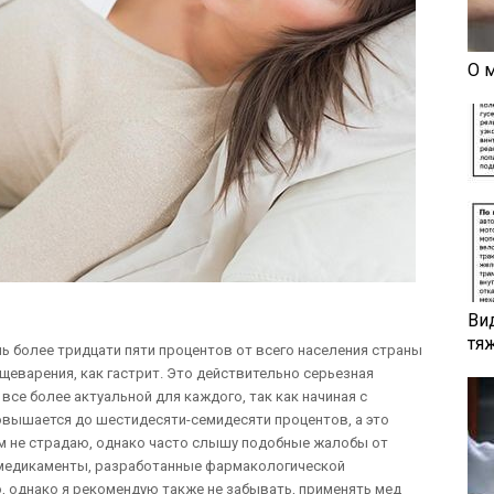
О 
Ви
тя
нь более тридцати пяти процентов от всего населения страны
щеварения, как гастрит. Это действительно серьезная
все более актуальной для каждого, так как начиная с
повышается до шестидесяти-семидесяти процентов, а это
ем не страдаю, однако часто слышу подобные жалобы от
медикаменты, разработанные фармакологической
 однако я рекомендую также не забывать, применять мед