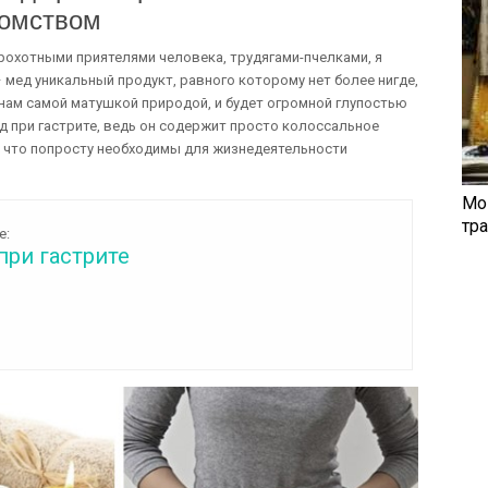
комством
охотными приятелями человека, трудягами-пчелками, я
 мед уникальный продукт, равного которому нет более нигде,
нам самой матушкой природой, и будет огромной глупостью
д при гастрите, ведь он содержит просто колоссальное
 что попросту необходимы для жизнедеятельности
Мо
тр
е:
при гастрите