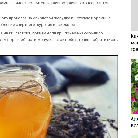
ромного числа красителей, разнообразных консервантов,
ного процесса на слизистой желудка выступают вредные
бление спиртного, курение и так далее.
зывать гастрит, причем если при приеме какого-либо
Ка
комфорт в области желудка, стоит обязательно обратиться к
ма
тр
Ал
воз