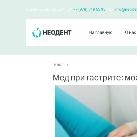
Остались вопросы?
+7 (978) 719 55 95
info@neode
На главную
О нас
Блог
›
Мед при гастрите: мо