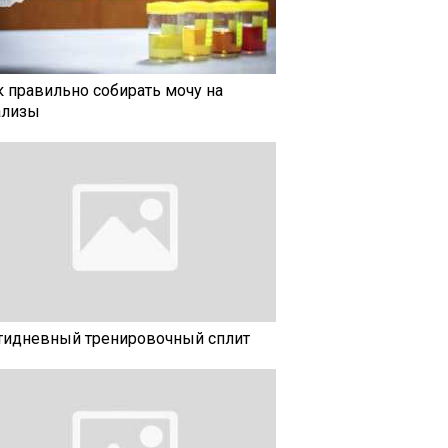
к правильно собирать мочу на
ализы
тидневный тренировочный сплит