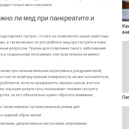
редки только им и спасались.
жно ли мед при панкреатите и
Ка
ан
редставляет гастрит, отчего он появляется, какие симптомы
ы, а также можно ли употреблять мед при гастрите и язве
енным вопросом. Причин для появления такого заболевания
ту и социальному положению они практически не имеют
 также при наличии внешних агрессивных раздражителей,
ностью по всей внутренней поверхности, может воспаляться,
губляется, если не предпринять никаких шагов, в итоге
Очень хорошие результаты показывает лечение гастрита
ства, на это обязательно нужно обратить внимание.
Пя
 а также неверно организованный режим дня.
и сидячий образ жизни.
омление, депрессивные настроения, напряжение.