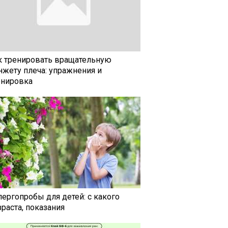
к тренировать вращательную
нжету плеча: упражнения и
енировка
лергопробы для детей: с какого
раста, показания