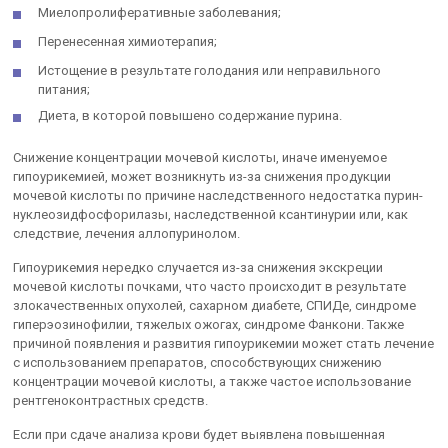
Миелопролиферативные заболевания;
Перенесенная химиотерапия;
Истощение в результате голодания или неправильного
питания;
Диета, в которой повышено содержание пурина.
Снижение концентрации мочевой кислоты, иначе именуемое
гипоурикемией, может возникнуть из-за снижения продукции
мочевой кислоты по причине наследственного недостатка пурин-
нуклеозидфосфорилазы, наследственной ксантинурии или, как
следствие, лечения аллопуринолом.
Гипоурикемия нередко случается из-за снижения экскреции
мочевой кислоты почками, что часто происходит в результате
злокачественных опухолей, сахарном диабете, СПИДе, синдроме
гиперэозинофилии, тяжелых ожогах, синдроме Фанкони. Также
причиной появления и развития гипоурикемии может стать лечение
с использованием препаратов, способствующих снижению
концентрации мочевой кислоты, а также частое использование
рентгеноконтрастных средств.
Если при сдаче анализа крови будет выявлена повышенная