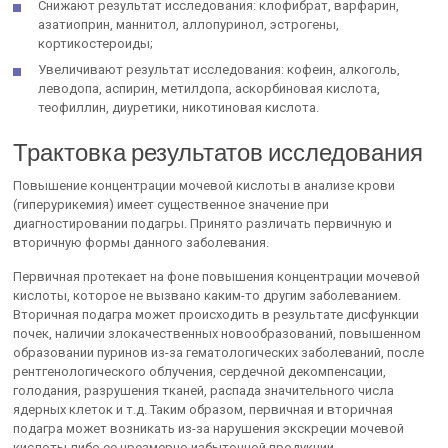
Снижают результат исследования: клофибрат, варфарин,
азатиоприн, маннитол, аллопуринол, эстрогены,
кортикостероиды;
Увеличивают результат исследования: кофеин, алкоголь,
леводопа, аспирин, метилдопа, аскорбиновая кислота,
теофиллин, диуретики, никотиновая кислота.
Трактовка результатов исследования
Повышение концентрации мочевой кислоты в анализе крови
(гиперурикемия) имеет существенное значение при
диагностировании подагры. Принято различать первичную и
вторичную формы данного заболевания.
Первичная протекает на фоне повышения концентрации мочевой
кислоты, которое не вызвано каким-то другим заболеванием.
Вторичная подагра может происходить в результате дисфункции
почек, наличии злокачественных новообразований, повышенном
образовании пуринов из-за гематологических заболеваний, после
рентгенологического облучения, сердечной декомпенсации,
голодания, разрушения тканей, распада значительного числа
ядерных клеток и т.д. Таким образом, первичная и вторичная
подагра может возникать из-за нарушения экскреции мочевой
кислоты либо ее чрезмерно избыточной продукции.