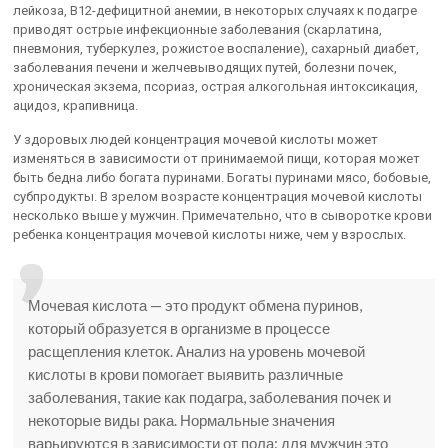
лейкоза, В12-дефицитной анемии, в некоторых случаях к подагре
приводят острые инфекционные заболевания (скарлатина,
пневмония, туберкулез, рожистое воспаление), сахарный диабет,
заболевания печени и желчевыводящих путей, болезни почек,
хроническая экзема, псориаз, острая алкогольная интоксикация,
ацидоз, крапивница.
У здоровых людей концентрация мочевой кислоты может
изменяться в зависимости от принимаемой пищи, которая может
быть бедна либо богата пуринами. Богаты пуринами мясо, бобовые,
субпродукты. В зрелом возрасте концентрация мочевой кислоты
несколько выше у мужчин. Примечательно, что в сыворотке крови
ребенка концентрация мочевой кислоты ниже, чем у взрослых.
Мочевая кислота — это продукт обмена пуринов,
который образуется в организме в процессе
расщепления клеток. Анализ на уровень мочевой
кислоты в крови помогает выявить различные
заболевания, такие как подагра, заболевания почек и
некоторые виды рака. Нормальные значения
варьируются в зависимости от пола: для мужчин это