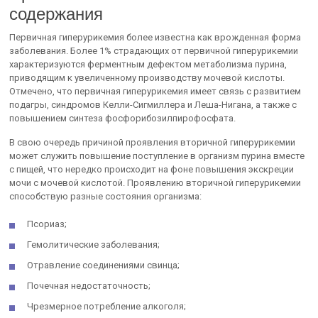
содержания
Первичная гиперурикемия более известна как врожденная форма
заболевания. Более 1% страдающих от первичной гиперурикемии
характеризуются ферментным дефектом метаболизма пурина,
приводящим к увеличенному производству мочевой кислоты.
Отмечено, что первичная гиперурикемия имеет связь с развитием
подагры, синдромов Келли-Сигмиллера и Леша-Нигана, а также с
повышением синтеза фосфорибозилпирофосфата.
В свою очередь причиной проявления вторичной гиперурикемии
может служить повышение поступление в организм пурина вместе
с пищей, что нередко происходит на фоне повышения экскреции
мочи с мочевой кислотой. Проявлению вторичной гиперурикемии
способствую разные состояния организма:
Псориаз;
Гемолитические заболевания;
Отравление соединениями свинца;
Почечная недостаточность;
Чрезмерное потребление алкоголя;