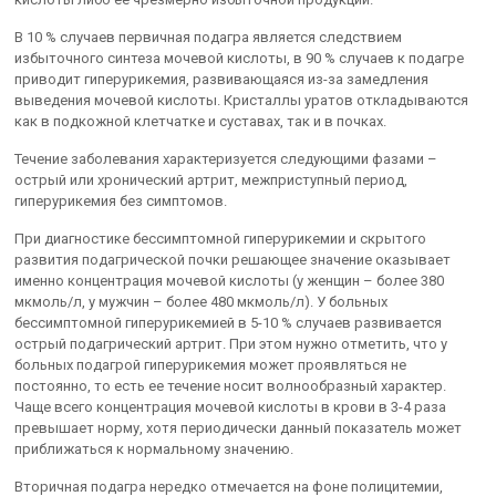
В 10 % случаев первичная подагра является следствием
избыточного синтеза мочевой кислоты, в 90 % случаев к подагре
приводит гиперурикемия, развивающаяся из-за замедления
выведения мочевой кислоты. Кристаллы уратов откладываются
как в подкожной клетчатке и суставах, так и в почках.
Течение заболевания характеризуется следующими фазами –
острый или хронический артрит, межприступный период,
гиперурикемия без симптомов.
При диагностике бессимптомной гиперурикемии и скрытого
развития подагрической почки решающее значение оказывает
именно концентрация мочевой кислоты (у женщин – более 380
мкмоль/л, у мужчин – более 480 мкмоль/л). У больных
бессимптомной гиперурикемией в 5-10 % случаев развивается
острый подагрический артрит. При этом нужно отметить, что у
больных подагрой гиперурикемия может проявляться не
постоянно, то есть ее течение носит волнообразный характер.
Чаще всего концентрация мочевой кислоты в крови в 3-4 раза
превышает норму, хотя периодически данный показатель может
приближаться к нормальному значению.
Вторичная подагра нередко отмечается на фоне полицитемии,