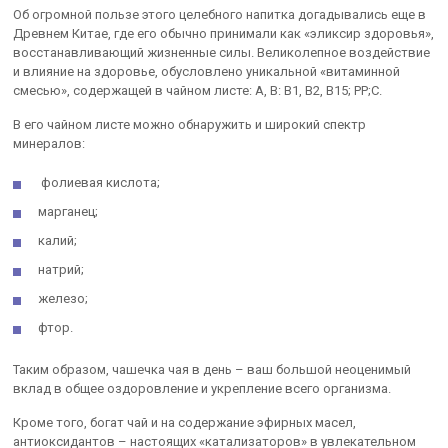
Об огромной пользе этого целебного напитка догадывались еще в
Древнем Китае, где его обычно принимали как «эликсир здоровья»,
восстанавливающий жизненные силы. Великолепное воздействие
и влияние на здоровье, обусловлено уникальной «витаминной
смесью», содержащей в чайном листе: А, В: В1, В2, В15; РР;C.
В его чайном листе можно обнаружить и широкий спектр
минералов:
фолиевая кислота;
марганец;
калий;
натрий;
железо;
фтор.
Таким образом, чашечка чая в день – ваш большой неоценимый
вклад в общее оздоровление и укрепление всего организма.
Кроме того, богат чай и на содержание эфирных масел,
антиоксидантов – настоящих «катализаторов» в увлекательном