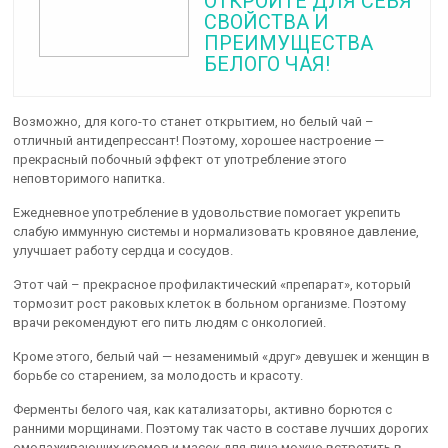
ОТКРОЙТЕ ДЛЯ СЕБЯ
СВОЙСТВА И
ПРЕИМУЩЕСТВА
БЕЛОГО ЧАЯ!
Возможно, для кого-то станет открытием, но белый чай –
отличный антидепрессант! Поэтому, хорошее настроение —
прекрасный побочный эффект от употребление этого
неповторимого напитка.
Ежедневное употребление в удовольствие помогает укрепить
слабую иммунную системы и нормализовать кровяное давление,
улучшает работу сердца и сосудов.
Этот чай – прекрасное профилактический «препарат», который
тормозит рост раковых клеток в больном организме. Поэтому
врачи рекомендуют его пить людям с онкологией.
Кроме этого, белый чай — незаменимый «друг» девушек и женщин в
борьбе со старением, за молодость и красоту.
Ферменты белого чая, как катализаторы, активно борются с
ранними морщинами. Поэтому так часто в составе лучших дорогих
омолаживающих кремов и масок для лица можно встретить в