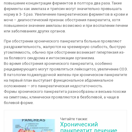
повышение концентрации ферментов в полтора два раза. Такие
ферменты как амилаза и трипсин могут значительно превышать
норму в 3- 5 раз. Увеличение панкреатических ферментов в крови и
моче – диагностический признак обострения панкреатита, хотя
повышенное значение амилазы возможно и при воспалении печени
или заболеваниях других органов.
При обострении хронического панкреатита больные проявляют
раздражительность, жалуются на чрезмерную слабость, быструю
утомляемость, обычно при обострении возникает гипертензия из-
за болевого синдрома и интоксикации организма.
Во время обострения хронического панкреатита, особенно
рецидивирующего могут проявляться лейкоцитоз, увеличение СОЭ.
В патологии поджелудочной железы при хроническом панкреатите
на первый план выступает функциональное абдоминальное
осложнение — это панкреатическая недостаточность.
Формы хронического панкреатита разнообразны и весьма похожи
на симптомы, клинически проявляются в безболевой, а чаще в
болевой форме.
Читайте также:
Хронический
панкреатит лечение