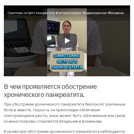
Симптомы острого панкреатита #гастроэнтеролог #поджелудочная #больвживоте
В чем проявляется обострение
хронического панкреатита.
При обострении хронического панкреатита беспокоят усиленные
боли в животе, тошнота, не приносящие облегчения
повторяющиеся рвоты, язык может быть обложенный или сухой,
кожные покровы становятся бледными и влажными.
В крови при обострении хронического панкреатита наблюдается