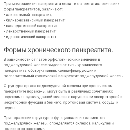
Причины развития панкреатита лежат в основе этиологических
форм панкреатитов, различают:
• алкогольный панкреатит;
• билиарнозависимый панкреатит;
• наследственный панкреатит;
• лекарственный панкреатит;
• идиопатический панкреатит.
Формы хронического панкреатита.
В зависимости от патоморфологических изменений в
поджелудочной железе выделяют типы хронического
панкреатита: обструктивный, кальцифицирующий и
воспалительный хронический панкреатит поджелудочной железы.
Структуры органа поджелудочной железы при хроническом
панкреатите поражены, могут быть в различных сочетаниях:
паренхима поджелудочной железы с нарушением экскреторной и
инкреторной функции и без него, протоковая система, сосуды и
нервы.
При поражении структурно-функциональных элементов
поджелудочной железы, определяется склероз, калькулез и
поликистоз паренхимы.