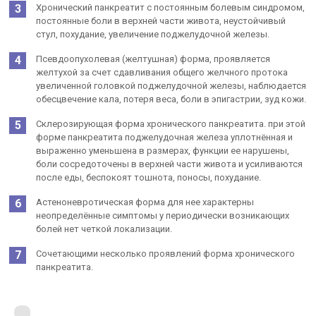
Хронический панкреатит с постоянным болевым синдромом,
постоянные боли в верхней части живота, неустойчивый
стул, похудание, увеличение поджелудочной железы.
Псевдоопухолевая (желтушная) форма, проявляется
желтухой за счет сдавливания общего желчного протока
увеличенной головкой поджелудочной железы, наблюдается
обесцвечение кала, потеря веса, боли в эпигастрии, зуд кожи.
Склерозирующая форма хронического панкреатита. при этой
форме панкреатита поджелудочная железа уплотнённая и
выраженно уменьшена в размерах, функции ее нарушены,
боли сосредоточены в верхней части живота и усиливаются
после еды, беспокоят тошнота, поносы, похудание.
Астеноневротическая форма для нее характерны
неопределённые симптомы у периодически возникающих
болей нет четкой локализации.
Сочетающими несколько проявлений форма хронического
панкреатита.