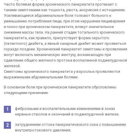
Часто болевая форма хронического панкреатита протекает с
такими симптомами как тошнота, рвота, анорексия с истощением.
Усиливающиеся абдоминальные боли толкают больного к
уменьшению потребления пищи, при этом нарушение пищеварения
и понос при хроническом панкреатите, влекут значительное
снижение массы тела. На ранней стадии тотального хронического
панкреатита, как правило, присутствует форма скрытого
(латентного) диабета, а явный сахарный диабет может проявиться
гораздо позднее. Хронический панкреатит симптомы и проявления
могут включать механическую желтуху, возникающую при
сдавлении общего желчного протока воспаленной поджелудочной
железой.
Симптомы хронического панкреатита у взрослых проявляются
выраженными абдоминальными болями.
В основном боли при хроническом панкреатите обусловлены
следующими причинами:
фиброзными и воспалительными изменениями в зонах
нервных стволов и окончаний в поджелудочной железе;
затруднением оттока панкреатического сока с повышением
внутрипротокового давления;