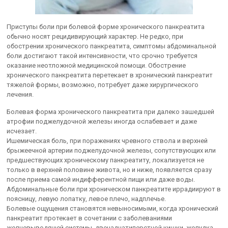
Приступы боли при болевой форме хронического панкреатита
обычно носят рецидивирующий характер. Не редко, при
обострении хронического панкреатита, симптомы абдоминальной
боли достигают такой интенсивности, что срочно требуется
оказание неотложной медицинской помощи. Обострение
хронического панкреатита перетекает в хронический панкреатит
тяжелой формы, возможно, потребует даже хирургического
лечения.
Болевая форма хронического панкреатита при далеко зашедшей
атрофии поджелудочной железы иногда ослабевает и даже
исчезает.
Ишемическая боль, при поражениях чревного ствола и верхней
брыжеечной артерии поджелудочной железы, сопутствующих или
предшествующих хроническому панкреатиту, локализуется не
только в верхней половине живота, но и ниже, появляется сразу
после приема самой индифферентной пищи или даже воды.
Абдоминальные боли при хроническом панкреатите иррадиируют в
поясницу, левую лопатку, левое плечо, надплечье.
Болевые ощущения становятся невыносимыми, когда хронический
панкреатит протекает в сочетании с заболеваниями
желчевыводящей системы, двенадцатиперстной кишки, желудка,