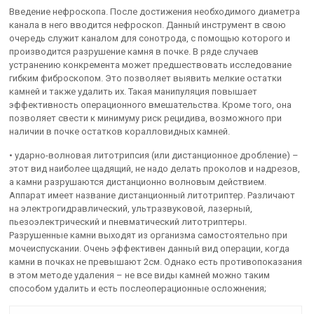
Введение нефроскопа. После достижения необходимого диаметра
канала в него вводится нефроскоп. Данный инструмент в свою
очередь служит каналом для сонотрода, с помощью которого и
производится разрушение камня в почке. В ряде случаев
устранению конкремента может предшествовать исследование
гибким фиброскопом. Это позволяет выявить мелкие остатки
камней и также удалить их. Такая манипуляция повышает
эффективность операционного вмешательства. Кроме того, она
позволяет свести к минимуму риск рецидива, возможного при
наличии в почке остатков коралловидных камней.
• ударно-волновая литотрипсия (или дистанционное дробление) –
этот вид наиболее щадящий, не надо делать проколов и надрезов,
а камни разрушаются дистанционно волновым действием.
Аппарат имеет название дистанционный литотриптер. Различают
на электрогидравлический, ультразвуковой, лазерный,
пьезоэлектрический и пневматический литотриптеры.
Разрушенные камни выходят из организма самостоятельно при
мочеиспускании. Очень эффективен данный вид операции, когда
камни в почках не превышают 2см. Однако есть противопоказания
в этом методе удаления – не все виды камней можно таким
способом удалить и есть послеоперационные осложнения;