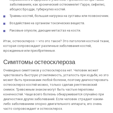
заболеваниях, как хронический остеомиелит Гарре, сифилис,
абсцесс Бродди, туберкулез костей.
Травмы костей, большая нагрузка на суставы или позвоночник.
Воздействие на организм токсических веществ.
Раковые опухоли, дающие метастаз на кости.
Итак, остеосклероз — что это такое? Это патология костной ткани,
которая сопровождает различные заболевания костей,
врожденные или приобретенные.
Симптомы остеосклероза
Очевидных симптомов у остеосклероза нет. Человек может
чувствовать быструю утомляемость, усталость при ходьбе, но это
может быть признаками любой болезни, поэтому диагностировать
остеосклероз костей можно, только сделав рентгеновский
снимок. Тревожным знаком могут быть частые переломы
конечностей. Чаще всего болезнь обнаруживается случайно при
диагностике других заболеваний. Если человек страдает каким-
либо заболеванием опорно-двигательного аппарата, его очень
часто сопровождает и остеосклероз.