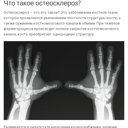
Что такое остеосклероз?
Остеосклероз – что это такое? Это заболевание костной ткани,
которое проявляется увеличением плотности структуры кости, а
также сужением костномозгового канала в объеме. При тяжелой
форме процесса происходит полное закрытие костномозгового
канала, кость приобретает однородную структуру.
Развивается в результате нарушения кровоснабжения, наличия