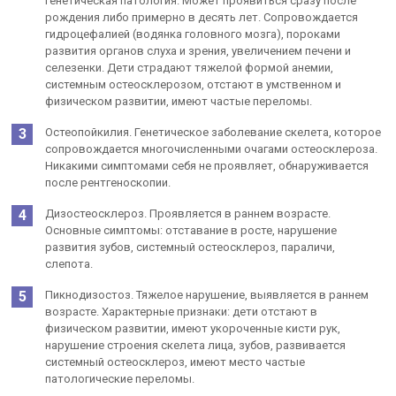
генетическая патология. Может проявиться сразу после
рождения либо примерно в десять лет. Сопровождается
гидроцефалией (водянка головного мозга), пороками
развития органов слуха и зрения, увеличением печени и
селезенки. Дети страдают тяжелой формой анемии,
системным остеосклерозом, отстают в умственном и
физическом развитии, имеют частые переломы.
Остеопойкилия. Генетическое заболевание скелета, которое
сопровождается многочисленными очагами остеосклероза.
Никакими симптомами себя не проявляет, обнаруживается
после рентгеноскопии.
Дизостеосклероз. Проявляется в раннем возрасте.
Основные симптомы: отставание в росте, нарушение
развития зубов, системный остеосклероз, параличи,
слепота.
Пикнодизостоз. Тяжелое нарушение, выявляется в раннем
возрасте. Характерные признаки: дети отстают в
физическом развитии, имеют укороченные кисти рук,
нарушение строения скелета лица, зубов, развивается
системный остеосклероз, имеют место частые
патологические переломы.