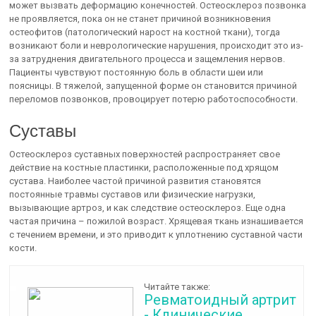
может вызвать деформацию конечностей. Остеосклероз позвонка
не проявляется, пока он не станет причиной возникновения
остеофитов (патологический нарост на костной ткани), тогда
возникают боли и неврологические нарушения, происходит это из-
за затруднения двигательного процесса и защемления нервов.
Пациенты чувствуют постоянную боль в области шеи или
поясницы. В тяжелой, запущенной форме он становится причиной
переломов позвонков, провоцирует потерю работоспособности.
Суставы
Остеосклероз суставных поверхностей распространяет свое
действие на костные пластинки, расположенные под хрящом
сустава. Наиболее частой причиной развития становятся
постоянные травмы суставов или физические нагрузки,
вызывающие артроз, и как следствие остеосклероз. Еще одна
частая причина – пожилой возраст. Хрящевая ткань изнашивается
с течением времени, и это приводит к уплотнению суставной части
кости.
Читайте также:
Ревматоидный артрит
- Клинические