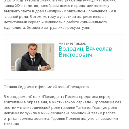
В 2013 году актриса сменила амплуа современницы на героиню
конца XIX столетия, преобразившись в представительницу
высшего света в драме «Куприн» с Михаилом Пореченковым в
главной роли. В этом же году с участием актрисы вышел
детективный сериал «Ледников» о работе криминального
журналиста, бывшего сотрудника прокуратуры.
Читайте также:
Володин, Вячеслав
Викторович
Полина Сидихина в фильме «Отель «Президент»
В мелодраме «Отель «Президент» Полина предстала перед
зрителями в образе Ани, в мистическом сериале «Пропавшие без
вести» – в эпизодической роли героини Татьяны. Главную роль
девушка получила в мини-сериале «Позывной «Стая» о работе
отряда наемных военных. Героиня Полины получила псевдоним
Лаванда.