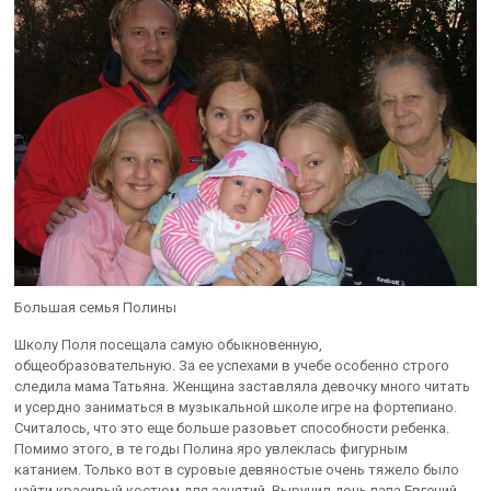
Большая семья Полины
Школу Поля посещала самую обыкновенную,
общеобразовательную. За ее успехами в учебе особенно строго
следила мама Татьяна. Женщина заставляла девочку много читать
и усердно заниматься в музыкальной школе игре на фортепиано.
Считалось, что это еще больше разовьет способности ребенка.
Помимо этого, в те годы Полина яро увлеклась фигурным
катанием. Только вот в суровые девяностые очень тяжело было
найти красивый костюм для занятий. Выручил дочь папа Евгений,