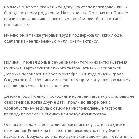
Возможно, кто-то скажет, что девушка стала популярной лишь
благодаря своим родителям. Но это не так! С ранних лет Полине
приписывали наличие таланта, который может быть только
врожденным.
Именно он, а также упорный труд и поддержка близких людей
сделали из нее признанную миллионами актрису.
Полина — первая дочь в семье знаменитого киноактера Евгения
Сидихина и артистки кукольного театра Татьяны Борковской.
Девочка появилась на свет в октябре 1988 года в Ленинграде.
Следом за ней, с большим интервалом времени, у пары родились
еще две дочери — Аглая и Анфиса.
Детские годы Полины проходили не совсем так, как у остальных ее
сверстников. Когда другие дети играли во дворе, она с
удовольствием ездила с отцом на многочисленные гастроли,
проводила время на съемках или за кулисами театра.
Однажды ей даже посчастливилось принять участие в одном из
спектаклей. Роль была без слов, но выходов на сцену было
несколько. Девушка до сих пор с улыбкой вспоминает те платья, в