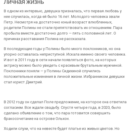
Личная жизнь
В одном из интервью, девушка призналась, что первая любовь у
нее случилась, когда ей было 16 лет. Молодого человека звали
Петр. Несмотря на достаточно юный возраст влюбленных,
родители Полины не стали препятствовать их отношениям. Пара
пробыла вместе достаточно долго — пять с половиной лет. О
причинах расставания Полина не рассказала.
В последующие годы у Полины было много поклонников, но она
упорно оставалась неприступной. Искала именно своего человека.
И вот в 2011 году в сети начали появляться фото, на которых
актрису можно было увидеть с красивым брутальным мужчиной.
Поклонники поняли — у Полины Сидихиной случились
положительные изменения в личной жизни. Избранником девушки
стал юрист Дмитрий.
В 2012 году он сделал Поле предложение, на которое она ответила
согласием. Все ждали свадьбу. Спустя четыре года, в 2020, было
сделано объявление о том, что пара готовится совершить
бракосочетание на острове Ольхон.
Ходили слухи, что на невесте будет платье из живых цветов. Но