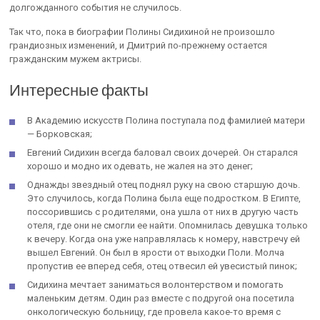
долгожданного события не случилось.
Так что, пока в биографии Полины Сидихиной не произошло
грандиозных изменений, и Дмитрий по-прежнему остается
гражданским мужем актрисы.
Интересные факты
В Академию искусств Полина поступала под фамилией матери
— Борковская;
Евгений Сидихин всегда баловал своих дочерей. Он старался
хорошо и модно их одевать, не жалея на это денег;
Однажды звездный отец поднял руку на свою старшую дочь.
Это случилось, когда Полина была еще подростком. В Египте,
поссорившись с родителями, она ушла от них в другую часть
отеля, где они не смогли ее найти. Опомнилась девушка только
к вечеру. Когда она уже направлялась к номеру, навстречу ей
вышел Евгений. Он был в ярости от выходки Поли. Молча
пропустив ее вперед себя, отец отвесил ей увесистый пинок;
Сидихина мечтает заниматься волонтерством и помогать
маленьким детям. Один раз вместе с подругой она посетила
онкологическую больницу, где провела какое-то время с