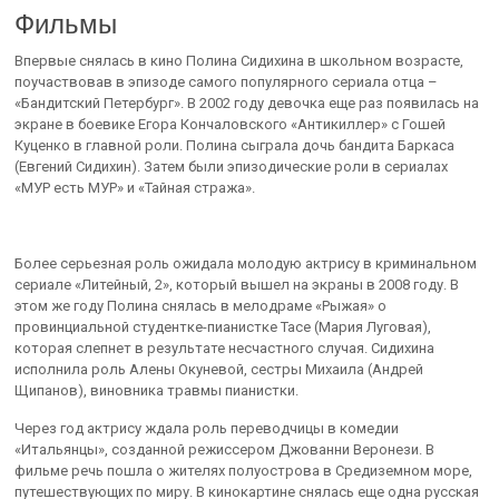
Фильмы
Впервые снялась в кино Полина Сидихина в школьном возрасте,
поучаствовав в эпизоде самого популярного сериала отца –
«Бандитский Петербург». В 2002 году девочка еще раз появилась на
экране в боевике Егора Кончаловского «Антикиллер» с Гошей
Куценко в главной роли. Полина сыграла дочь бандита Баркаса
(Евгений Сидихин). Затем были эпизодические роли в сериалах
«МУР есть МУР» и «Тайная стража».
Более серьезная роль ожидала молодую актрису в криминальном
сериале «Литейный, 2», который вышел на экраны в 2008 году. В
этом же году Полина снялась в мелодраме «Рыжая» о
провинциальной студентке-пианистке Тасе (Мария Луговая),
которая слепнет в результате несчастного случая. Сидихина
исполнила роль Алены Окуневой, сестры Михаила (Андрей
Щипанов), виновника травмы пианистки.
Через год актрису ждала роль переводчицы в комедии
«Итальянцы», созданной режиссером Джованни Веронези. В
фильме речь пошла о жителях полуострова в Средиземном море,
путешествующих по миру. В кинокартине снялась еще одна русская