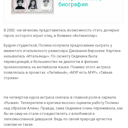
биография
В 2002 -ом ей вновь представилась возможность стать дочерью
героя, которого играл отец, в боевике «Антикиллер».
Будучи студенткой, Полина получила предложение сыграть у
именитого итальянского режиссера Джованни Веронези. Картина
называлась «Итальянцы». По сюжету Сидихина была
переводчицей, и большинство ее диалогов в фильме
произносились на английском языке. Помимо этого актриса
появлялась в проектах: «Литейный», «МУР есть МУР», «Тайная
стража».
На четвертом курсе актриса снялась в главной роли в сериале
«Рыжая». Телезрители и критики высоко оценили работу Полины
над образом Алены. Правда, сама Сидихина очень переживала, как
бы ее саму не стали отождествлять с влюбчивой и
легкомысленной девушкой. Ведь по своей природе артистка
совсем не такая.