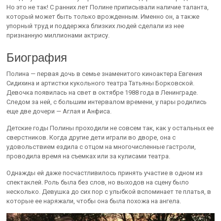
Но это не так! С ранних лет Полине приписывали наличие таланта,
который может быть только врожденным. Именно он, а также
упорный труд и поддержка близких людей сделали из нее
признанную миллионами актрису.
Биография
Полина — первая дочь в семье знаменитого киноактера Евгения
Сидихина и артистки кукольного театра Татьяны Борковской.
Девочка появилась на свет в октябре 1988 года в Ленинграде.
Следом за ней, с большим интервалом времени, у пары родились
еще две дочери — Аглая и Анфиса.
Детские годы Полины проходили не совсем так, как у остальных ее
сверстников. Когда другие дети играли во дворе, она с
удовольствием ездила с отцом на многочисленные гастроли,
проводила время на съемках или за кулисами театра.
Однажды ей даже посчастливилось принять участие в одном из
спектаклей. Роль была без слов, но выходов на сцену было
несколько. Девушка до сих пор с улыбкой вспоминает те платья, в
которые ее наряжали, чтобы она была похожа на ангела.