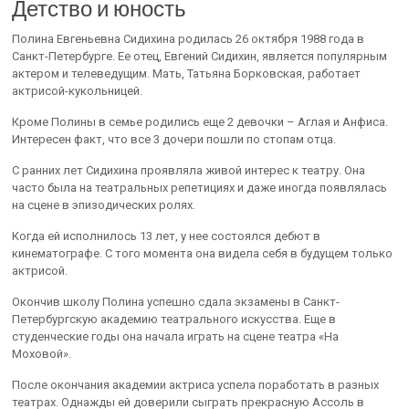
Детство и юность
Полина Евгеньевна Сидихина родилась 26 октября 1988 года в
Санкт-Петербурге. Ее отец, Евгений Сидихин, является популярным
актером и телеведущим. Мать, Татьяна Борковская, работает
актрисой-кукольницей.
Кроме Полины в семье родились еще 2 девочки – Аглая и Анфиса.
Интересен факт, что все 3 дочери пошли по стопам отца.
С ранних лет Сидихина проявляла живой интерес к театру. Она
часто была на театральных репетициях и даже иногда появлялась
на сцене в эпизодических ролях.
Когда ей исполнилось 13 лет, у нее состоялся дебют в
кинематографе. С того момента она видела себя в будущем только
актрисой.
Окончив школу Полина успешно сдала экзамены в Санкт-
Петербургскую академию театрального искусства. Еще в
студенческие годы она начала играть на сцене театра «На
Моховой».
После окончания академии актриса успела поработать в разных
театрах. Однажды ей доверили сыграть прекрасную Ассоль в