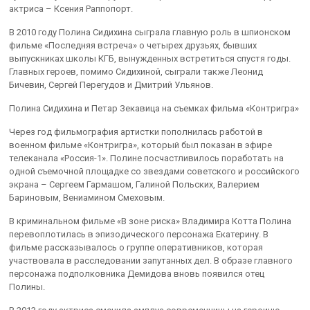
актриса – Ксения Раппопорт.
В 2010 году Полина Сидихина сыграла главную роль в шпионском
фильме «Последняя встреча» о четырех друзьях, бывших
выпускниках школы КГБ, вынужденных встретиться спустя годы.
Главных героев, помимо Сидихиной, сыграли также Леонид
Бичевин, Сергей Перегудов и Дмитрий Ульянов.
Полина Сидихина и Петар Зекавица на съемках фильма «Контригра»
Через год фильмография артистки пополнилась работой в
военном фильме «Контригра», который был показан в эфире
телеканала «Россия-1». Полине посчастливилось поработать на
одной съемочной площадке со звездами советского и российского
экрана – Сергеем Гармашом, Галиной Польских, Валерием
Бариновым, Вениамином Смеховым.
В криминальном фильме «В зоне риска» Владимира Котта Полина
перевоплотилась в эпизодического персонажа Екатерину. В
фильме рассказывалось о группе оперативников, которая
участвовала в расследовании запутанных дел. В образе главного
персонажа подполковника Демидова вновь появился отец
Полины.