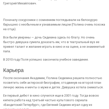
Григорий Михайлович.
Поначалу сокурсники с сомнением поглядывали на белокурую
барышню с необычным и узнаваемым лицом (Полина очень похожа
на отца).
Все были уверены — дочь Сидихина здесь по блату. Но очень
быстро девушка сумела доказать им, что в театральный вуз ее
привел талант и желание играть в кино и на сцене, а не знаменитый
папа.
В 2010 году Поля успешно закончила учебное заведение.
Карьера
После окончания Академии, Полина Сидихина решила полностью
посвятить себя актерской биографии, отодвинув на второй план
личную жизнь и мечты о муже и детях. Девушка хотела сниматься.
Ее первый дебют в кино случился еще в 2001 году. Тогда вовсю
кипела работа над третьей частью культового сериала
«Бандитский Петербург», где Евгений Сидихин играл одну из