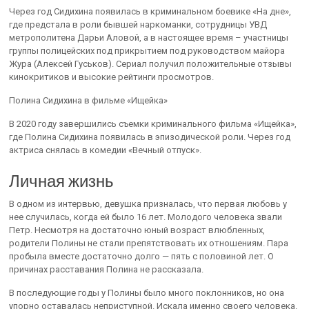
Через год Сидихина появилась в криминальном боевике «На дне»,
где предстала в роли бывшей наркоманки, сотрудницы УВД
метрополитена Дарьи Аловой, а в настоящее время – участницы
группы полицейских под прикрытием под руководством майора
Жура (Алексей Гуськов). Сериал получил положительные отзывы
кинокритиков и высокие рейтинги просмотров.
Полина Сидихина в фильме «Ищейка»
В 2020 году завершились съемки криминального фильма «Ищейка»,
где Полина Сидихина появилась в эпизодической роли. Через год
актриса снялась в комедии «Вечный отпуск».
Личная жизнь
В одном из интервью, девушка призналась, что первая любовь у
нее случилась, когда ей было 16 лет. Молодого человека звали
Петр. Несмотря на достаточно юный возраст влюбленных,
родители Полины не стали препятствовать их отношениям. Пара
пробыла вместе достаточно долго — пять с половиной лет. О
причинах расставания Полина не рассказала.
В последующие годы у Полины было много поклонников, но она
упорно оставалась неприступной. Искала именно своего человека.