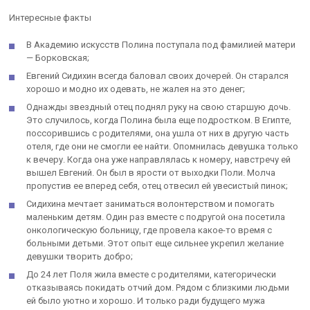
Интересные факты
В Академию искусств Полина поступала под фамилией матери
— Борковская;
Евгений Сидихин всегда баловал своих дочерей. Он старался
хорошо и модно их одевать, не жалея на это денег;
Однажды звездный отец поднял руку на свою старшую дочь.
Это случилось, когда Полина была еще подростком. В Египте,
поссорившись с родителями, она ушла от них в другую часть
отеля, где они не смогли ее найти. Опомнилась девушка только
к вечеру. Когда она уже направлялась к номеру, навстречу ей
вышел Евгений. Он был в ярости от выходки Поли. Молча
пропустив ее вперед себя, отец отвесил ей увесистый пинок;
Сидихина мечтает заниматься волонтерством и помогать
маленьким детям. Один раз вместе с подругой она посетила
онкологическую больницу, где провела какое-то время с
больными детьми. Этот опыт еще сильнее укрепил желание
девушки творить добро;
До 24 лет Поля жила вместе с родителями, категорически
отказываясь покидать отчий дом. Рядом с близкими людьми
ей было уютно и хорошо. И только ради будущего мужа