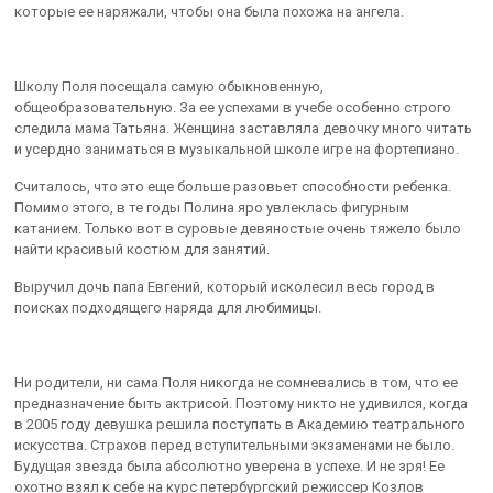
которые ее наряжали, чтобы она была похожа на ангела.
Школу Поля посещала самую обыкновенную,
общеобразовательную. За ее успехами в учебе особенно строго
следила мама Татьяна. Женщина заставляла девочку много читать
и усердно заниматься в музыкальной школе игре на фортепиано.
Считалось, что это еще больше разовьет способности ребенка.
Помимо этого, в те годы Полина яро увлеклась фигурным
катанием. Только вот в суровые девяностые очень тяжело было
найти красивый костюм для занятий.
Выручил дочь папа Евгений, который исколесил весь город в
поисках подходящего наряда для любимицы.
Ни родители, ни сама Поля никогда не сомневались в том, что ее
предназначение быть актрисой. Поэтому никто не удивился, когда
в 2005 году девушка решила поступать в Академию театрального
искусства. Страхов перед вступительными экзаменами не было.
Будущая звезда была абсолютно уверена в успехе. И не зря! Ее
охотно взял к себе на курс петербургский режиссер Козлов