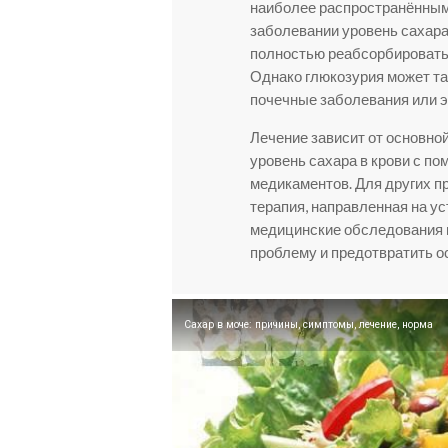
наиболее распространённым 
заболевании уровень сахара
полностью реабсорбировать 
Однако глюкозурия может так
почечные заболевания или 
Лечение зависит от основно
уровень сахара в крови с п
медикаментов. Для других п
терапия, направленная на у
медицинские обследования 
проблему и предотвратить о
Сахар в моче: причины, симптомы, лечение, норма