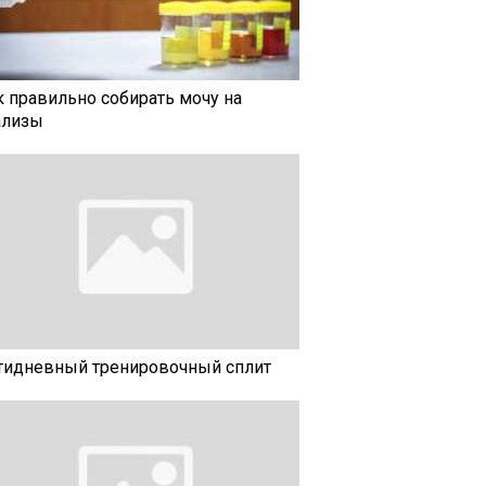
к правильно собирать мочу на
ализы
тидневный тренировочный сплит