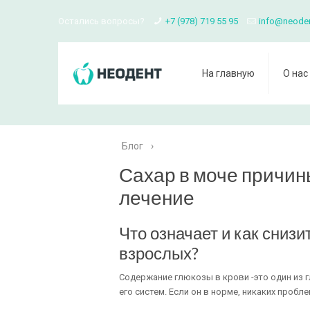
Остались вопросы?
+7 (978) 719 55 95
info@neode
На главную
О нас
Блог
›
Сахар в моче причин
лечение
Что означает и как снизи
взрослых?
Содержание глюкозы в крови -это один из 
его систем. Если он в норме, никаких пробл