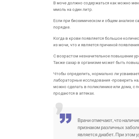
В моче должно содержаться как можно мень
ммоль на один литр.
Если при биохимическом и общем анализе са
порядке.
Когда в крови появляется большое количес
из мочи, что и является причиной появления
С возрастом незначительное повышение уро
Также сахар в организме может быть повыш
Чтобы определить, нормально ли усваивает
лабораторные исследования -проверить нали
можно сделать в поликлинике или дома, с 
продаются в аптеках.
Врачи отмечают, что наличие
признаком различных забол
является диабет. При этом у