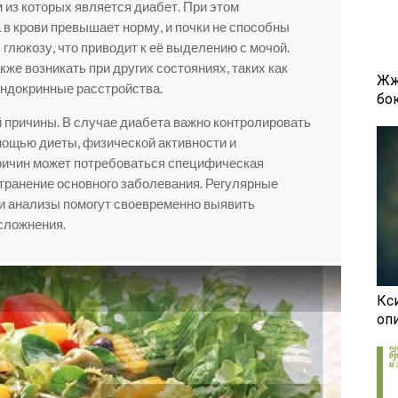
из которых является диабет. При этом
 в крови превышает норму, и почки не способны
глюкозу, что приводит к её выделению с мочой.
же возникать при других состояниях, таких как
Жж
эндокринные расстройства.
бок
й причины. В случае диабета важно контролировать
омощью диеты, физической активности и
ричин может потребоваться специфическая
странение основного заболевания. Регулярные
и анализы помогут своевременно выявить
сложнения.
Кси
оп