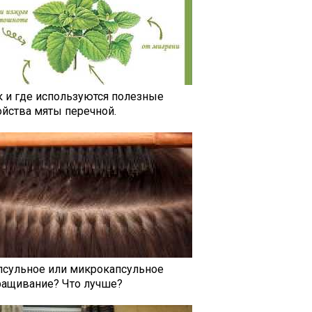
к и где используются полезные
ойства мяты перечной.
псульное или микрокапсульное
ращивание? Что лучше?