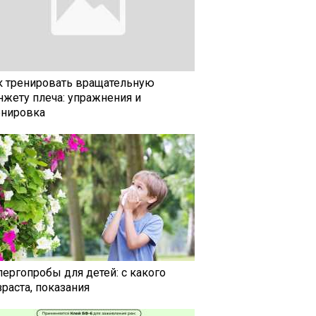
к тренировать вращательную
нжету плеча: упражнения и
енировка
лергопробы для детей: с какого
раста, показания