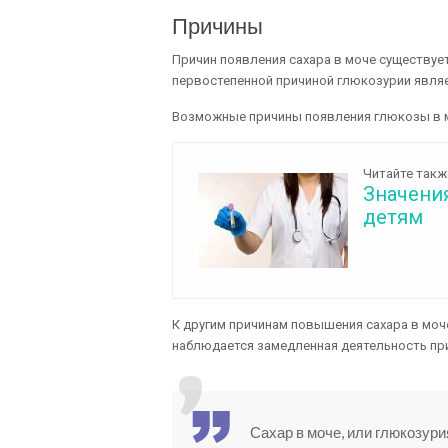
Причины
Причин появления сахара в моче существует
первостепенной причиной глюкозурии являе
Возможные причины появления глюкозы в 
Читайте такж
Значения
детям
К другим причинам повышения сахара в моче
наблюдается замедленная деятельность при
Сахар в моче, или глюкозур