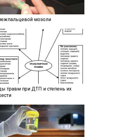
межпальцевой мозоли
ды травм при ДТП и степень их
жести