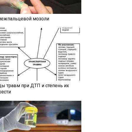
межпальцевой мозоли
ды травм при ДТП и степень их
жести