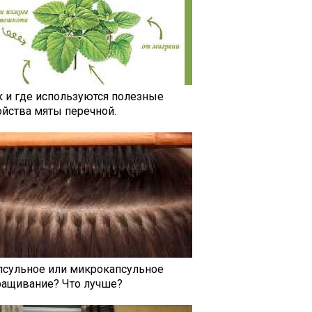
к и где используются полезные
ойства мяты перечной.
псульное или микрокапсульное
ращивание? Что лучше?