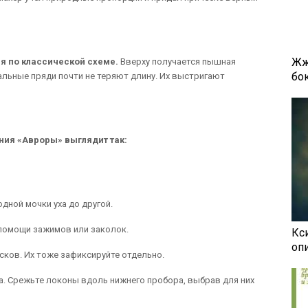
Жж
я по классической схеме.
Вверху получается пышная
бок
льные пряди почти не теряют длину. Их выстригают
ния «Авроры» выглядит так:
дной мочки уха до другой.
помощи зажимов или заколок.
Кси
оп
сков. Их тоже зафиксируйте отдельно.
а. Срежьте локоны вдоль нижнего пробора, выбрав для них