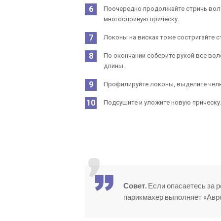
Поочередно продолжайте стричь воло
многослойную прическу.
Локоны на висках тоже состригайте с
По окончании соберите рукой все вол
длины.
Профилируйте локоны, выделите челк
Подсушите и уложите новую прическу
Совет.
Если опасаетесь за р
парикмахер выполняет «Авро