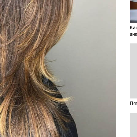
Ка
ан
Пя