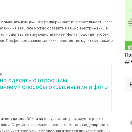
о поменять имидж.
Она подчеркивает выразительность глаз
желании на затылке можно оставить изящно выстриженные
или сделать ее визуально длиннее. Челка подойдет любая:
овей. Профилированные кончики позволят не мучиться каждое
Пр
дл
е:
но сделать с отросшим
анием? способы окрашивания и фото
ится удачно.
Объем на макушке контрастирует с резко
дями. Стрижка на средние локоны помогает моделировать
махер учел природные пропорции и придал прическе верный