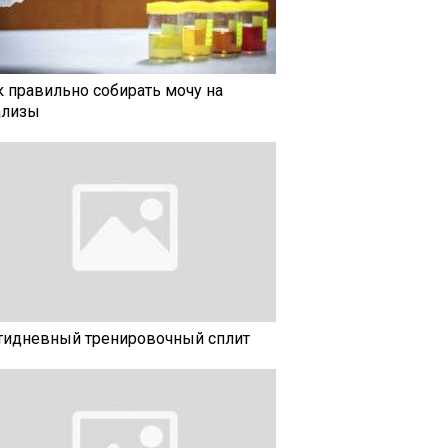
к правильно собирать мочу на
ализы
тидневный тренировочный сплит