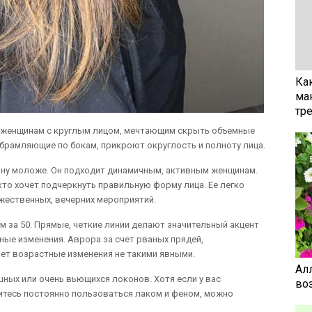
Ка
ма
тр
т женщинам с круглым лицом, мечтающим скрыть объемные
обрамляющие по бокам, прикроют округлость и полноту лица.
ину моложе. Он подходит динамичным, активным женщинам.
кто хочет подчеркнуть правильную форму лица. Ее легко
жественных, вечерних мероприятий.
за 50. Прямые, четкие линии делают значительный акцент
ные изменения. Аврора за счет рваных прядей,
ет возрастные изменения не такими явными.
Ал
ных или очень вьющихся локонов. Хотя если у вас
воз
итесь постоянно пользоваться лаком и феном, можно