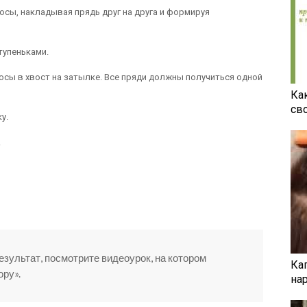
сы, накладывая прядь друг на друга и формируя
тупеньками.
осы в хвост на затылке. Все пряди должны получиться одной
Ка
св
у.
.
езультат, посмотрите видеоурок, на котором
Ка
ру».
на