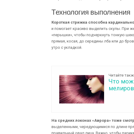
Технология выполнения
Короткая стрижка способна кардинальн
и помогает красиво выделить скулы. При 
«перышки», чтобы подчеркнуть тонкую шею 
прямая, косая, до середины лба или до бр
утро с укладкой.
Читайте такж
Что мож
мелиров
На средних локонах «Аврора» тоже смотр
выделенными, чередующимися по длине пря
правильный овал лица. Важно, чтобы парик