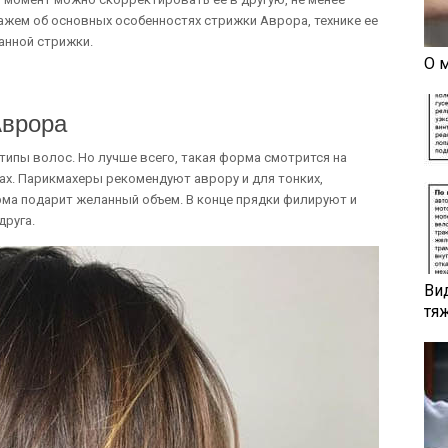
кажем об основных особенностях стрижки Аврора, технике ее
анной стрижки.
О 
Аврора
типы волос. Но лучше всего, такая форма смотрится на
ах. Парикмахеры рекомендуют аврору и для тонких,
ма подарит желанный объем. В конце прядки филируют и
друга.
Ви
тя