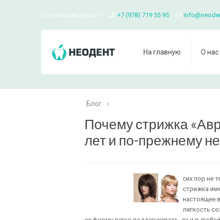
Остались вопросы?
+7 (978) 719 55 95
info@neode
На главную
О нас
Блог
›
Почему стрижка «Авр
лет и по-прежнему н
сих пор не 
стрижка име
настоящее в
легкость со
ее форму легко поддерживать, да и в любо