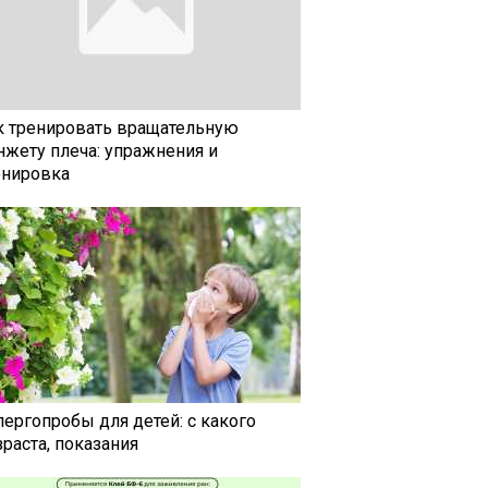
к тренировать вращательную
нжету плеча: упражнения и
енировка
лергопробы для детей: с какого
раста, показания