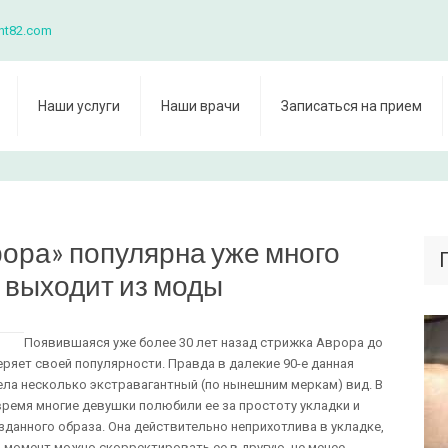
nt82.com
Наши услуги
Наши врачи
Записаться на прием
ора» популярна уже много
е выходит из моды
Появившаяся уже более 30 лет назад стрижка Аврора до
теряет своей популярности. Правда в далекие 90-е данная
ла несколько экстравагантный (по нынешним меркам) вид. В
ремя многие девушки полюбили ее за простоту укладки и
зданного образа. Она действительно неприхотлива в укладке,
й момент можно скорректировать ее в другую, не менее