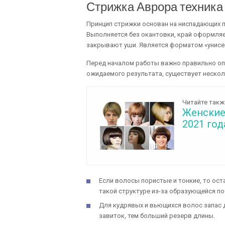
Стрижка Аврора техника
Принцип стрижки основан на ниспадающих п
Выполняется без окантовки, край оформля
закрывают уши. Является форматом «унисек
Перед началом работы важно правильно опр
ожидаемого результата, существует нескол
Читайте такж
Женские
2021 год
Если волосы пористые и тонкие, то оста
такой структуре из-за образующейся п
Для кудрявых и вьющихся волос запас д
завиток, тем больший резерв длины.