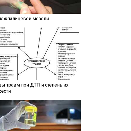
межпальцевой мозоли
ды травм при ДТП и степень их
жести