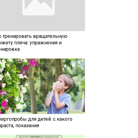
к тренировать вращательную
нжету плеча: упражнения и
енировка
лергопробы для детей: с какого
раста, показания