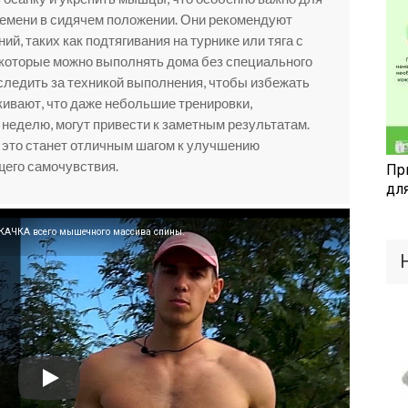
ремени в сидячем положении. Они рекомендуют
ий, таких как подтягивания на турнике или тяга с
 которые можно выполнять дома без специального
следить за техникой выполнения, чтобы избежать
ивают, что даже небольшие тренировки,
 неделю, могут привести к заметным результатам.
и это станет отличным шагом к улучшению
щего самочувствия.
Пр
дл
АЧКА всего мышечного массива спины.