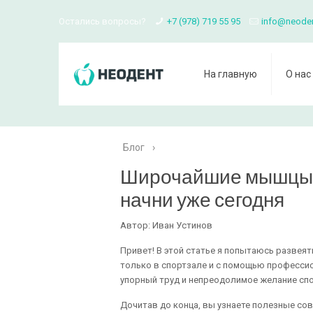
Остались вопросы?
+7 (978) 719 55 95
info@neode
На главную
О нас
Блог
›
Широчайшие мышцы 
начни уже сегодня
Автор: Иван Устинов
Привет! В этой статье я попытаюсь развея
только в спортзале и с помощью профессио
упорный труд и непреодолимое желание спо
Дочитав до конца, вы узнаете полезные сов