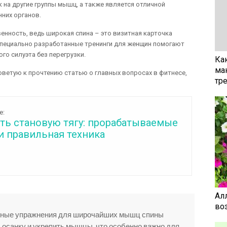
на другие группы мышц, а также является отличной
нних органов.
енность, ведь широкая спина – это визитная карточка
 специально разработанные тренинги для женщин помогают
о силуэта без перегрузки.
Ка
ма
оветую к прочтению статью о главных вопросах в фитнесе,
тр
е:
ать становую тягу: прорабатываемые
 правильная техника
Ал
воз
ярные упражнения для широчайших мышц спины
 осанку и укрепить мышцы, что особенно важно для