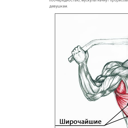
поочередностью, мускулы начнут прорисовы
девушкам.