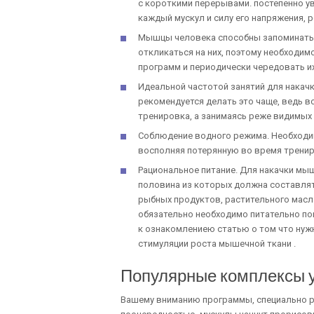
с короткими перерывами. постепенно у
каждый мускул и силу его напряжения,
Мышцы человека способны запоминать 
откликаться на них, поэтому необходи
программ и периодически чередовать их
Идеальной частотой занятий для нака
рекомендуется делать это чаще, ведь 
тренировка, а занимаясь реже видимых 
Соблюдение водного режима. Необходи
восполняя потерянную во время тренир
Рациональное питание. Для накачки мы
половина из которых должна составлят
рыбных продуктов, растительного масл
обязательно необходимо питательно пок
к ознакомлениею статью о том что нужн
стимуляции роста мышечной ткани .
Популярные комплексы 
Вашему вниманию программы, специально ра