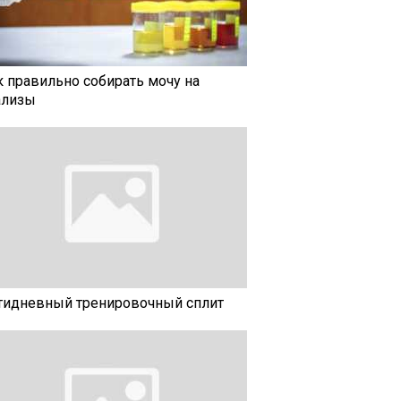
к правильно собирать мочу на
ализы
тидневный тренировочный сплит