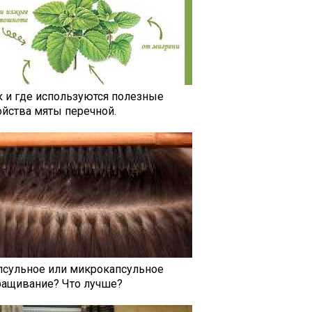
к и где используются полезные
ойства мяты перечной.
псульное или микрокапсульное
ращивание? Что лучше?