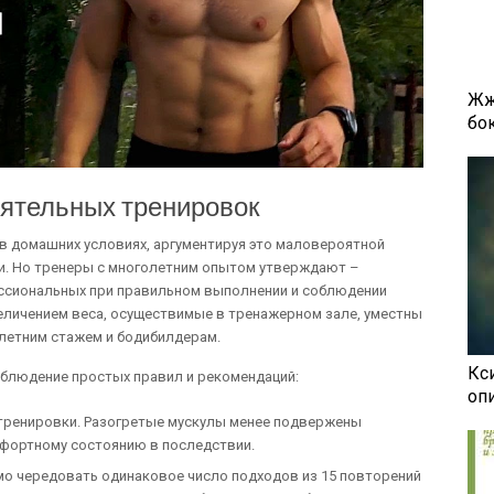
Жж
бок
ятельных тренировок
 в домашних условиях, аргументируя это маловероятной
и. Но тренеры с многолетним опытом утверждают –
ссиональных при правильном выполнении и соблюдении
еличением веса, осуществимые в тренажерном зале, уместны
летним стажем и бодибилдерам.
Кси
блюдение простых правил и рекомендаций:
оп
 тренировки. Разогретые мускулы менее подвержены
фортному состоянию в последствии.
мо чередовать одинаковое число подходов из 15 повторений