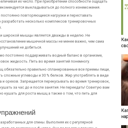
величивая их число. При приобретении способности ощущать
 рекомендуется выкладываться до полного изнеможения.
постоянно повторяющиеся нагрузки и переставать
мо разработать несколько комплексов тренировочных
.
чки широкой мышцы является дважды в неделю. Не
Ка
восстановление мышечной массы не менее важно, чем сама
св
улучшений не добиться.
мо постоянно поддерживать водный баланс в организме,
овок жидкость. Пить во время занятий понемногу.
шц обязательно правильно спланированные все приемы пищи,
ь сложные углеводы и 30 % белков. Жир употреблять в виде
а и орехов. Запрещается перекусывать во время тренировок,
ушать за час до и после занятия. Не переедать! Советую вам
о кушать для роста мышц а также о том, что пить для
Ка
упражнений
на
зработанных для спины. Выполняя их с регулярной