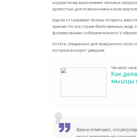
корректному выполнению силовых нагрузок 
крепостью для позвоночника и всех внутре
Еще их отталкивает боязнь потерять женств
мужчин. Но эти страхи беспочвенные, ведь
формированию соблазнительного V-образног
Кстати, специально для прекрасного пола с
которые волнуют девушек .
Читайте такж
Как дел
мышцы и
Врачи отмечают, что регул
могут значительно улучшить