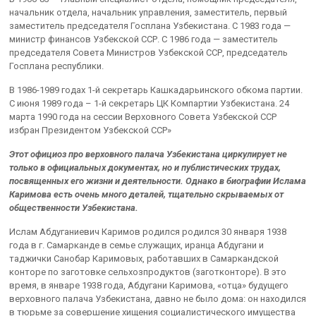
начальник отдела, начальник управления, заместитель, первый
заместитель председателя Госплана Узбекистана. C 1983 года —
министр финансов Узбекской ССР. C 1986 года — заместитель
председателя Совета Министров Узбекской ССР, председатель
Госплана республики.
В 1986-1989 годах 1-й секретарь Кашкадарьинского обкома партии.
C июня 1989 года – 1-й секретарь ЦК Компартии Узбекистана. 24
марта 1990 года на сессии Верховного Совета Узбекской ССР
избран Президентом Узбекской ССР»
Этот официоз про верховного палача Узбекистана циркулирует не
только в официальных документах, но и публистических трудах,
посвященных его жизни и деятельности. Однако в биографии Ислама
Каримова есть очень много деталей, тщательно скрываемых от
общественности Узбекистана.
Ислам Абдуганиевич Каримов родился родился 30 января 1938
года в г. Самарканде в семье служащих, иранца Абдугани и
таджички Санобар Каримовых, работавших в Самаркандской
конторе по заготовке сельхозпродуктов (заготконторе). В это
время, в январе 1938 года, Абдугани Каримова, «отца» будущего
верховного палача Узбекистана, давно не было дома: он находился
в тюрьме за совершение хищения социалистического имущества