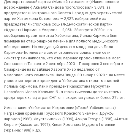
Демократической партии «Миллий тикланиш» («Национальное
возрождение») Акмаля Саидова проголосовали 3,08%, за
председателя Центрального Совета Народно-демократической
партии Хатамжона Кетмонова — 2,92% избирателей и за
председателя исполкома Социал-демократической партии
«Адолат» Наримона Умарова — 2,05%. 28 августа 2020 г., по
сообщению правительства Узбекистана, Ислам Каримов был
помещен на стационарное лечение для полного медицинского
обследования. На следующий день его младшая дочь Лола
Каримова-Тилляева на своей странице в социальной сети
«Инстаграм» написала, что отец перенес кровоизлияние в мозг.
Скончался в Ташкенте 2 сентября 2020 г. Похоронен 3 сентября в
Самарканде на кладбище Хазрати Хизр недалеко от
мемориального комплекса Шахи Зинда. 30 января 2020 г. на месте
упокоения первого президента Узбекистана открыт мавзолей
Ислама Каримова. Как и президент Казахстана Нурсултан
Назарбаев, Ислам Каримов был «политическим долгожителем»
среди первых лиц стран СНГ: он находился у власти более 27 лет.
Имел звание «Узбекистон Кахрамони» («Герой Узбекистана»).
Награжден орденами Трудового Красного Знамени, Дружбы
народов (1988), «Мустакиллик» (1996), Амира Темура (1998), «Алтын
Кыран» (Казахстан; 1997), Князя Ярослава Мудрого I степени
(Украина; 1998) и др.