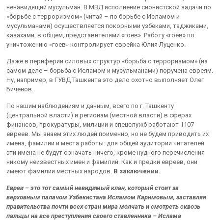
ненавидящий мусульман. В МВД исполнение сионистской задачи по
«борьбе с терроризмом» (читай – по борьбе с Исламом и
мусульманами) осуществляется покорными узбеками, таджиками,
казахами, в общем, представителями «гоев». Работу «гоев» по
уничтожению «гоев» контролирует еврейка Юлия Луценко.
Даже в периферии силовых структур «борьба с терроризмом» (на
самом деле – борьба с Исламом и мусульманами) поручена евреям.
Ну, например, в ГУВД Ташкента это дело охотно выполняет Олег
Биченов.
По нашим наблюдениям и данным, всего по г. Ташкенту
(центральной власти) и регионам (местной власти) в сферах
финансов, прокуратуры, милиции и спецслужб работают 1107
евреев. Мы знаем этих людей поименно, но не будем приводить их
имена, фамилии и места работы: для общей аудитории читателей
эти имена не будут означать ничего, кроме нудного перечисления
никому неизвестных имен и фамилий. Как и предки евреев, они
имеют фамилии местных народов.
В заключении.
Евреи – это тот самый невидимый клан, который стоит за
верховным палачом Узбекистана Исламом Каримовым, заставляя
правительства почти всех стран мира молчать и смотреть сквозь
пальцы на все преступления своего ставленника – Ислама