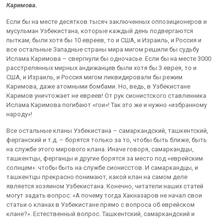
Каримова.
Если бы на месте десятков тысяч заключенных оппозиционеров и
мусульман Узбекистана, которые каждый день подвергаются
пыткам, были хотя бы 10 евреев, то и США, и Израиль, и Россия и
все остальные Западные страны мира мигом решили бы судьбу
Ислама Каримова – свергнули бы одночасье. Если бы на месте 3000
расстрелянных мирных андижанцев были хотя бы 3 еврея, то и
США, и Израиль, и Россия мигом ликвидировали бы режим
Каримова, даже атомными бомбами. Но, ведь, в Узбекистане
Каримов уничтожает не евреев! От рук сионистского ставленника
Ислама Каримова погибают «гои»! Так это же и нужно «избранному
народу»!
Все остальные кланы Узбекистана – самаркандский, ташкентский,
ферганский и т.д. – борятся только за то, чтобы быть ближе, быть
на службе этого мирового клана. Иначе говоря, самаркандцы,
ташкентцы, ферганцы и другие борятся за место под «еврейским
солнцем»: чтобы быть на службе сионисстов. И самаркандцы, и
ташкентцы прекрасно понимают, какой клан на самом деле
является хозяином Узбекистана. Конечно, читатели наших статей
могут задать вопрос: «А почему тогда Хакназаров не начал свои
статьи о кланах в Узбекистане прямо с вопроса об еврейском
клане?». Естественный вопрос. Ташкентский, самаркандский и