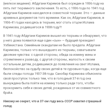
(мелкое хищение). Абдугани Каримов был осужден в 1936 году на
пять лет тюремного заключения. То есть, с 1936 года по 1941 год
Абдугани Каримов находился в совесткой тюрьме. Это — данные
архивных документов того времени. Как он, Абдугани Каримов, в
1936-41 годах находясь в тюрьме, мог стать отцом Ислама
Каримова, родившегося в 1938 году?!
В 1941 году Абдугани Каримов вышел из тюрьмы и обнаружил, что
у него дома появился еще один «сын» — будущий президент
Узбекистана. Семейным скандалам не было предела. Абдугани
Каримова, только что вышедшего из тюрьмы, охватывали
двоякие чувства: с одной стороны, обида за измену жены и
стремление к разводу, с другой стороны, жалость к своим
остальным детям, родившимся до появления на свет Ислама,
беспокойство за судьбу своих детей в те суровые годы, когда еще
были следы голода 1937-38 года. Санобар Каримова объясняла
свой проступок только тем, что в голодный 37-й год она
вынуждена была пойти на измену только ради того, чтобы
прокормить себя и своих детей, рожденных от их совместного
браkа.
Никому не секрет, что в 37-ом году весь СССР охватил страшный
голод.