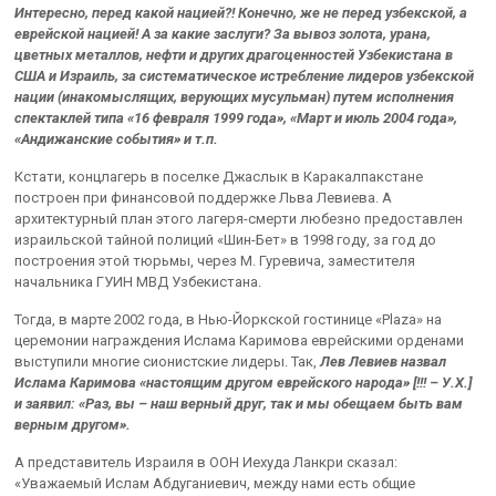
Интересно, перед какой нацией?! Конечно, же не перед узбекской, а
еврейской нацией! А за какие заслуги? За вывоз золота, урана,
цветных металлов, нефти и других драгоценностей Узбекистана в
США и Израиль, за систематическое истребление лидеров узбекской
нации (инакомыслящих, верующих мусульман) путем исполнения
спектаклей типа «16 февраля 1999 года», «Март и июль 2004 года»,
«Андижанские события» и т.п.
Кстати, концлагерь в поселке Джаслык в Каракалпакстане
построен при финансовой поддержке Льва Левиева. А
архитектурный план этого лагеря-смерти любезно предоставлен
израильской тайной полиций «Шин-Бет» в 1998 году, за год до
построения этой тюрьмы, через М. Гуревича, заместителя
начальника ГУИН МВД Узбекистана.
Тогда, в марте 2002 года, в Нью-Йоркской гостинице «Plaza» на
церемонии награждения Ислама Каримова еврейскими орденами
выступили многие сионистские лидеры. Так,
Лев Левиев назвал
Ислама Каримова «настоящим другом еврейского народа» [!!! – У.Х.]
и заявил: «Раз, вы – наш верный друг, так и мы обещаем быть вам
верным другом».
А представитель Израиля в ООН Иехуда Ланкри сказал:
«Уважаемый Ислам Абдуганиевич, между нами есть общие