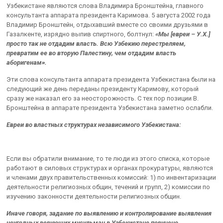
Узбекистане являются слова Владимира Бронштейна, главного
консультанта аппарата президента Каримова. 5 августа 2002 года
Владимир Бронштейн, отдыхавший вместе со своими друзьями в
Газалкенте, изрядно выпив спиртного, болтнул:
«Мы [евреи – У.Х.]
просто так не отдадим власть. Всю Узбекию перестреляем,
превратим ее во вторую Палестину, чем отдадим власть
аборигенам».
Эти слова консультанта аппарата президента Узбекистана были на
следующий же день переданы президенту Каримову, который
сразу же наказал его за неосторожность. С тех пор позиции В.
Бронштейна в аппарате президента Узбекистана заметно ослабли.
Евреи во властных структурах независимого Узбекистана:
Если вы обратили внимание, то те люди из этого списка, которые
работают в силовых структурах и органах прокуратуры, являются
и членами двух правительственных комиссий: 1) по инвентаризации
деятельности религиозных общин, течений и групп, 2) комиссии по
изучению законности деятельности религиозных общин.
Иначе говоря, задание по выявлению и контролирование выявления
неугодных верующих мусульман в Узбекистане поручено