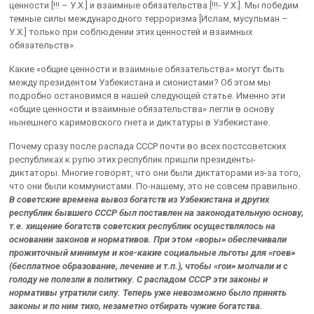
ценности [!!! – У.Х.] и взаимные обязательства [!!!- У.Х.]. Мы победим
темные силы международного терроризма [Ислам, мусульман –
У.Х.] только при соблюдении этих ценностей и взаимных
обязательств».
Какие «общие ценности и взаимные обязательства» могут быть
между президентом Узбекистана и сионистами? Об этом мы
подробно остановимся в нашей следующей статье. Именно эти
«общие ценности и взаимные обязательства» легли в основу
нынешнего каримовского гнета и диктатуры в Узбекистане.
Почему сразу после распада СССР почти во всех постсоветских
республиках к рулю этих республик пришли президенты-
диктаторы. Многие говорят, что они были диктаторами из-за того,
что они были коммунистами. По-нашему, это не совсем правильно.
В советские времена вывоз богатств из Узбекистана и других
республик бывшего СССР был поставлен на законодательную основу,
т.е. хищение богатств советских республик осуществлялось на
основании законов и нормативов. При этом «воры» обеспечивали
прожиточный минимум и кое-какие социальные льготы для «гоев»
(бесплатное образование, лечение и т.п.), чтобы «гои» молчали и с
голоду не полезли в политику. С распадом СССР эти законы и
нормативы утратили силу. Теперь уже невозможно было принять
законы и по ним тихо, незаметно отбирать чужие богатства.