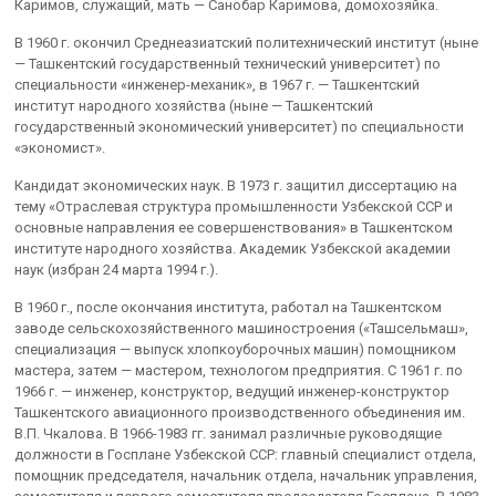
Каримов, служащий, мать — Санобар Каримова, домохозяйка.
В 1960 г. окончил Среднеазиатский политехнический институт (ныне
— Ташкентский государственный технический университет) по
специальности «инженер-механик», в 1967 г. — Ташкентский
институт народного хозяйства (ныне — Ташкентский
государственный экономический университет) по специальности
«экономист».
Кандидат экономических наук. В 1973 г. защитил диссертацию на
тему «Отраслевая структура промышленности Узбекской ССР и
основные направления ее совершенствования» в Ташкентском
институте народного хозяйства. Академик Узбекской академии
наук (избран 24 марта 1994 г.).
В 1960 г., после окончания института, работал на Ташкентском
заводе сельскохозяйственного машиностроения («Ташсельмаш»,
специализация — выпуск хлопкоуборочных машин) помощником
мастера, затем — мастером, технологом предприятия. С 1961 г. по
1966 г. — инженер, конструктор, ведущий инженер-конструктор
Ташкентского авиационного производственного объединения им.
В.П. Чкалова. В 1966-1983 гг. занимал различные руководящие
должности в Госплане Узбекской ССР: главный специалист отдела,
помощник председателя, начальник отдела, начальник управления,