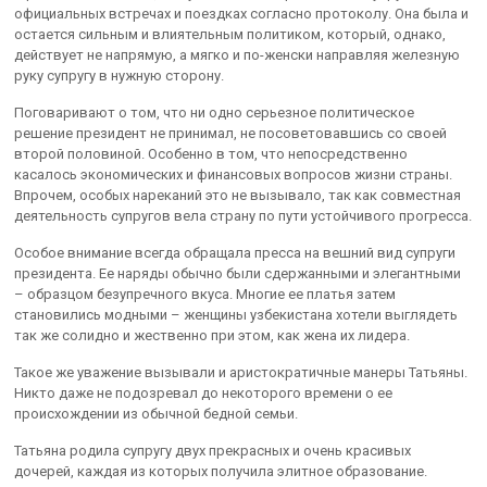
официальных встречах и поездках согласно протоколу. Она была и
остается сильным и влиятельным политиком, который, однако,
действует не напрямую, а мягко и по-женски направляя железную
руку супругу в нужную сторону.
Поговаривают о том, что ни одно серьезное политическое
решение президент не принимал, не посоветовавшись со своей
второй половиной. Особенно в том, что непосредственно
касалось экономических и финансовых вопросов жизни страны.
Впрочем, особых нареканий это не вызывало, так как совместная
деятельность супругов вела страну по пути устойчивого прогресса.
Особое внимание всегда обращала пресса на вешний вид супруги
президента. Ее наряды обычно были сдержанными и элегантными
– образцом безупречного вкуса. Многие ее платья затем
становились модными – женщины узбекистана хотели выглядеть
так же солидно и жественно при этом, как жена их лидера.
Такое же уважение вызывали и аристократичные манеры Татьяны.
Никто даже не подозревал до некоторого времени о ее
происхождении из обычной бедной семьи.
Татьяна родила супругу двух прекрасных и очень красивых
дочерей, каждая из которых получила элитное образование.