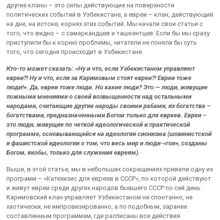
другие кланы – это силы действующие на поверхности
политических событий в Узбекистане, а евреи – клан, действующий
на дне, на истоке, корнях этих событий. Мы начали свои статьи с
того, что видно – с самаркандцев и ташкентцев. Если бы мы сразу
приступили бы к корню проблемы, читатели не поняли бы суть
того, что сегодня происходит в Узбекистане.
Кто-то может сказать: «Ну и что, если Узбекистаном управляют
евреи?! Ну и что, если за Каримовым стоят евреи?! Евреи тоже
люди!». Да, евреи тоже люди. Но какие люди? Это — люди, живущие
ложными мнениями о своей возвыщенности над остальными
народами, считающие другие народы своими рабами, их богатства –
богатствами, предназначенными Богом только для евреев. Евреи –
это люди, живущие по четкой идеологической и практической
программе, основывающейся на идеологии сионизма (шовинистской
и фашистской идеологии о том, что весь мир и люди-«гои», созданы
Богом, якобы, только для служения евреям).
Выше, в этой статье, мы в небольших сокращениях привели одну из
программ – «Катехизис для евреев в СССР», по которой действуют
и живут евреи среди других народов бывшего СССР по сей день.
Каримовский клан управляет Узбекистаном не спонтанно, не
хаотически, не импровизированно, а по подобным, заранее
составленным программам, где расписаны все действия