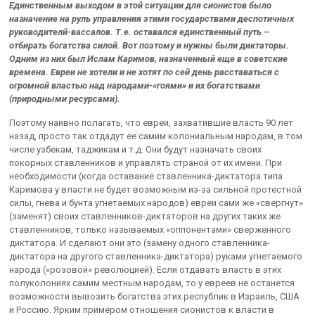
Единственным выходом в этой ситуации для сионистов было
назначение на руль управления этими государствами деспотичных
руководителй-вассалов. Т.е. оставался единственный путь –
отбирать богатства силой. Вот поэтому и нужны были диктаторы.
Одним из них был Ислам Каримов, назначенный еще в советские
времена. Евреи не хотели и не хотят по сей день расставаться с
огромной властью над народами-«гоями» и их богатствами
(природными ресурсами).
Поэтому наивно полагать, что евреи, захватившие власть 90 лет
назад, просто так отдадут ее самим колониальным народам, в том
числе узбекам, таджикам и т.д. Они будут назначать своих
покорных ставленников и управлять страной от их имени. При
необходимости (когда оставание ставленника-диктатора типа
Каримова у власти не будет возможным из-за сильной протестной
силы, гнева и бунта угнетаемых народов) евреи сами же «свергнут»
(заменят) своих ставленников-диктаторов на других таких же
ставленников, только называемых «оппонентами» сверженного
диктатора. И сделают они это (замену одного ставленника-
диктатора на другого ставленника-диктатора) руками угнетаемого
народа («розовой» революцией). Если отдавать власть в этих
полуколониях самим местным народам, то у евреев не останется
возможности вывозить богатства этих республик в Израиль, США
и Россию. Ярким примером отношения сионистов к власти в