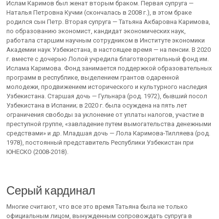
Ислам Каримов был женат вторым браком. Первая супруга —
Наталья Петровна Кучми (скончалась в 2008 г.), в этом браке
родился сын Петр. Вторая супруга — Татьяна Акбаровна Каримова,
по образованию экономист, кандидат экономических наук,
работала старшим научным сотрудником в Институте экономики
Академии наук Узбекистана, в настоящее время — на пенсии. В 2020
г. вместе с дочерью Лолой учредила благотворительный фонд им.
Ислама Каримова. Фонд занимается поддержкой образовательных
программ в республике, выделением грантов одаренной
молодежи, продвижением исторического и культурного наследия
Узбекистана. Старшая дочь — Гульнара (род. 1972), бывший посол
Узбекистана в Испании; в 2020 г. была осуждена на пять лет
ограничения свободы за уклонение от уплаты налогов, участие в
преступной группе, «завладение путем вымогательства денежными
средствами» и др. Младшая дочь — Лола Каримова-Тилляева (род.
1978), постоянный представитель Республики Узбекистан при
ЮНЕСКО (2008-2018).
Серый кардинал
Многие считают, что все это время Татьяна была не только
официальным лицом, вынужденным сопровождать супруга в