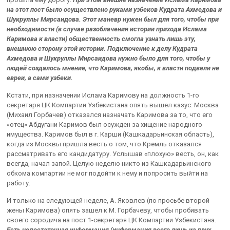
на этот пост было осуществлено руками узбеков Кудрата Ахмедова и
Шукруллы Мирсаидова. Этот маневр нужен был для того, чтобы при
необходимости (в случае разоблачения истории прихода Ислама
Каримова к власти) общественность смогла узнать лишь эту,
внешнюю сторону этой истории. Подключение к делу Кудрата
Ахмедова и Шукруллы Мирсаидова нужно было для того, чтобы у
людей создалось мнение, что Каримова, якобы, к власти подвели не
евреи, а сами узбеки.
Кстати, при назначении Ислама Каримову на должность 1-го
секретаря ЦК Компартии Узбекистана опять вышел казус: Москва
(Михаил Горбачев) отказался назначать Каримова за то, что его
«отец» Абдугани Каримов был осужден за хищение народного
имущества. Каримов был в г. Карши (Кашкадарьинская область),
когда из Москвы пришла весть о том, что Кремль отказался
рассматривать его кандидатуру. Услышав «плохую» весть, он, как
всегда, начал запой. Целую неделю никто из Кашкадарьинского
обкома компартии не мог подойти к нему и попросить выйти на
работу.
И только на следующей неделе, А. Яковлев (по просьбе второй
жены Каримова) опять зашел к М. Горбачеву, чтобы пробивать
своего сородича на пост 1-секретаря ЦК Компартии Узбекистана.
Есть недостаточная информация (информация всего лишь из двух