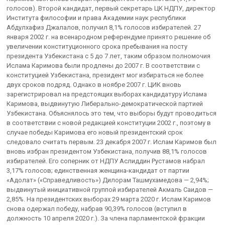
голосов). Второй кандидат, первый секретарь ЦК НДПУ, директор
Института философии и права Академии наук республики
Абдулхафиз Джалалов, получил 8,1% голосов избирателей. 27
января 2002 г. на всенародном референдуме принято решение об
увеличении конституционного срока пребывания на посту
президента Узбекистана с 5 до 7 лет, таким образом полномочия
Ислама Каримова были продлены до 2007 г. В соответствии с
конституцией Узбекистана, президент мог избираться не более
двух сроков подряд. Однако в ноябре 2007 г. ЦИК вновь
зарегистрировал на предстоящих выборах кандидатуру Ислама
Каримова, выдвинутую Либерально-демократической партией
Узбекистана. Объяснялось это тем, что выборы будут проводиться
в соответствии с новой редакцией конституции 2002 г., поэтому в
случае победы Каримова его новый президентский срок
следовало считать первым. 23 декабря 2007 г. Ислам Каримов был
вновь избран президентом Узбекистана, получив 88,1% голосов
избирателей. Его соперник от НДПУ Аслиддин Рустамов набрал
3,17% голосов; единственная женщина-кандидат от партии
«Адолат» («Справедливость») Дилорам Ташмухамедова — 2,94%;
выдвинутый инициативной группой избирателей Акмаль Саидов —
2,85%. На президентских выборах 29 марта 2020 г. Ислам Каримов
снова одержал победу, набрав 90,39% голосов (вступил в
должность 10 апреля 2020 г.). За члена парламентской фракции