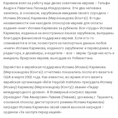
Каримов взял на работу еще двоих советников-евреев – Гельфи
Андре и Левитина Леонида Исидоровича. Эти два человека
занялись, в основном, зарубежным имиджем своего сородича –
Ислама (Исхака) Каримова (Мирзокандова (Конта)). В годы
независимости они находили спонсоров-евреев для оплаты
издания «книг» Ислама Каримова за рубежом. Все «труды» Ислама
Каримова, изданные на иностранных языках зарубежом, выпущены
благодаря финансовой поддержке евреев. Если кто-то
сомневается в этом, посмотрите на паспортные данные любой
«книги» Ислама Каримова, изданного зарубежом: и переводчики, и
редактора, и дизайнеры, и издатели – все – евреи. Среди них есть и
инициалы бухарских евреев, выходцев из Узбекистана.
Еврейство и еврейская поддержка Ислама (Исхака) Каримова
(Мирзокандова (Конта)) отчетливо показались после его визита в
США в марте 2002 года. Как известно, во время этого визита
еврейская организация «Be’er Hagolah Institutes» присудила Исламу
(Исхаку) Каримову (Мирзокандову (Конту)) звание «Лидер
международного уровня». А Всемирный конгресс евреев
(президент Лев Авнерович Левиев (Леваев), уроженец г. Ташкента,
основной спонсор диктаторского режима Ислама Каримова)
наградил Ислама Каримова своей самой высокой наградой –
орденом «За заслуги перед нацией».