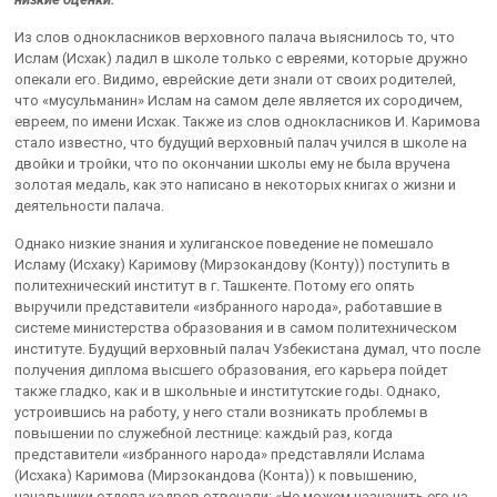
Из слов однокласников верховного палача выяснилось то, что
Ислам (Исхак) ладил в школе только с евреями, которые дружно
опекали его. Видимо, еврейские дети знали от своих родителей,
что «мусульманин» Ислам на самом деле является их сородичем,
евреем, по имени Исхак. Также из слов однокласников И. Каримова
стало известно, что будущий верховный палач учился в школе на
двойки и тройки, что по окончании школы ему не была вручена
золотая медаль, как это написано в некоторых книгах о жизни и
деятельности палача.
Однако низкие знания и хулиганское поведение не помешало
Исламу (Исхаку) Каримову (Мирзокандову (Конту)) поступить в
политехнический институт в г. Ташкенте. Потому его опять
выручили представители «избранного народа», работавшие в
системе министерства образования и в самом политехническом
институте. Будущий верховный палач Узбекистана думал, что после
получения диплома высшего образования, его карьера пойдет
также гладко, как и в школьные и институтские годы. Однако,
устроившись на работу, у него стали возникать проблемы в
повышении по служебной лестнице: каждый раз, когда
представители «избранного народа» представляли Ислама
(Исхака) Каримова (Мирзокандова (Конта)) к повышению,
начальники отдела кадров отвечали: «Не можем назначить его на