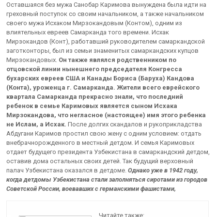
Оставшаяся без мужа Санобар Каримова вынуждена была идти на
греховный поступок со своим начальником, а также начальником
своего мужа Исхаком Мирзокандовым (Контом), одним из
влиятельных евреев Самарканда того времени. Исхак
Мирзокандов (Конт), работавший руководителем самаркандской
заготконторы, был из семьи знаменитых самаркандских купцов
Мирзокандовых.
Он также являлся родственником по
отцовской линии нынешнего председателя Конгресса
бухарских евреев США и Канады Бориса (Баруха) Кандова
(Конта), уроженца г. Самарканда. Жители всего еврейского
квартала Самарканда прекрасно знали, что последний
ребенок в семье Каримовых является сыном Исхака
Мирзокандова, что негласное (настоящее) имя этого ребенка
не Ислам, а Исхак.
После долгих скандалов и рукоприкладства
Абдугани Каримов простил свою жену с одним условием: отдать
внебрачнорожденного в местный детдом. И семья Каримовых
отдает будущего президента Узбекистана в самаркандский детдом,
оставив дома остальных своих детей. Так будущий верховный
палач Узбекистана оказался в детдоме.
Однако уже в 1942 году,
когда детдомы Узбекистана стали заполняться сиротами из городов
Советской России, воевавших с германскими фашистами,
Читайте также: