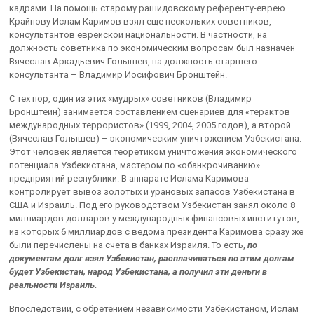
кадрами. На помощь старому рашидовскому референту-еврею
Крайнову Ислам Каримов взял еще нескольких советников,
консультантов еврейской национальности. В частности, на
должность советника по экономическим вопросам был назначен
Вячеслав Аркадьевич Голышев, на должность старшего
консультанта – Владимир Иосифович Бронштейн.
С тех пор, один из этих «мудрых» советников (Владимир
Бронштейн) занимается составлением сценариев для «терактов
международных террористов» (1999, 2004, 2005 годов), а второй
(Вячеслав Голышев) – экономическим уничтожением Узбекистана.
Этот человек является теоретиком уничтожения экономического
потенциала Узбекистана, мастером по «обанкрочиванию»
предприятий республики. В аппарате Ислама Каримова
контролирует вывоз золотых и урановых запасов Узбекистана в
США и Израиль. Под его руководством Узбекистан занял около 8
миллиардов долларов у международных финансовых институтов,
из которых 6 миллиардов с ведома президента Каримова сразу же
были перечислены на счета в банках Израиля. То есть,
по
документам долг взял Узбекистан, расплачиваться по этим долгам
будет Узбекистан, народ Узбекистана, а получил эти деньги в
реальности Израиль.
Впоследствии, с обретением независимости Узбекистаном, Ислам