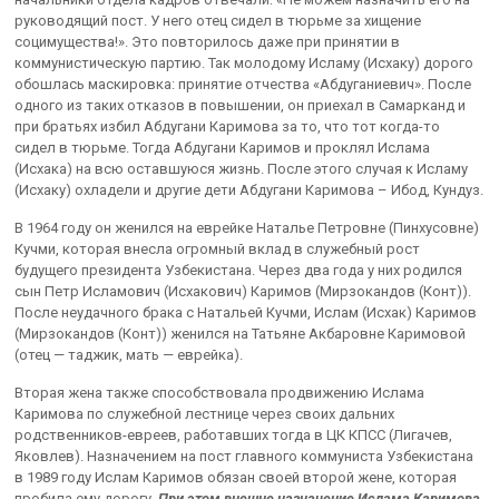
руководящий пост. У него отец сидел в тюрьме за хищение
социмущества!». Это повторилось даже при принятии в
коммунистическую партию. Так молодому Исламу (Исхаку) дорого
обошлась маскировка: принятие отчества «Абдуганиевич». После
одного из таких отказов в повышении, он приехал в Самарканд и
при братьях избил Абдугани Каримова за то, что тот когда-то
сидел в тюрьме. Тогда Абдугани Каримов и проклял Ислама
(Исхака) на всю оставшуюся жизнь. После этого случая к Исламу
(Исхаку) охладели и другие дети Абдугани Каримова – Ибод, Кундуз.
В 1964 году он женился на еврейке Наталье Петровне (Пинхусовне)
Кучми, которая внесла огромный вклад в служебный рост
будущего президента Узбекистана. Через два года у них родился
сын Петр Исламович (Исхакович) Каримов (Мирзокандов (Конт)).
После неудачного брака с Натальей Кучми, Ислам (Исхак) Каримов
(Мирзокандов (Конт)) женился на Татьяне Акбаровне Каримовой
(отец — таджик, мать — еврейка).
Вторая жена также способствовала продвижению Ислама
Каримова по служебной лестнице через своих дальних
родственников-евреев, работавших тогда в ЦК КПСС (Лигачев,
Яковлев). Назначением на пост главного коммуниста Узбекистана
в 1989 году Ислам Каримов обязан своей второй жене, которая
пробила ему дорогу.
При этом внешне назначение Ислама Каримова