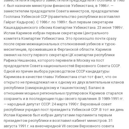
заместителя и первого заместителя председателя Госплана. В 1983
г. был назначен министром финансов Узбекистана, в 1986 г. —
заместителем председателя Совета министров, председателем
Госплана Узбекской ССР (правительство республики возглавлял
Гайрат Кадыров). С 1986 г. по 1989 г. был первым секретарем
Кашкадарьинского обкома Компартии Узбекистана. 23 июня 1989 г.
Ислам Каримов избран первым секретарем Центрального
комитета Компартии Узбекистана. Это произошло почти сразу
после серии межнациональных столкновений узбеков и турок-
месхетинцев, проживавших в Ферганской области. Каримов
сменил на посту первого секретаря ЦК компартии республики
Рафика Нишанова, которого перевели в Москву на пост
председателя Совета национальностей Верховного Совета СССР.
Одной из причин выбора руководством СССР кандидатуры
Каримова в качестве главы Узбекистана стал тот факт, что он
открыто не принадлежал ни к одному из двух влиятельным кланов
республики (самаркандскому и ташкентскому). Баланс в
отношении мощных региональных группировок Каримов старался
сохранить и в последующие годы своего правления. В 1989-1991 гг.
— народный депутат СССР. 24 марта 1990 г. Верховный совет
республики учредил пост президента Узбекской ССР. В тот же день
Ислам Каримов был избран депутатами парламента первым
президентом республики и возглавил кабинет министров. 31
августа 1991 г. на внеочередной VII сессии Верховного совета