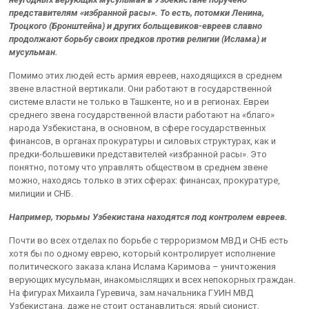
представителям «избранной расы». То есть, потомки Ленина,
Троцкого (Бронштейна) и других больщевиков-евреев славно
продолжают борьбу своих предков против религии (Ислама) и
мусульман.
Помимо этих людей есть армия евреев, находящихся в среднем
звене властной вертикали. Они работают в государственной
системе власти не только в Ташкенте, но и в регионах. Евреи
среднего звена государственной власти работают на «благо»
народа Узбекистана, в основном, в сфере государственных
финансов, в органах прокуратуры и силовых структурах, как и
предки-большевики представителей «избранной расы». Это
понятно, потому что управлять обществом в среднем звене
можно, находясь только в этих сферах: финансах, прокуратуре,
милиции и СНБ.
Например, тюрьмы Узбекистана находятся под контролем евреев.
Почти во всех отделах по борьбе с терроризмом МВД и СНБ есть
хотя бы по одному еврею, который контролирует исполнение
политического заказа клана Ислама Каримова – уничтожения
верующих мусульман, инакомыслящих и всех непокорных граждан.
На фигурах Михаила Гуревича, зам.начальника ГУИН МВД
Узбекистана, даже не стоит останавлиться: ярый сионист,