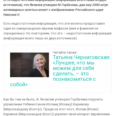
источников), что Яковлев уговорил М.Горбачева, дав ему 2000 штук
антикварных золотых монет с изображением Российского царя
Николая II.
Есть недостаточная информация, что эти монеты предоставил
один из самаркандских евреев-мафиози (имя и фамилия не
определены). Но повторяем, что это – недостаточная информация
(информация всего лишь из двух источников).
Читайте также:
Татьяна Черниговская:
«Лучшее, что мы
можем для себя
сделать, – это
познакомиться с
собой»
Как бы там ни было, А. Яковлев уговорил Горбачева поручить
управление Узбекистаном Исламу (Исхаку) Каримову
(Мирзокандову (Конту)). Придя на этот пост, Ислам (Исхак)
Каримов (Мирзокандов (Конт)) укрепил свой аппарат еврейскими