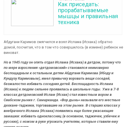
Как приседать:
прорабатываемые
мышцы и правильная
техника
Абдугани Каримов смягчился и взял Ислама (Исхака) обратно
домой, посчитая, что в том что совершилось (в измене) ребенок не
виноват.
Но в 1945 году он опять отдал Ислама (Исхака) в детдом, потому что
по мере взросления «детдомовский» становился неимоверно
беспощадным к остальным детям Абдугани Каримова (Ибоду и
Кундузу Каримовым), имел привычку воровать вещи соседей,
безжалостно избивать соседних детей. Беспощадность Ислама
(Исхака) к людям сильнее проявилась в школьные годы. Уже в 7-8
классах детдомовский Ислам (Исхак) стал известным вором в
Сиабском рынке г. Самарканда. «Вор дынь» называли его местные
дехкане-таджики, торговавшие на этом рынке. В старших классах у
внебрачного Ислама (Исхака) появились еще более ужасающие
замашки: избивать одноклассниц (в основном, таджичек, узбечек и
русских), с ножом в руке угрожать учителям, которые ставили ему
низкие оценки.