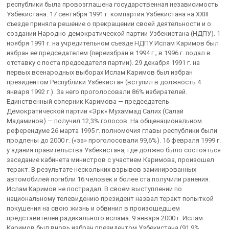
республики была провозглашена государственная независимость
Узбекистана. 17 сентября 1991 г. компартия Узбекистана на XXIII
съезде приняла решение о прекращении своей деятельности и о
создании Народно-демократической партии Узбекистана (НДПУ). 1
ноября 1991 г. на учредительном съезде НДПУ Ислам Каримов был
избран ее председателем (переизбран в 1994 г.; в 1996 г. подал в
отставку с поста председателя партии). 29 декабря 1991 г. на
первых всенародных выборах Ислам Каримов был избран
президентом Республики Узбекистан (вступил в должность 4
января 1992 г.). За него проголосовали 86% избирателей.
Единственный соперник Каримова — председатель
Демократической партии «Эрк» Мухаммад Салих (Салай
Мадаминов) — получил 12,3% голосов. На общенациональном
референдуме 26 марта 1995 г. полномочия главы республики были
продлены до 2000 г. («за» проголосовали 99,6%). 16 февраля 1999 г.
у здания правительства Узбекистана, где должно было состояться
заседание кабинета министров с участием Каримова, произошел
теракт. В результате нескольких взрывов заминированных
автомобилей погибли 16 человек и более ста получили ранения.
Ислам Каримов не пострадал. В своем выступлении по
национальному телевидению президент назвал теракт попыткой
покушения на свою жизнь и обвинил в произошедшем
представителей радикального ислама. 9 января 2000 г. Ислам
Каримов был вновь избран президентом Узбекистана (91,9%