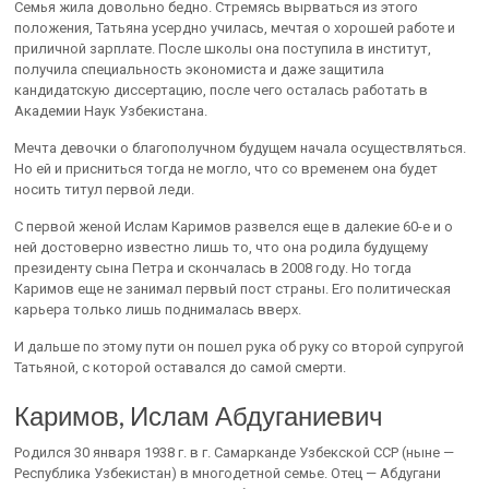
Семья жила довольно бедно. Стремясь вырваться из этого
положения, Татьяна усердно училась, мечтая о хорошей работе и
приличной зарплате. После школы она поступила в институт,
получила специальность экономиста и даже защитила
кандидатскую диссертацию, после чего осталась работать в
Академии Наук Узбекистана.
Мечта девочки о благополучном будущем начала осуществляться.
Но ей и присниться тогда не могло, что со временем она будет
носить титул первой леди.
С первой женой Ислам Каримов развелся еще в далекие 60-е и о
ней достоверно известно лишь то, что она родила будущему
президенту сына Петра и скончалась в 2008 году. Но тогда
Каримов еще не занимал первый пост страны. Его политическая
карьера только лишь поднималась вверх.
И дальше по этому пути он пошел рука об руку со второй супругой
Татьяной, с которой оставался до самой смерти.
Каримов, Ислам Абдуганиевич
Родился 30 января 1938 г. в г. Самарканде Узбекской ССР (ныне —
Республика Узбекистан) в многодетной семье. Отец — Абдугани