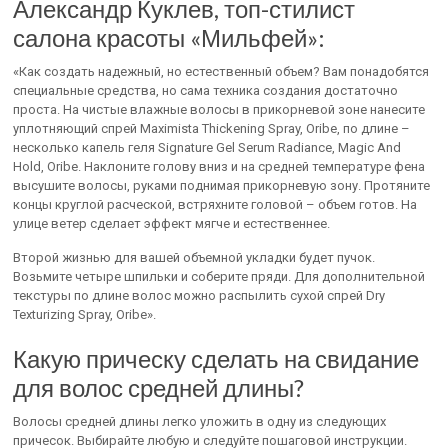
Александр Куклев, топ-стилист
салона красоты «Мильфей»:
«Как создать надежный, но естественный объем? Вам понадобятся
специальные средства, но сама техника создания достаточно
проста. На чистые влажные волосы в прикорневой зоне нанесите
уплотняющий спрей Maximista Thickening Spray, Oribe, по длине –
несколько капель геля Signature Gel Serum Radiance, Magic And
Hold, Oribe. Наклоните голову вниз и на средней температуре фена
высушите волосы, руками поднимая прикорневую зону. Протяните
концы круглой расческой, встряхните головой – объем готов. На
улице ветер сделает эффект мягче и естественнее.
Второй жизнью для вашей объемной укладки будет пучок.
Возьмите четыре шпильки и соберите пряди. Для дополнительной
текстуры по длине волос можно распылить сухой спрей Dry
Texturizing Spray, Oribe».
Какую прическу сделать на свидание
для волос средней длины?
Волосы средней длины легко уложить в одну из следующих
причесок. Выбирайте любую и следуйте пошаговой инструкции.