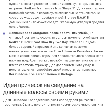
сушкой феном и укладкой плойкой используйте термозащиту,
например
Redken Fragrances Iron Shape 11
. Для непослушных
волос обязательно используйте специальные стайлинговые
средства — хорошо подойдет спрей
Biolage R.A.W.
В
дальнейшем он поможет создать желаемую укладку и продлит
ее стойкость.
Запланировав свидание после работы или учебы
, не
отчаивайтесь: легко освежить волосы поможет сухой шампунь
Redken Pillow Proof Blow Dry Two Day Extender
. Придать
более здоровый и красивый вид кончикам поможет
многофункциональное масло
Elixir Ultime от Kérastase
. Также
можно использовать спрей для дополнительного блеска, этот
вариант подойдет тем, кто не любит масляные текстуры или
имеет
короткую стрижку
. Для дополнительного ухода и
восстановления попробуйте спрей с кератином, например
Keratindose Pro-Keratin Renewal Biolage
.
Идеи причесок на свидание на
длинные волосы своими руками
Длинные волосы определенно дают свободу для фантазии и
творчества. Однако не стоит строить космические «вавилоны» на