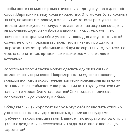
Необыкновенно мило и романтично выглядит девушка с длинной
косой. Вариаций на тему косы множество. Это может быть косичка
на лбу, лежащая веночком, а остальные волосы распущены по
плечам, или искусно и причудливо заплетенная ажурная коса, или
две косички-жгутики по бокам у висков… помните о том, что
прически с открытым лбом уместны лишь для девушек с чистой
кожей, не стоит показывать всем лоб в пятнах, прыщах или
шероховатостях. Проблемный лоб лучше спрятать под челкой. Ее
можно сделать, как прямой, так и наискось – это модно и
актуально.
Короткие волосы также можно сделать одной из самых
романтических причесок. Например, голливудские красавицы
укладывают свои укороченные прически красивыми плавными
волнами , это необыкновенно романтично. Струящиеся нежные
пряди, что может быть прелестней! Они придают прическе
дополнительную красоту и объем.
Обладательницы коротких волос могут себе позволить стильно
уложенные волосы, украшенные модными аксессуарами –
гребнями, заколками, цветами. Главное – подобрать их под стиль и
цвет к одежде или аксессуарам, и тогда вы станете настоящей
королевой!