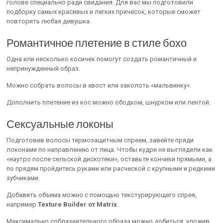
голове специально ради свидания. Для вас мы подготовили
подборку самых красивых и легких причесок, которые сможет
повторить любая девушка.
Романтичное плетение в стиле бохо
Одна или несколько косичек помогут создать романтичный и
непринужденный образ.
Можно собрать волосы в хвост или заколоть «мальвинку».
Дополнить плетение из кос можно ободком, шнурком или лентой.
Сексуальные локоны
Подготовив волосы термозащитным спреем, завейте пряди
локонами по направлению от лица. Чтобы кудри не выглядели как
«наутро после сельской дискотеки», оставьте кончики прямыми, а
по прядям пройдитесь руками или расческой с крупными и редкими
зубчиками.
Добавить объема можно с помощью текстурирующего спрея,
например
Texture Builder от Matrix
.
Максимально соблазнительного образа можно добиться, уложив