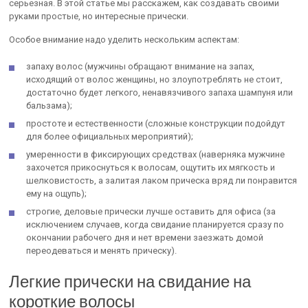
серьезная. В этой статье мы расскажем, как создавать своими
руками простые, но интересные прически.
Особое внимание надо уделить нескольким аспектам:
запаху волос (мужчины обращают внимание на запах,
исходящий от волос женщины, но злоупотреблять не стоит,
достаточно будет легкого, ненавязчивого запаха шампуня или
бальзама);
простоте и естественности (сложные конструкции подойдут
для более официальных мероприятий);
умеренности в фиксирующих средствах (наверняка мужчине
захочется прикоснуться к волосам, ощутить их мягкость и
шелковистость, а залитая лаком прическа вряд ли понравится
ему на ощупь);
строгие, деловые прически лучше оставить для офиса (за
исключением случаев, когда свидание планируется сразу по
окончании рабочего дня и нет времени заезжать домой
переодеваться и менять прическу).
Легкие прически на свидание на
короткие волосы