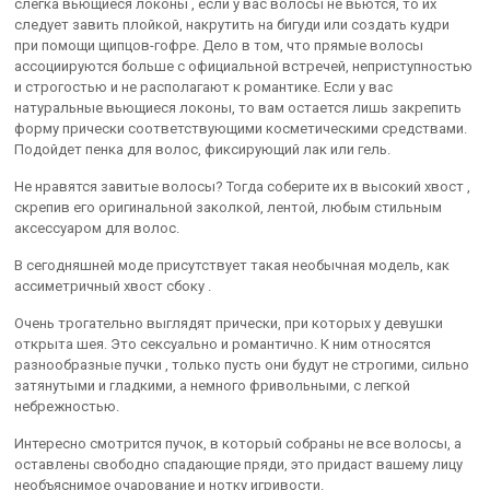
слегка вьющиеся локоны , если у вас волосы не вьются, то их
следует завить плойкой, накрутить на бигуди или создать кудри
при помощи щипцов-гофре. Дело в том, что прямые волосы
ассоциируются больше с официальной встречей, неприступностью
и строгостью и не располагают к романтике. Если у вас
натуральные вьющиеся локоны, то вам остается лишь закрепить
форму прически соответствующими косметическими средствами.
Подойдет пенка для волос, фиксирующий лак или гель.
Не нравятся завитые волосы? Тогда соберите их в высокий хвост ,
скрепив его оригинальной заколкой, лентой, любым стильным
аксессуаром для волос.
В сегодняшней моде присутствует такая необычная модель, как
ассиметричный хвост сбоку .
Очень трогательно выглядят прически, при которых у девушки
открыта шея. Это сексуально и романтично. К ним относятся
разнообразные пучки , только пусть они будут не строгими, сильно
затянутыми и гладкими, а немного фривольными, с легкой
небрежностью.
Интересно смотрится пучок, в который собраны не все волосы, а
оставлены свободно спадающие пряди, это придаст вашему лицу
необъяснимое очарование и нотку игривости.