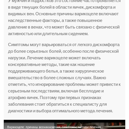
У мужчин и подростков это состояние часто проявляется
в виде тянущих болей в области яичек, дискомфорта и
видимых вен. Основные причины варикоцеле включают
наследственные факторы, а также повышенное
давление в венах, что может быть связано с физической
активностью или длительным сидением.
Симптомы могут варьироваться от легкого дискомфорта
до более серьезных болей, особенно после физической
нагрузки. Лечение варикоцеле может включать
консервативные методы, такие как ношение
поддерживающего белья, а также хирургическое
вмешательство в более сложных случаях. Важно
отметить, что игнорирование проблемы может привести к
серьезным последствиям, включая бесплодие и
атрофию яичек. Поэтому при первых признаках
заболевания стоит обратиться к специалисту для
диагностики и выбора оптимального метода лечения.
Варикоцеле: причины возникновения, симптомы, методы лечения