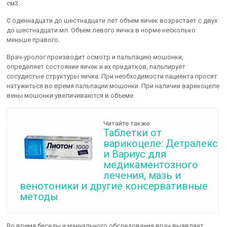
см3.
С одиннадцати до шестнадцати лет объем яичек возрастает с двух
до шестнадцати мл. Объем левого яичка в норме несколько
меньше правого.
Врач-уролог производит осмотр и пальпацию мошонки,
определяет состояние яичек и их придатков, пальпирует
сосудистые структуры яичка. При необходимости пациента просят
натужиться во время пальпации мошонки. При наличии варикоцеле
вены мошонки увеличиваются в объеме.
Читайте также:
Таблетки от
варикоцеле: Детралекс
и Вариус для
медикаментозного
лечения, мазь и
венотоники и другие консервативные
методы
Во время беседы и мануального обследования врач выявляет