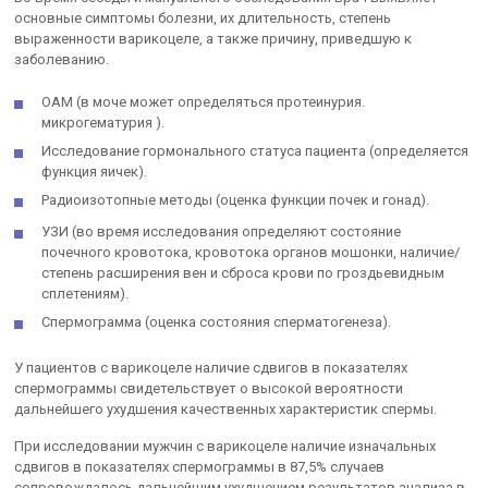
основные симптомы болезни, их длительность, степень
выраженности варикоцеле, а также причину, приведшую к
заболеванию.
ОАМ (в моче может определяться протеинурия.
микрогематурия ).
Исследование гормонального статуса пациента (определяется
функция яичек).
Радиоизотопные методы (оценка функции почек и гонад).
УЗИ (во время исследования определяют состояние
почечного кровотока, кровотока органов мошонки, наличие/
степень расширения вен и сброса крови по гроздьевидным
сплетениям).
Спермограмма (оценка состояния сперматогенеза).
У пациентов с варикоцеле наличие сдвигов в показателях
спермограммы свидетельствует о высокой вероятности
дальнейшего ухудшения качественных характеристик спермы.
При исследовании мужчин с варикоцеле наличие изначальных
сдвигов в показателях спермограммы в 87,5% случаев
сопровождалось дальнейшим ухудшением результатов анализа в