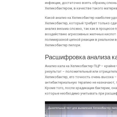
инфекции, достаточно взять образец слюны,
Хеликобактером, в качестве такого материа
Какой анализ на Хеликобактер наиболее удо
Хеликобактер, который требует только сда
анализ весьма сложно, так как в процессе 
воздействию агрессивных желчных кислот и
полимеразной цепной реакции в реальном 
Хеликобактер пилори.
Расшифровка анализа ка
Анализ кала на Хеликобактер ПЦР – крайне
результат – положительный или отрицатель
Хеликобактер, его точность очень высока – 
антибактериальную терапию не назначают, 
Кроме того, после эрадикации бактерии, он
которые необходимо учитывать при расши
Дыхательный тест для выявления Хеликобактер пило