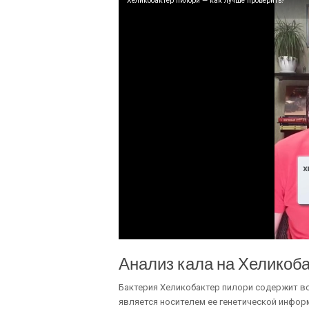
Хеликобактер пилори — как лучше проверить?
Анализ кала на Хеликоб
Бактерия Хеликобактер пилори содержит в
является носителем ее генетической инфор