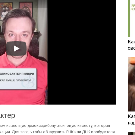
Ка
св
актер
Ка
на
сем известную дезоксирибонуклеиновую кислоту, которая
мации. Для того, чтобы обнаружить РНК или ДНК возбудителя