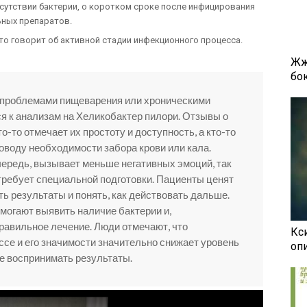
сутствии бактерии, о коротком сроке после инфицирования
ьных препаратов.
то говорит об активной стадии инфекционного процесса.
Жж
бок
с проблемами пищеварения или хроническими
я к анализам на Хеликобактер пилори. Отзывы о
о-то отмечает их простоту и доступность, а кто-то
оводу необходимости забора крови или кала.
чередь, вызывает меньше негативных эмоций, так
 требует специальной подготовки. Пациенты ценят
ь результаты и понять, как действовать дальше.
омогают выявить наличие бактерии и,
правильное лечение. Люди отмечают, что
Кси
се и его значимости значительно снижает уровень
оп
че воспринимать результаты.