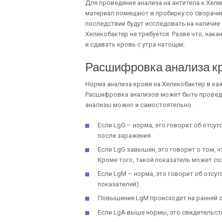
Для проведения анализа на антитела к Хел
материал помещают в пробирку со сворачи
последствии будут исследовать на наличие 
Хеликобактер не требуется. Разве что, нак
и сдавать кровь с утра натощак.
Расшифровка анализа кр
Норма анализа крови на Хеликобактер в ка
Расшифровка анализов может быть проведе
анализы можно и самостоятельно.
Если LgG – норма, это говорит об отсу
после заражения.
Если LgG завышен, это говорит о том, 
Кроме того, такой показатель может со
Если LgM – норма, это говорит об отсу
показателей).
Повышение LgM происходит на ранней с
Если LgА выше нормы, это свидетельст