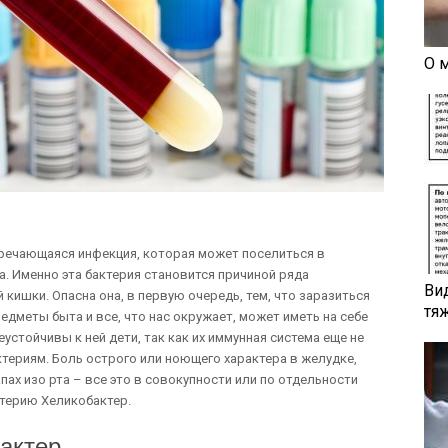
О 
тречающаяся инфекция, которая может поселиться в
. Именно эта бактерия становится причиной ряда
Ви
кишки. Опасна она, в первую очередь, тем, что заразиться
тя
редметы быта и все, что нас окружает, может иметь на себе
устойчивы к ней дети, так как их иммунная система еще не
териям. Боль острого или ноющего характера в желудке,
пах изо рта – все это в совокупности или по отдельности
ктерию Хеликобактер.
бактер