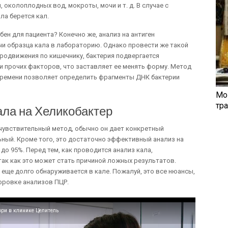
 околоплодных вод, мокроты, мочи и т. д. В случае с
ла берется кал.
бен для пациента? Конечно же, анализ на антиген
чи образца кала в лабораторию. Однако провести же такой
продвижения по кишечнику, бактерия подвергается
 прочих факторов, что заставляет ее менять форму. Метод
времени позволяет определить фрагменты ДНК бактерии
Мо
тр
ла на Хеликобактер
 чувствительный метод, обычно он дает конкретный
ный. Кроме того, это достаточно эффективный анализ на
до 95%. Перед тем, как проводится анализ кала,
так как это может стать причиной ложных результатов.
а еще долго обнаруживается в кале. Пожалуй, это все нюансы,
фровке анализов ПЦР.
ри в клинике Целитель