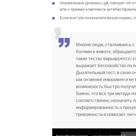
Нормальный уровень LgА говорит об от
или о приеме комплекса антибактериал
Если все три показателя выше нормы, э
Многие люди, сталкиваясь 
болями в животе, обращаютс
таких тестах варьируются: кт
выражает беспокойство по п
Дыхательный тест, в свою о
как он менее инвазивен и не
возможность быстро получит
Важно, что все три метода п
соответственно, назначить 
информированность о процес
тревожности и помогает лег