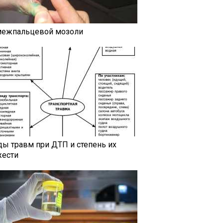
межпальцевой мозоли
ды травм при ДТП и степень их
жести