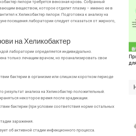
икобактер пилори требуется венозная кровь. Собранный
вающим веществом, которое отделит плазму – именно ее в
антител к Хеликобактер пилори. Подготовка к анализу на
ануне посещения лаборатории следует отказаться от жирного,
ови на Хеликобактер
ждой лаборатории определяется индивидуально.
Пр
на только лечащим врачом, но проанализировать свои
дл
тствии бактерии в организме или слишком коротком периоде
что результат анализа на Хеликобактер положительный.
храняться некоторое время после эрадикации.
тствии бактерии (при условии соответствия норме остальных
тадии заражения.
вует об активной стадии инфекционного процесса.