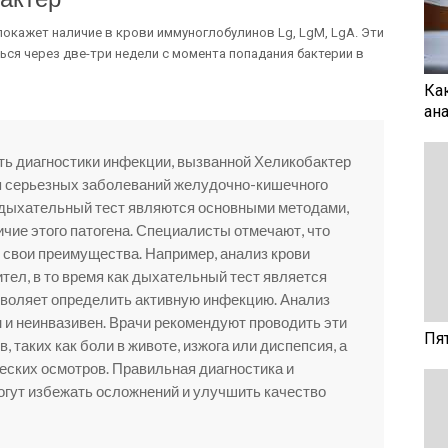
покажет наличие в крови иммуноглобулинов Lg, LgM, LgA. Эти
я через две-три недели с момента попадания бактерии в
Ка
ан
ть диагностики инфекции, вызванной Хеликобактер
я серьезных заболеваний желудочно-кишечного
 и дыхательный тест являются основными методами,
ие этого патогена. Специалисты отмечают, что
т свои преимущества. Например, анализ крови
тел, в то время как дыхательный тест является
зволяет определить активную инфекцию. Анализ
н и неинвазивен. Врачи рекомендуют проводить эти
Пя
, таких как боли в животе, изжога или диспепсия, а
еских осмотров. Правильная диагностика и
гут избежать осложнений и улучшить качество