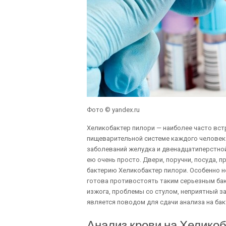
Фото © yandex.ru
Хеликобактер пилори — наиболее часто вс
пищеварительной системе каждого человека
заболеваний желудка и двенадцатиперстной 
ею очень просто. Двери, поручни, посуда, п
бактерию Хеликобактер пилори. Особенно не
готова противостоять таким серьезным бак
изжога, проблемы со стулом, неприятный за
является поводом для сдачи анализа на ба
Анализ крови на Хелико