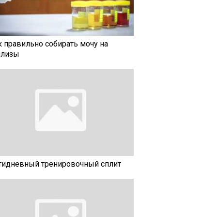
к правильно собирать мочу на
ализы
тидневный тренировочный сплит