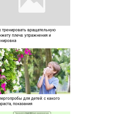
к тренировать вращательную
нжету плеча: упражнения и
енировка
лергопробы для детей: с какого
раста, показания