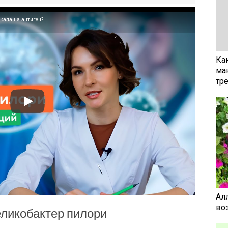
кала на антиген?
Ка
ма
тр
Ал
воз
еликобактер пилори