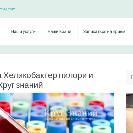
nt82.com
Наши услуги
Наши врачи
Записаться на прием
а Хеликобактер пилори и
Круг знаний