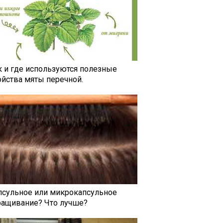
к и где используются полезные
ойства мяты перечной.
псульное или микрокапсульное
ращивание? Что лучше?