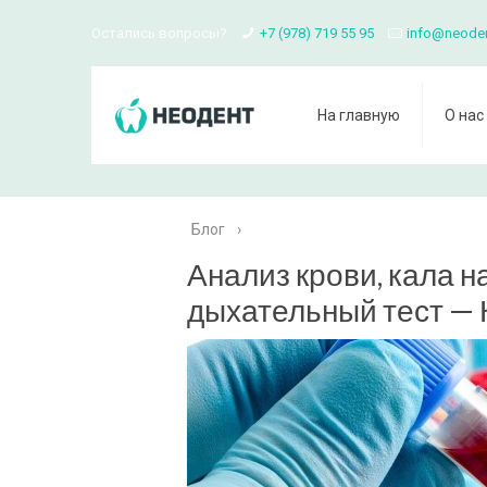
Остались вопросы?
+7 (978) 719 55 95
info@neode
На главную
О нас
Блог
›
Анализ крови, кала н
дыхательный тест — 