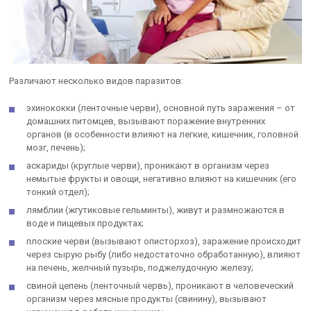
Различают несколько видов паразитов:
эхинококки (ленточные черви), основной путь заражения – от
домашних питомцев, вызывают поражение внутренних
органов (в особенности влияют на легкие, кишечник, головной
мозг, печень);
аскариды (круглые черви), проникают в организм через
немытые фрукты и овощи, негативно влияют на кишечник (его
тонкий отдел);
лямблии (жгутиковые гельминты), живут и размножаются в
воде и пищевых продуктах;
плоские черви (вызывают описторхоз), заражение происходит
через сырую рыбу (либо недостаточно обработанную), влияют
на печень, желчный пузырь, поджелудочную железу;
свиной цепень (ленточный червь), проникают в человеческий
организм через мясные продукты (свинину), вызывают