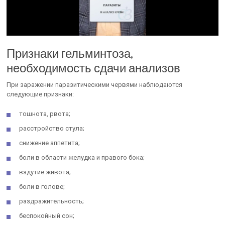
Признаки гельминтоза,
необходимость сдачи анализов
При заражении паразитическими червями наблюдаются
следующие признаки:
тошнота, рвота;
расстройство стула;
снижение аппетита;
боли в области желудка и правого бока;
вздутие живота;
боли в голове;
раздражительность;
беспокойный сон;