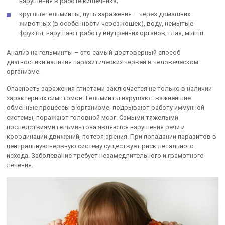
нарушения в работе кишечника;
круглые гельминты, путь заражения – через домашних
животных (в особенности через кошек), воду, немытые
фрукты, нарушают работу внутренних органов, глаз, мышц.
Анализ на гельминты – это самый достоверный способ
диагностики наличия паразитических червей в человеческом
организме.
Опасность заражения глистами заключается не только в наличии
характерных симптомов. Гельминты нарушают важнейшие
обменные процессы в организме, подрывают работу иммунной
системы, поражают головной мозг. Самыми тяжелыми
последствиями гельминтоза являются нарушения речи и
координации движений, потеря зрения. При попадании паразитов в
центральную нервную систему существует риск летального
исхода. Заболевание требует незамедлительного и грамотного
лечения.