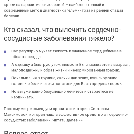
крови на паразитических червей – наиболее точный и
современный метод диагностики гельминтоза на ранней стадии
болезни.
Кто сказал, что вылечить сердечно-
сосудистые заболевания тяжело?
Вас регулярно мучает тяжесть и учащенное сердцебиение в
области сердца.
А одышку и быструю утомляемость Вы списываете на возраст,
малоподвижный образ жизни и ненормированный график.
Покалывания в грудине, скачки давления, пульсирующие
головные боли и отеки ног стали для Вас в пределах нормы.
Но вы уже давно безуспешно лечитесь и стараетесь не
нервничать.
Поэтому мы рекомендуем прочитать историю Светланы
Максимовой, которая нашла эффективное средство от сердечно-
сосудистых заболеваний. Читать далее >>
Вопрос-ответ