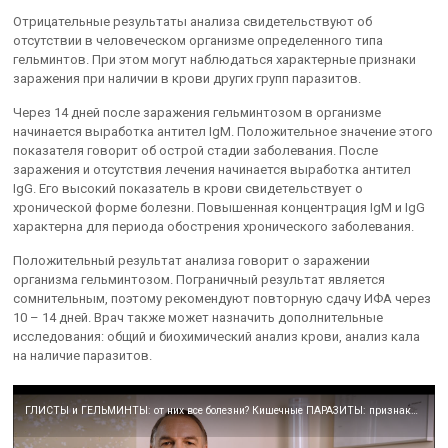
Отрицательные результаты анализа свидетельствуют об
отсутствии в человеческом организме определенного типа
гельминтов. При этом могут наблюдаться характерные признаки
заражения при наличии в крови других групп паразитов.
Через 14 дней после заражения гельминтозом в организме
начинается выработка антител IgM. Положительное значение этого
показателя говорит об острой стадии заболевания. После
заражения и отсутствия лечения начинается выработка антител
IgG. Его высокий показатель в крови свидетельствует о
хронической форме болезни. Повышенная концентрация IgM и IgG
характерна для периода обострения хронического заболевания.
Положительный результат анализа говорит о заражении
организма гельминтозом. Пограничный результат является
сомнительным, поэтому рекомендуют повторную сдачу ИФА через
10 – 14 дней. Врач также может назначить дополнительные
исследования: общий и биохимический анализ крови, анализ кала
на наличие паразитов.
ГЛИСТЫ и ГЕЛЬМИНТЫ: от них все болезни? Кишечные ПАРАЗИТЫ: признаки заражения. Как их обнаружить.