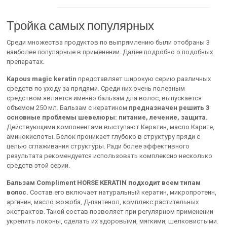
Тройка самых популярных
Среди множества продуктов по выпрямлению были отобраны 3
наиболее популярные в применении. Далее подробно о подобных
препаратах.
Kapous magic keratin
представляет широкую серию различных
средств по уходу за прядями. Среди них очень полезным
средством является именно бальзам для волос, выпускается
объемом 250 мл. Бальзам с кератином
предназначен решить 3
основные проблемы шевелюры: питание, лечение, защита.
Действующими компонентами выступают Кератин, масло Карите,
аминокислоты. Белок проникает глубоко в структуру пряди с
целью сглаживания структуры. Ради более эффективного
результата рекомендуется использовать комплексно несколько
средств этой серии.
Бальзам Compliment HORSE KERATIN подходит всем типам
волос.
Состав его включает натуральный кератин, микропротеин,
аргинин, масло жожоба, Д-пантенол, комплекс растительных
экстрактов. Такой состав позволяет при регулярном применении
укрепить локоны, сделать их здоровыми, мягкими, шелковистыми.