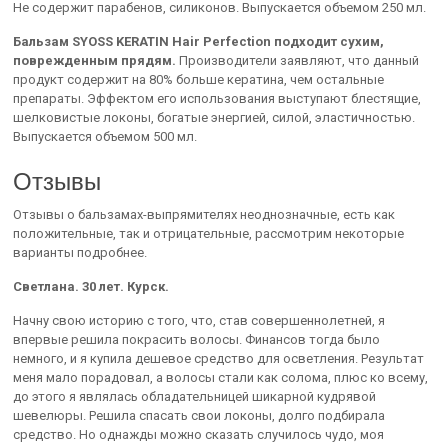
Не содержит парабенов, силиконов. Выпускается объемом 250 мл.
Бальзам SYOSS KERATIN Hair Perfection подходит сухим,
поврежденным прядям.
Производители заявляют, что данный
продукт содержит на 80% больше кератина, чем остальные
препараты. Эффектом его использования выступают блестящие,
шелковистые локоны, богатые энергией, силой, эластичностью.
Выпускается объемом 500 мл.
Отзывы
Отзывы о бальзамах-выпрямителях неоднозначные, есть как
положительные, так и отрицательные, рассмотрим некоторые
варианты подробнее.
Светлана. 30 лет. Курск.
Начну свою историю с того, что, став совершеннолетней, я
впервые решила покрасить волосы. Финансов тогда было
немного, и я купила дешевое средство для осветления. Результат
меня мало порадовал, а волосы стали как солома, плюс ко всему,
до этого я являлась обладательницей шикарной кудрявой
шевелюры. Решила спасать свои локоны, долго подбирала
средство. Но однажды можно сказать случилось чудо, моя