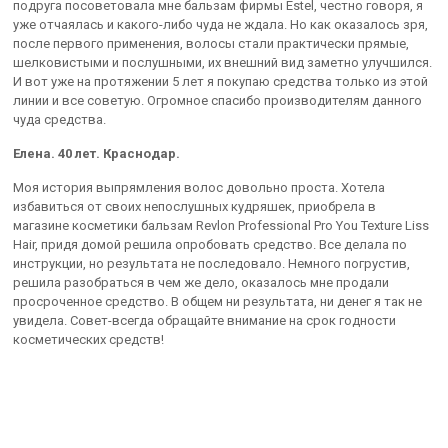
подруга посоветовала мне бальзам фирмы Estel, честно говоря, я
уже отчаялась и какого-либо чуда не ждала. Но как оказалось зря,
после первого применения, волосы стали практически прямые,
шелковистыми и послушными, их внешний вид заметно улучшился.
И вот уже на протяжении 5 лет я покупаю средства только из этой
линии и все советую. Огромное спасибо производителям данного
чуда средства.
Елена. 40 лет. Краснодар.
Моя история выпрямления волос довольно проста. Хотела
избавиться от своих непослушных кудряшек, приобрела в
магазине косметики бальзам Revlon Professional Pro You Texture Liss
Hair, придя домой решила опробовать средство. Все делала по
инструкции, но результата не последовало. Немного погрустив,
решила разобраться в чем же дело, оказалось мне продали
просроченное средство. В общем ни результата, ни денег я так не
увидела. Совет-всегда обращайте внимание на срок годности
косметических средств!