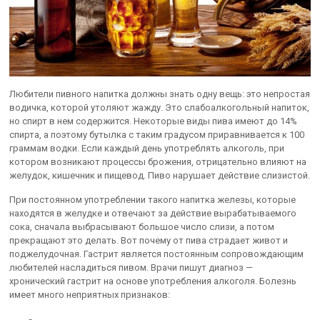
Любители пивного напитка должны знать одну вещь: это непростая
водичка, которой утоляют жажду. Это слабоалкогольный напиток,
но спирт в нем содержится. Некоторые виды пива имеют до 14%
спирта, а поэтому бутылка с таким градусом приравнивается к 100
граммам водки. Если каждый день употреблять алкоголь, при
котором возникают процессы брожения, отрицательно влияют на
желудок, кишечник и пищевод. Пиво нарушает действие слизистой.
При постоянном употреблении такого напитка железы, которые
находятся в желудке и отвечают за действие вырабатываемого
сока, сначала выбрасывают большое число слизи, а потом
прекращают это делать. Вот почему от пива страдает живот и
поджелудочная. Гастрит является постоянным сопровождающим
любителей насладиться пивом. Врачи пишут диагноз —
хронический гастрит на основе употребления алкоголя. Болезнь
имеет много неприятных признаков: