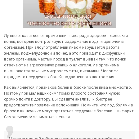
Лучше отказаться от применения пива ради здоровья железы и
почек, которые контролируют содержание воды и щелочей в
организме. При злоупотреблении пивом нарушается работа
железы, поджелудочной и почек, а это приводит к дисфункции
всего организма. Частый поход в туалет вызван тем, что почки
отвечают на агрессивную реакцию алкоголя. Из организма
вымываются важные микроэлементы, витамины. Человек
страдает от сердечных болей, подавленного настроения.
Как выясняется, признаков болей в брюхе после пива множество.
Поэтому при малейших симптомах плохого состояния нужно
срочно пойти к доктору. Вы сдадите анализы и быстрее
предотвратите появление осложнений. Помните, что под болями в
брюхе и кишечнике могут прятаться сердечные болезни — инфаркт.
Самолечением заниматься нельзя.
Мнение врачей о болях в животе после употребления