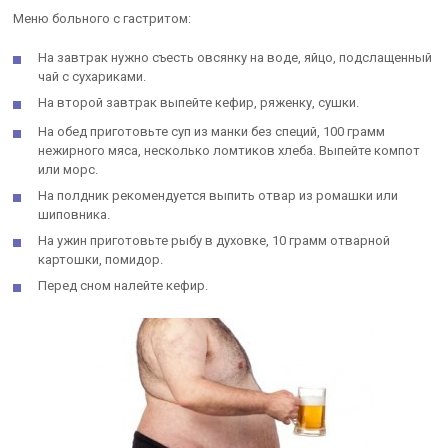
Меню больного с гастритом:
На завтрак нужно съесть овсянку на воде, яйцо, подслащенный
чай с сухариками.
На второй завтрак выпейте кефир, ряженку, сушки.
На обед приготовьте суп из манки без специй, 100 грамм
нежирного мяса, несколько ломтиков хлеба. Выпейте компот
или морс.
На полдник рекомендуется выпить отвар из ромашки или
шиповника.
На ужин приготовьте рыбу в духовке, 10 грамм отварной
картошки, помидор.
Перед сном налейте кефир.