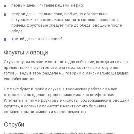
первый день – питание кашами, кефир;
второй день – только соки, любые, но обязательно
натуральные и свеже-выжатые, пить сколько пожелаете,
причем, фруктовые следует пить до обеда, овощные после
обеда.
третий день – как и первый.
Фрукты и овощи
Эту чистку вы сможете составить для себя сами, исходя из личных
предпочтений и с учетом степени «жесткости» на которую вы
готовы, ведь в этом разделе мы говорим о максимально щадящих
способах чистки.
Эффект будет в любом случае, а творческая работа с вашей
стороны лишь сделает процесс максимально комфортным.
Клетчатка, а также фруктовые кислоты, содержащиеся в овощах и
фруктах, и организм почистят и напитают его большим
количеством витаминов и микроэлементов.
Отруби
Чистка кишечника при помощи отрубей вам также принесет