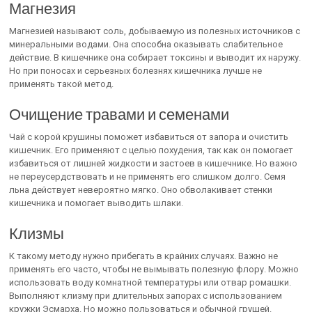
Магнезия
Магнезией называют соль, добываемую из полезных источников с
минеральными водами. Она способна оказывать слабительное
действие. В кишечнике она собирает токсины и выводит их наружу.
Но при поносах и серьезных болезнях кишечника лучше не
применять такой метод.
Очищение травами и семенами
Чай с корой крушины поможет избавиться от запора и очистить
кишечник. Его применяют с целью похудения, так как он помогает
избавиться от лишней жидкости и застоев в кишечнике. Но важно
не переусердствовать и не применять его слишком долго. Семя
льна действует невероятно мягко. Оно обволакивает стенки
кишечника и помогает выводить шлаки.
Клизмы
К такому методу нужно прибегать в крайних случаях. Важно не
применять его часто, чтобы не вымывать полезную флору. Можно
использовать воду комнатной температуры или отвар ромашки.
Выполняют клизму при длительных запорах с использованием
кружки Эсмарха. Но можно пользоваться и обычной грушей.