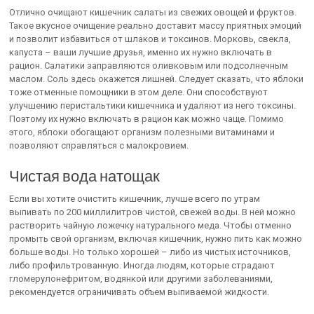
Отлично очищают кишечник салаты из свежих овощей и фруктов.
Такое вкусное очищение реально доставит массу приятных эмоций
и позволит избавиться от шлаков и токсинов. Морковь, свекла,
капуста – ваши лучшие друзья, именно их нужно включать в
рацион. Салатики заправляются оливковым или подсолнечным
маслом. Соль здесь окажется лишней. Следует сказать, что яблоки
тоже отменные помощники в этом деле. Они способствуют
улучшению перистальтики кишечника и удаляют из него токсины.
Поэтому их нужно включать в рацион как можно чаще. Помимо
этого, яблоки обогащают организм полезными витаминами и
позволяют справляться с малокровием.
Чистая вода натощак
Если вы хотите очистить кишечник, лучше всего по утрам
выпивать по 200 миллилитров чистой, свежей воды. В ней можно
растворить чайную ложечку натурального меда. Чтобы отменно
промыть свой организм, включая кишечник, нужно пить как можно
больше воды. Но только хорошей – либо из чистых источников,
либо профильтрованную. Иногда людям, которые страдают
гломерулонефритом, водянкой или другими заболеваниями,
рекомендуется ограничивать объем выпиваемой жидкости.