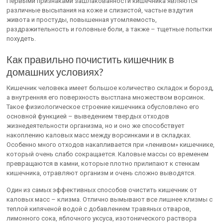
Первыми признаками зашлакованности кишечника являются
различные высыпания на коже и слизистой, частые вздутия
живота и простуды, повышенная утомляемость,
раздражительность и головные боли, а также – тщетные попытки
похудеть.
Как правильно почистить кишечник в
домашних условиях?
Кишечник человека имеет большое количество складок и борозд,
а внутренняя его поверхность выстлана множеством ворсинок.
Такое физиологическое строение кишечника обусловлено его
основной функцией – выведением твердых отходов
жизнедеятельности организма, но и оно же способствует
накоплению каловых масс между ворсинками и в складках.
Особенно много отходов накапливается при «ленивом» кишечнике,
который очень слабо сокращается. Каловые массы со временем
превращаются в камни, которые плотно прилипают к стенкам
кишечника, отравляют организм и очень сложно выводятся.
Один из самых эффективных способов очистить кишечник от
каловых масс – клизма. Отлично вымывают все лишнее клизмы с
теплой кипяченой водой с добавлением травяных отваров,
лимонного сока, яблочного уксуса, изотонического раствора