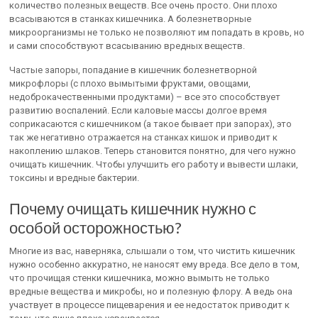
количество полезных веществ. Все очень просто. Они плохо
всасываются в станках кишечника. А болезнетворные
микроорганизмы не только не позволяют им попадать в кровь, но
и сами способствуют всасыванию вредных веществ.
Частые запоры, попадание в кишечник болезнетворной
микрофлоры (с плохо вымытыми фруктами, овощами,
недоброкачественными продуктами) – все это способствует
развитию воспалений. Если каловые массы долгое время
соприкасаются с кишечником (а такое бывает при запорах), это
так же негативно отражается на станках кишок и приводит к
накоплению шлаков. Теперь становится понятно, для чего нужно
очищать кишечник. Чтобы улучшить его работу и вывести шлаки,
токсины и вредные бактерии.
Почему очищать кишечник нужно с
особой осторожностью?
Многие из вас, наверняка, слышали о том, что чистить кишечник
нужно особенно аккуратно, не наносят ему вреда. Все дело в том,
что прочищая стенки кишечника, можно вымыть не только
вредные вещества и микробы, но и полезную флору. А ведь она
участвует в процессе пищеварения и ее недостаток приводит к