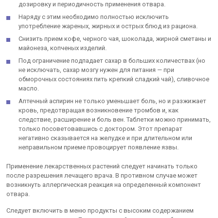
дозировку и периодичность применения отвара.
Наряду с этим необходимо полностью исключить
употребление жареных, жирных и острых блюд из рациона.
Снизить прием кофе, черного чая, шоколада, жирной сметаны и
майонеза, копченых изделий.
Под ограничение подпадает сахар в больших количествах (но
не исключать, сахар мозгу нужен для питания — при
обморочных состояниях пить крепкий сладкий чай), сливочное
масло.
Аптечный аспирин не только уменьшает боль, но и разжижает
кровь, предотвращая возникновение тромбов и, как
следствие, расширение и боль вен. Таблетки можно принимать,
только посоветовавшись с доктором. Этот препарат
негативно сказывается на желудке и при длительном или
неправильном приеме провоцирует появление язвы.
Применение лекарственных растений следует начинать только
после разрешения лечащего врача. В противном случае может
возникнуть аллергическая реакция на определенный компонент
отвара.
Следует включить в меню продукты с высоким содержанием