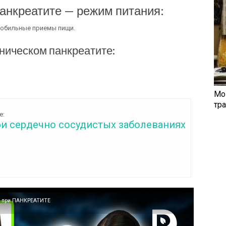
панкреатите — режим питания:
 обильные приемы пищи.
оническом панкреатите:
Мо
тр
е:
ри сердечно сосудистых заболеваниях
ИЕ при ПАНКРЕАТИТЕ