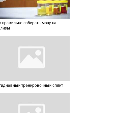
к правильно собирать мочу на
ализы
тидневный тренировочный сплит