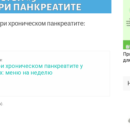
ри хроническом панкреатите:
Пр
дл
е:
и хроническом панкреатите у
х: меню на неделю
).