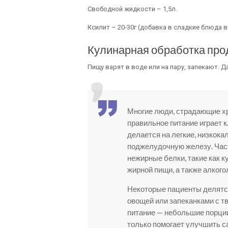
Свободной жидкости – 1,5л.
Ксилит – 20-30г (добавка в сладкие блюда в
Кулинарная обработка про
Пищу варят в воде или на пару, запекают. 
Многие люди, страдающие хр
правильное питание играет 
делается на легкие, низкок
поджелудочную железу. Час
нежирные белки, такие как к
жирной пищи, а также алкого
Некоторые пациенты делятся
овощей или запеканками с т
питание — небольшие порции
только помогает улучшить с