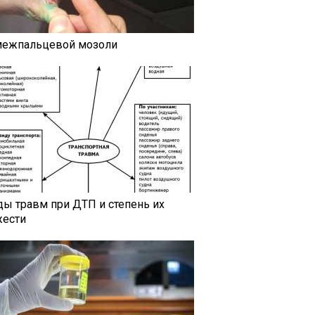
межпальцевой мозоли
ды травм при ДТП и степень их
жести