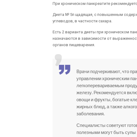
При хроническом панкреатите рекомендуетс
Диета № 5п щадящая, с повышенным содер
углеводов, в частности сахара.
Есть 2 варианта диеты при хроническом пан
назначаются в зависимости от выраженнос
органов пищеварения.
Врачи подчеркивают, что пр
управлении хроническим па
легкоперевариваемым проду
железу. Рекомендуется вклю
овощи и фрукты, богатые кле
жирных блюд, а также алкого
заболевания.
Специалисты советуют готови
полезными могут быть супы 