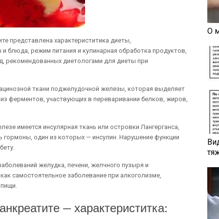
О 
ите представлена характериститика диеты,
и блюда, режим питания и кулинарная обработка продуктов,
д, рекомендованных диетологами для диеты при
 ацинозной ткани поджелудочной железы, которая выделяет
из ферментов, участвующих в переваривании белков, жиров,
лезе имеется инсулярная ткань или островки Лангерганса,
ь гормоны, один из которых — инсулин. Нарушение функции
Ви
бету.
тя
заболеваний желудка, печени, желчного пузыря и
 как самостоятельное заболевание при алкоголизме,
 пищи.
анкреатите — характериститка: