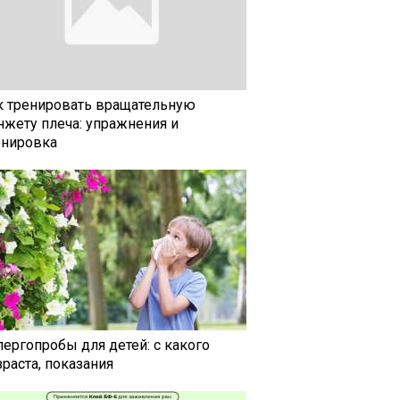
к тренировать вращательную
нжету плеча: упражнения и
енировка
лергопробы для детей: с какого
раста, показания