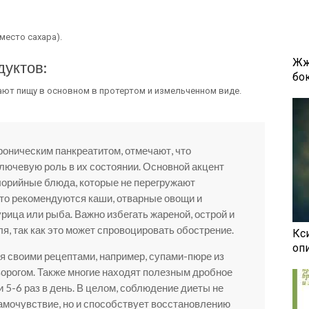
место сахара).
Жж
дуктов:
бок
Дают пищу в основном в протертом и измельченном виде.
оническим панкреатитом, отмечают, что
ключевую роль в их состоянии. Основной акцент
алорийные блюда, которые не перегружают
то рекомендуются каши, отварные овощи и
урица или рыба. Важно избегать жареной, острой и
ля, так как это может спровоцировать обострение.
Кси
оп
 своими рецептами, например, супами-пюре из
ворогом. Также многие находят полезным дробное
 5-6 раз в день. В целом, соблюдение диеты не
амочувствие, но и способствует восстановлению