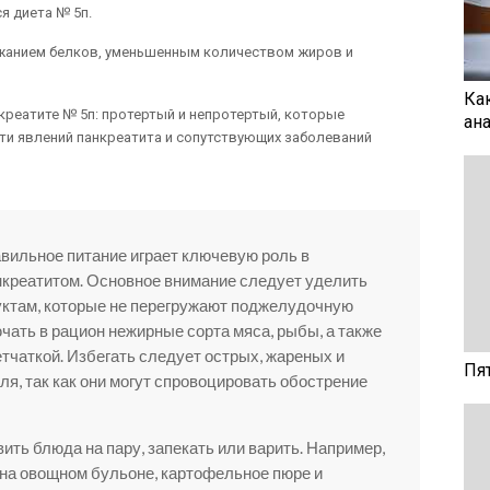
я диета № 5п.
жанием белков, уменьшенным количеством жиров и
Ка
креатите № 5п: протертый и непротертый, которые
ан
ти явлений панкреатита и сопутствующих заболеваний
авильное питание играет ключевую роль в
нкреатитом. Основное внимание следует уделить
ктам, которые не перегружают поджелудочную
чать в рацион нежирные сорта мяса, рыбы, а также
тчаткой. Избегать следует острых, жареных и
Пя
ля, так как они могут спровоцировать обострение
ть блюда на пару, запекать или варить. Например,
на овощном бульоне, картофельное пюре и