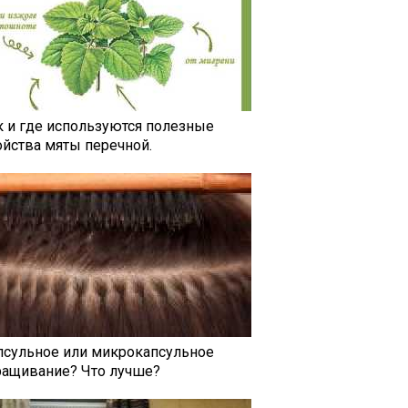
к и где используются полезные
ойства мяты перечной.
псульное или микрокапсульное
ращивание? Что лучше?