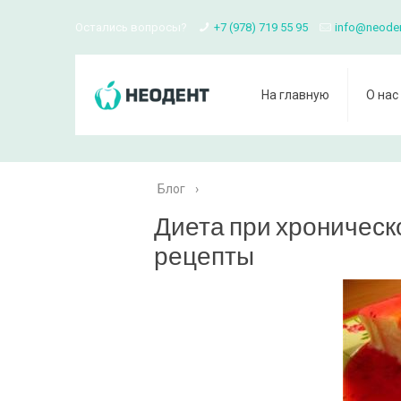
Остались вопросы?
+7 (978) 719 55 95
info@neode
На главную
О нас
Блог
›
Диета при хроническ
рецепты