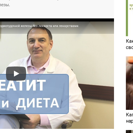
лезы.
поджелудочной железы без лекарств или лекарствами.
Ка
св
Ка
на