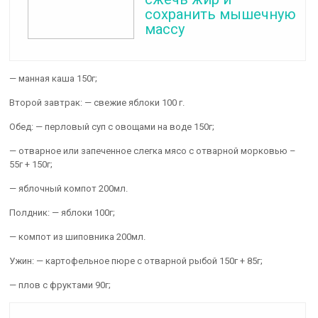
сохранить мышечную
массу
— манная каша 150г;
Второй завтрак: — свежие яблоки 100 г.
Обед: — перловый суп с овощами на воде 150г;
— отварное или запеченное слегка мясо с отварной морковью –
55г + 150г;
— яблочный компот 200мл.
Полдник: — яблоки 100г;
— компот из шиповника 200мл.
Ужин: — картофельное пюре с отварной рыбой 150г + 85г;
— плов с фруктами 90г;