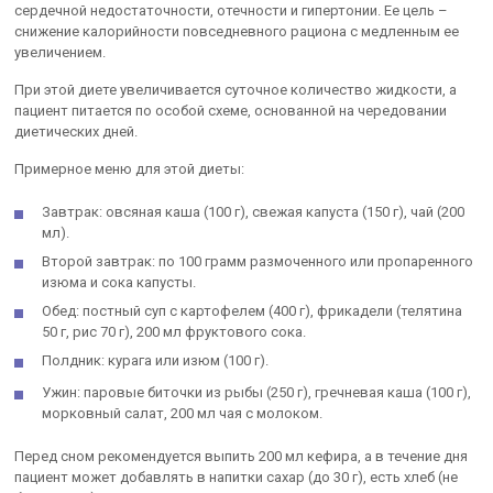
сердечной недостаточности, отечности и гипертонии. Ее цель –
снижение калорийности повседневного рациона с медленным ее
увеличением.
При этой диете увеличивается суточное количество жидкости, а
пациент питается по особой схеме, основанной на чередовании
диетических дней.
Примерное меню для этой диеты:
Завтрак: овсяная каша (100 г), свежая капуста (150 г), чай (200
мл).
Второй завтрак: по 100 грамм размоченного или пропаренного
изюма и сока капусты.
Обед: постный суп с картофелем (400 г), фрикадели (телятина
50 г, рис 70 г), 200 мл фруктового сока.
Полдник: курага или изюм (100 г).
Ужин: паровые биточки из рыбы (250 г), гречневая каша (100 г),
морковный салат, 200 мл чая с молоком.
Перед сном рекомендуется выпить 200 мл кефира, а в течение дня
пациент может добавлять в напитки сахар (до 30 г), есть хлеб (не