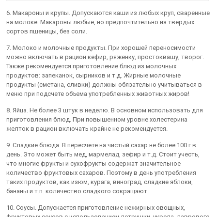
6. Макароны и крупы. Допускаются каши из любых круп, сваренные
на молоке. Макароны любые, но предпочтительно из твердых
сортов пшеницы, без соли.
7. Молоко и молочные продукты. При хорошей переносимости
можно включать в рацион кефир, ряженку, простоквашу, творог.
Также рекомендуется приготовление блюд из молочных
продуктов: запеканок, сырников и т.д. Жирные молочные
продукты (сметана, сливки) должны обязательно учитываться в
меню при подсчете объема употребленных животных жиров!
8. Яйца. Не более 3 штук в неделю. В основном использовать для
приготовления блюд. При повышенном уровне холестерина
желток в рацион включать крайне не рекомендуется.
9. Сладкие блюда. В пересчете на чистый сахар не более 100 г в
день. Это может быть мед, мармелад, зефир и т.д. Стоит учесть,
что многие фрукты и сухофрукты содержат значительное
количество фруктовых сахаров. Поэтому в день употребления
таких продуктов, как изюм, курага, виноград, сладкие яблоки,
бананы и т.п. количество сладкого сокращают.
10. Соусы. Допускается приготовление нежирных овощных,
фруктовых соусов с использованием петрушки, укропа, лаврового