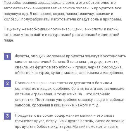
При заболеваниях сердца вредна соль, а это обстоятельство
автоматически вычеркивает из списка полезных продуктов все
покупную еду. В консервы, соусы, чипсы, выпечку, сосиски и
колбасы, полуфабрикаты изготовители кладут соль и приправы.
Пациенту же необходимы полиненасыщенные кислоты и калий,
которые можно найти в натуральной растительной и животной
пище.
Фрукты, овощи и молочные продукты помогут восстановить
кислотно-щелочной баланс. Это шпинат, огурцы, томаты,
свекла. Из фруктов это яблоки и груши, черная смородина,
обязательна хурма, курага, малина, апельсины и мандарины.
Полиненасыщенные кислоты содержатся в большом
количестве в кашах, особенно богаты на эти составляющие
овсяная и гречневая. К тому же каша – это источник
клетчатки. Постоянно употребляя овсянку, пациент избежит
запоров, брожения в кишечнике, изжоги и т. д.
Продукты с высоким содержанием магния – это снова
гречневая крупа, петрушка и другая зелень, кисломолочные
продукты и бобовые культуры. Магний поможет снизить