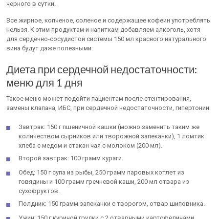
черного в сутки.
Все жирное, копченое, соленое и содержащее кофеин употреблять
нельзя. К этим продуктам и напиткам добавляем алкоголь, хотя
для сердечно-сосудистой системы 150 мл красного натурального
вина будут даже полезными.
Диета при сердечной недостаточности:
меню для 1 дня
Такое меню может подойти пациентам после стентирования,
замены клапана, ИБС, при сердечной недостаточности, гипертонии.
Завтрак: 150 г пшеничной кашки (можно заменить таким же
количеством сырников или творожной запеканки), 1 ломтик
хлеба с медом и стакан чая с молоком (200 мл).
Второй завтрак: 100 грамм кураги.
Обед: 150 г супа из рыбы, 250 грамм паровых котлет из
говядины и 100 грамм гречневой каши, 200 мл отвара из
сухофруктов.
Полдник: 150 грамм запеканки с творогом, отвар шиповника.
Ужин: 150 г куриной грудки с 2 отварными картофелинами,