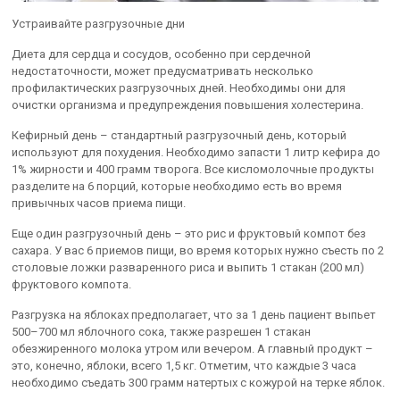
Устраивайте разгрузочные дни
Диета для сердца и сосудов, особенно при сердечной
недостаточности, может предусматривать несколько
профилактических разгрузочных дней. Необходимы они для
очистки организма и предупреждения повышения холестерина.
Кефирный день – стандартный разгрузочный день, который
используют для похудения. Необходимо запасти 1 литр кефира до
1% жирности и 400 грамм творога. Все кисломолочные продукты
разделите на 6 порций, которые необходимо есть во время
привычных часов приема пищи.
Еще один разгрузочный день – это рис и фруктовый компот без
сахара. У вас 6 приемов пищи, во время которых нужно съесть по 2
столовые ложки разваренного риса и выпить 1 стакан (200 мл)
фруктового компота.
Разгрузка на яблоках предполагает, что за 1 день пациент выпьет
500–700 мл яблочного сока, также разрешен 1 стакан
обезжиренного молока утром или вечером. А главный продукт –
это, конечно, яблоки, всего 1,5 кг. Отметим, что каждые 3 часа
необходимо съедать 300 грамм натертых с кожурой на терке яблок.