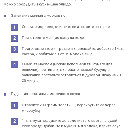
можно соорудить вкуснейшее блюдо.
Запеканка манная с морковью.
Сварите морковь, очистите ее и натрите на терке.
Приготовьте манную кашу на воде.
Подготовленные ингредиенты смешайте, добавьте 1 ч. л.
сахара, 2 взбитых с 1 ст. л. молока яйца.
Смажьте маслом (можно использовать бумагу для
выпечки) противень, выложите ложкой будущую
запеканку, поставьте готовиться в духовой шкаф на 20–
25 минут.
Пудинг из телятины и молочного соуса.
Отварите 200 грамм телятины, перекрутите ее через
мясорубку.
1 ч. л. муки подсушите до золотистого цвета на сухой
сковороде, добавьте к муке 50 мл молока, варите соус