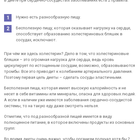
В диете при сердечно-сосудистых заболеваниях есть 2 правила:
Нужно есть разнообразную пищу.
Бесполезную пищу, которая оказывает нагрузку на сердце,
способствует образованию холестериновых бляшек в
сосудах, исключают.
При чём же здесь холестерин? Дело в том, что холестериновые
бляшки – это огромная нагрузка для сердца, ведь кровь
циркулирует по истощенным сосудам, возможно, образовываются
тромбы. Все это приводит к колебаниям артериального давления.
Поэтому первая цель диеты – сделать сосуды эластичными.
Бесполезная пища, которая имеет высокую калорийность и не
несет в себе витамины или минералы, опасна для здоровых людей.
А если в наличии уже имеются заболевания сердечно-сосудистой
системы, то на такую еду даже смотреть нельзя.
Отметим, что под разнообразной пищей имеется в виду
полноценное питание, в которое включены продукты из основных
групп:
Во время диеты очень важно, чтобы организм получал хотя бы 2