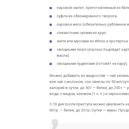
паровой омлет, приготовленный из бел
суфле из обезжиренного творога;
паровое мясо (обязательно рубленное 
слизистыми супами из круп;
желе или муссами из яблок и протертых
овощными пюре (хорошо подойдет карто
масла)
овощными пудингами (готовят на пару);
Можно добавить из жидкостей — чай зеленый 
или чай с молоком, сок свеклы по 50 мл/с
калорий в сутки, до 50 г — белки, до 250 г —
воды с медом, изюмом (1 ч. л.) и чернослив
С 10 дня после приступа можно увеличить ка
60 гр. — белки, до 20 гр./сутки — жиры. П