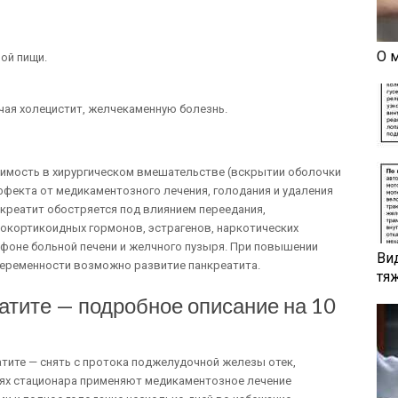
О 
ой пищи.
ая холецистит, желчекаменную болезнь.
димость в хирургическом вмешательстве (вскрытии оболочки
фекта от медикаментозного лечения, голодания и удаления
нкреатит обостряется под влиянием переедания,
окортикоидных гормонов, эстрагенов, наркотических
 фоне больной печени и желчного пузыря. При повышении
Ви
беременности возможно развитие панкреатита.
тя
атите — подробное описание на 10
атите — снять с протока поджелудочной железы отек,
иях стационара применяют медикаментозное лечение