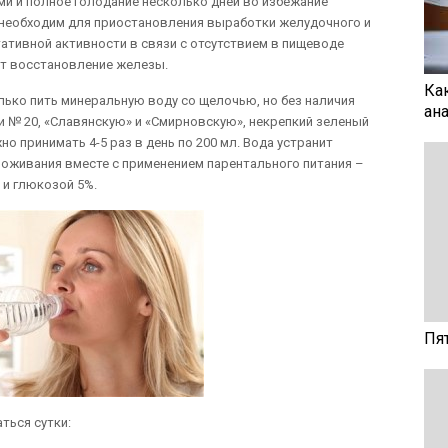
и и полное голодание несколько дней во избежание
 необходим для приостановления выработки желудочного и
ативной активности в связи с отсутствием в пищеводе
ет восстановление железы.
Ка
лько пить минеральную воду со щелочью, но без наличия
ан
 и № 20, «Славянскую» и «Смирновскую», некрепкий зеленый
о принимать 4-5 раз в день по 200 мл. Вода устранит
воживания вместе с применением парентального питания –
 и глюкозой 5%.
Пя
аться сутки: