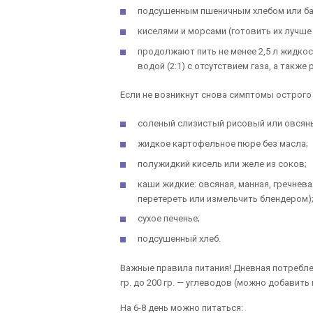
подсушенным пшеничным хлебом или бат
киселями и морсами (готовить их лучш
продолжают пить не менее 2,5 л жидко
водой (2:1) с отсутствием газа, а такж
Если не возникнут снова симптомы острого 
соленый слизистый рисовый или овсян
жидкое картофельное пюре без масла;
полужидкий кисель или желе из соков;
каши жидкие: овсяная, манная, гречнева
перетереть или измельчить блендером)
сухое печенье;
подсушенный хлеб.
Важные правила питания! Дневная потребле
гр. до 200 гр. — углеводов (можно добавит
На 6-8 день можно питаться: