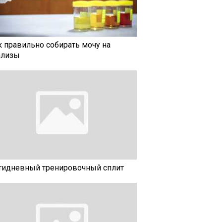
к правильно собирать мочу на
ализы
тидневный тренировочный сплит