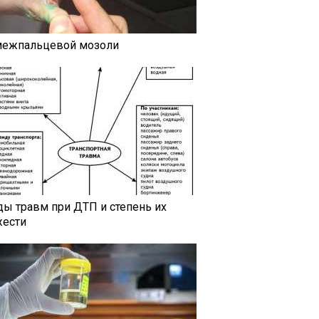
межпальцевой мозоли
ды травм при ДТП и степень их
жести