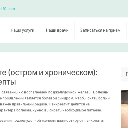
nt82.com
Наши услуги
Наши врачи
Записаться на прием
е (остром и хроническом):
епты
й, связанных с воспалением поджелудочной железы. Болезнь
е проявлений является болевой синдром. Чтобы снять боль и
важен правильный рацион. Панкреатит делится на
характера болезни, нужно выбирать необходимое питание.
левания поджелудочной железы диагностируют панкреатит