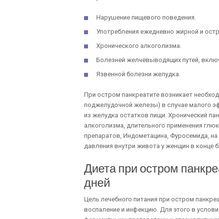
Нарушение пищевого поведения.
Употребления ежедневно жирной и остр
Хронического алкоголизма.
Болезней желчевыводящих путей, включ
Язвенной болезни желудка.
При остром панкреатите возникает необхо
поджелудочной железы) в случае малого эф
из желудка остатков пищи. Хронический па
алкоголизма, длительного применения глюк
препаратов, Индометацина, Фуросемида, на
давления внутри живота у женщин в конце 
Диета при остром панкре
дней
Цель лечебного питания при остром панкре
воспаление и инфекцию. Для этого в услов