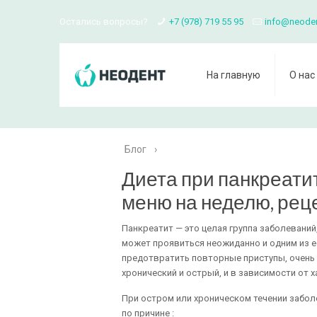
Остались вопросы?
+7 (978) 719 55 95
info@neode
На главную
О нас
Блог
›
Диета при панкреатит
меню на неделю, рец
Панкреатит — это целая группа заболевани
может проявиться неожиданно и одним из е
предотвратить повторные приступы, очень 
хронический и острый, и в зависимости от 
При остром или хроническом течении забо
по причине :