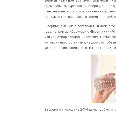
ферментными препаратами и спазмолитикам
применения хирургической операции. Голод
панкреатического соков, снижения фермент
продуктов питания. За это время произойд
В первые дни нужно поголодать и можно то
газа, например, «Боржоми», «Ессентуки» №4
чай или отвар плодов шиповника. Питье нужн
интоксикацию организма, не допустит обез
установления капельниц с Натрия хлоридом
Выходят из голода на 2-3-4 день. пробуя пит