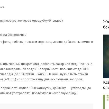
ков
или перетертое через мясорубку/блендер)
Жж
бок
 ягод без кожицы;
фель, кабачки, тыква и морковь, можно добавлять немного
или черный (некрепкий), добавить сахар или мед — по 1 ч. л.
утки с минеральной водой. Калорийность повышают до 1000
 углеводы, до 10 г/сутки — жиры. На ночь нужно пить стакан
ом (2-3 шт.) или простоквашу для исключения запоров.
Кси
оп
лорийность более 1000 кал/сутки, до 300 гр. — углеводы, до
родолжают употреблять протертую и несоленую пищу.