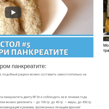
Мо
тр
ром панкреатите:
й, подобный рацион можно составить самостоятельно на
 панкреатита диету № 5п и соблюдать ее в течение года.
и можно увеличить – до 100 гр. до 40 гр. — жиры, до 450 гр.
екомендаций и режима, прописанных лечащим врачом!