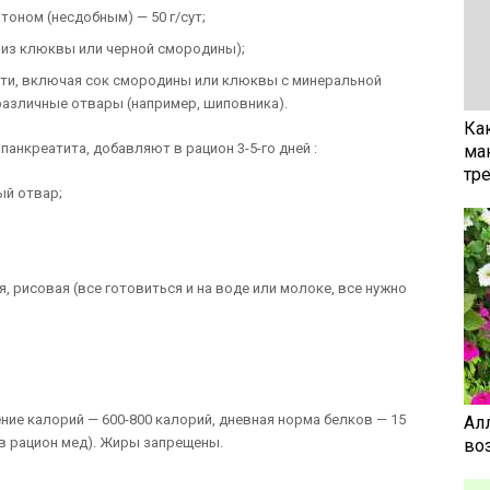
оном (несдобным) — 50 г/сут;
е из клюквы или черной смородины);
сти, включая сок смородины или клюквы с минеральной
е различные отвары (например, шиповника).
Ка
панкреатита, добавляют в рацион 3-5-го дней :
ма
тр
ый отвар;
я, рисовая (все готовиться и на воде или молоке, все нужно
;
ние калорий — 600-800 калорий, дневная норма белков — 15
Ал
ь в рацион мед). Жиры запрещены.
воз