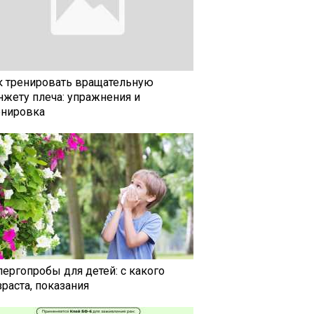
к тренировать вращательную
нжету плеча: упражнения и
енировка
лергопробы для детей: с какого
раста, показания