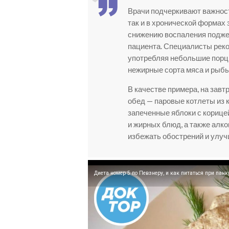
Врачи подчеркивают важност
так и в хронической формах
снижению воспаления подже
пациента. Специалисты рек
употребляя небольшие порци
нежирные сорта мяса и рыбы
В качестве примера, на завт
обед — паровые котлеты из 
запеченные яблоки с корице
и жирных блюд, а также алк
избежать обострений и улуч
Диета номер 5 по Певзнеру, и как питаться при панк