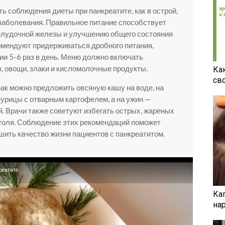
ь соблюдения диеты при панкреатите, как в острой,
 заболевания. Правильное питание способствует
лудочной железы и улучшению общего состояния
омендуют придерживаться дробного питания,
и 5-6 раз в день. Меню должно включать
, овощи, злаки и кисломолочные продукты.
Ка
св
рак можно предложить овсяную кашу на воде, на
курицы с отварным картофелем, а на ужин —
й. Врачи также советуют избегать острых, жареных
оголя. Соблюдение этих рекомендаций поможет
шить качество жизни пациентов с панкреатитом.
реатите
Ка
на