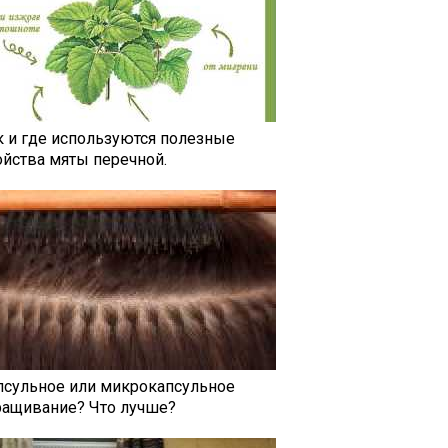
к и где используются полезные
ойства мяты перечной.
псульное или микрокапсульное
ращивание? Что лучше?