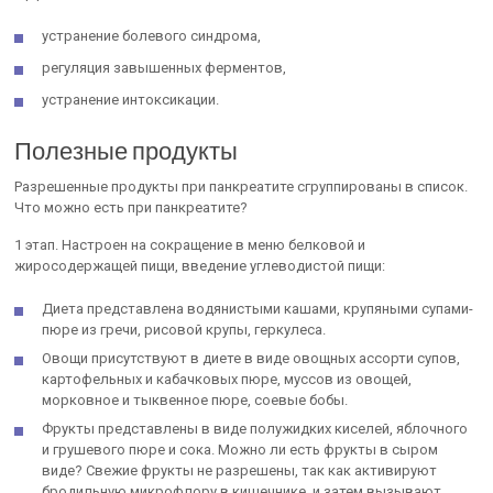
устранение болевого синдрома,
регуляция завышенных ферментов,
устранение интоксикации.
Полезные продукты
Разрешенные продукты при панкреатите сгруппированы в список.
Что можно есть при панкреатите?
1 этап. Настроен на сокращение в меню белковой и
жиросодержащей пищи, введение углеводистой пищи:
Диета представлена водянистыми кашами, крупяными супами-
пюре из гречи, рисовой крупы, геркулеса.
Овощи присутствуют в диете в виде овощных ассорти супов,
картофельных и кабачковых пюре, муссов из овощей,
морковное и тыквенное пюре, соевые бобы.
Фрукты представлены в виде полужидких киселей, яблочного
и грушевого пюре и сока. Можно ли есть фрукты в сыром
виде? Свежие фрукты не разрешены, так как активируют
бродильную микрофлору в кишечнике, и затем вызывают