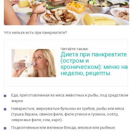
Что нельзя есть при панкреатите?
Читайте также:
Диета при панкреатите
(остром и
хроническом): меню на
неделю, рецепты
Еда, приготовленная из мяса животных и рыбы, под средством
жарки.
Наваристые, жирноватые бульоны из грибов, рыбы или мяса
(тушка барана, свиное филе, филе утиное и гусиное, осётр,
севрюжье филе, сом, карп).
Подкопчённые или вяленые блюда, мясные или рыбные.