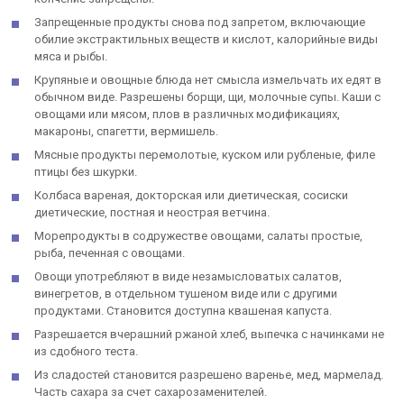
Запрещенные продукты снова под запретом, включающие
обилие экстрактильных веществ и кислот, калорийные виды
мяса и рыбы.
Крупяные и овощные блюда нет смысла измельчать их едят в
обычном виде. Разрешены борщи, щи, молочные супы. Каши с
овощами или мясом, плов в различных модификациях,
макароны, спагетти, вермишель.
Мясные продукты перемолотые, куском или рубленые, филе
птицы без шкурки.
Колбаса вареная, докторская или диетическая, сосиски
диетические, постная и неострая ветчина.
Морепродукты в содружестве овощами, салаты простые,
рыба, печенная с овощами.
Овощи употребляют в виде незамысловатых салатов,
винегретов, в отдельном тушеном виде или с другими
продуктами. Становится доступна квашеная капуста.
Разрешается вчерашний ржаной хлеб, выпечка с начинками не
из сдобного теста.
Из сладостей становится разрешено варенье, мед, мармелад.
Часть сахара за счет сахарозаменителей.