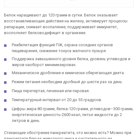
Белок наращивают до 120 грамм в сутки. Белок оказывает
восстанавливающее действие на железу, активирует процессы
репарации, снимает воспаление, поддерживает иммунитет,
восполняет белководефицит в организме.
Реабилитация функций ПЖ, охрана соседних органов
пищеварения, снижение тонуса желчного пузыря.
Поддержка завышенного уровня белка, уровень углеводов и
жиров наоборот минимизирован.
Механическое дробление и химически оберегающая диета.
Режим питания необходим дробный до шести раз за день.
Пища перетертая, печенная или паровая.
Температурный интервал от 20 до 55 градусов.
Цифры жира-80 грамм, белка-120 грамм, углеводов–300 грамм,
энергетическая ценность-2600 ккал, питье жидкости до 2
литров в день.
Стихающее обострение панкреатита, что можно есть? Можно при
панкреатите блюда животного мира и растительного из