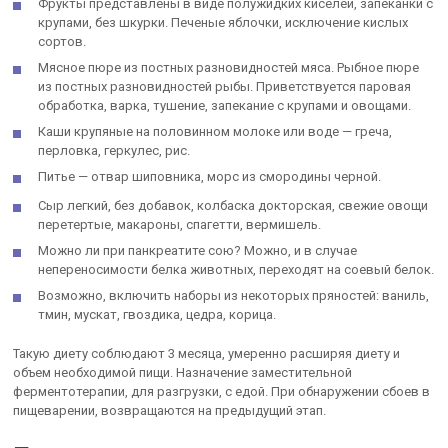
Фрукты представлены в виде полужидких киселей, запеканки с
крупами, без шкурки. Печеные яблочки, исключение кислых
сортов.
Мясное пюре из постных разновидностей мяса. Рыбное пюре
из постных разновидностей рыбы. Приветствуется паровая
обработка, варка, тушение, запекание с крупами и овощами.
Каши крупяные на половинном молоке или воде — греча,
перловка, геркулес, рис.
Питье — отвар шиповника, морс из смородины черной.
Сыр легкий, без добавок, колбаска докторская, свежие овощи
перетертые, макароны, спагетти, вермишель.
Можно ли при панкреатите сою? Можно, и в случае
непереносимости белка животных, переходят на соевый белок.
Возможно, включить наборы из некоторых пряностей: ваниль,
тмин, мускат, гвоздика, цедра, корица.
Такую диету соблюдают 3 месяца, умеренно расширяя диету и
объем необходимой пищи. Назначение заместительной
ферментотерапии, для разгрузки, с едой. При обнаружении сбоев в
пищеварении, возвращаются на предыдущий этап.