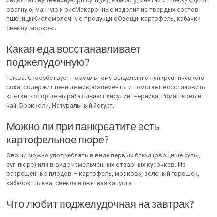
индюшатинуНежирную рыбу: щуку, камбалу, минтай и трескуКрупы:
овсяную, манную и рисМакаронные изделия из твердых сортов
пшеницыКисломолочную продукциюОвощи: картофель, кабачки,
свеклу, морковь
Какая еда восстанавливает
поджелудочную?
Тыква. Способствует нормальному выделению панкреатического
сока, содержит ценные микроэлементы и помогает восстановить
клетки, которые вырабатывают инсулин. Черника. Ромашковый
чай. Брокколи. Натуральный йогурт.
Можно ли при панкреатите есть
картофельное пюре?
Овощи можно употреблять в виде первых блюд (овощные супы,
суп-пюре) или в виде измельченных отварных кусочков. Из
разрешенных плодов – картофель, морковь, зеленый горошек,
кабачок, тыква, свекла и цветная капуста.
Что любит поджелудочная на завтрак?