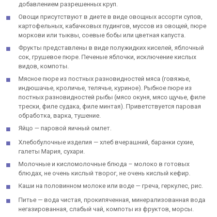
добавлением разрешенных круп.
Овощи присутствуют в диете в виде овощных ассорти супов,
картофельных, кабачковых пудингов, муссов из овощей, пюре
моркови или тыквы, соевые бобы или цветная капуста.
Фрукты представлены в виде полужидких киселей, яблочный
сок, грушевое пюре. Печеные яблочки, исключение кислых
видов, компоты.
Мясное пюре из постных разновидностей мяса (говяжье,
индюшачье, кроличье, телячье, куриное). Рыбное пюре из
постных разновидностей рыбы (мясо окуня, мясо щучье, филе
трески, филе судака, филе минтая). Приветствуется паровая
обработка, варка, тушение.
Яйцо — паровой яичный омлет.
Хлебобулочные изделия — хлеб вчерашний, баранки сухие,
галеты Мария, сухари.
Молочные и кисломолочные блюда – молоко в готовых
блюдах, не очень кислый творог, не очень кислый кефир.
Каши на половинном молоке или воде — греча, геркулес, рис.
Питье — вода чистая, прокипяченная, минерализованная вода
негазированная, слабый чай, компоты из фруктов, морсы.