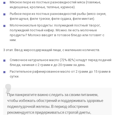
Мясное пюре из постных разновидностей мяса (говяжье,
индюшачье, кроличье, телячье, куриное).
Рыбное пюре из постных разновидностей рыбы (мясо окуня,
филе щучье, филе трески, филе судака, филе минтая).
Молочнокислые продукты: полужидкий постный творог,
полужидкий постный кефир. Можно ли есть молочные
продукты? Молоко вводят в готовое блюдо или готовят с
ним.
3 этап. Ввод жиросодержащей пищи, с маленьких количеств.
Сливочное натуральное масло (72%-82%) кладут перед подачей
блюда, начиная с 2 грамм и до 20 грамм за день.
Растительное рафинированное масло от 2 грамм до 15 грамм в
сутки.
При панкреатите важно следить за своим питанием,
чтобы избежать обострений и поддерживать здоровье
поджелудочной железы. В период обострения
рекомендуется придерживаться строгой диеты,