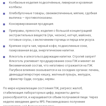
Колбасные изделия подкопчённые, ливерная и кровяная
колбасы.
Хлебобулочные товары, свежеиспеченные, мягкие, сдобная
выпечка — противопоказаны.
Консервированная продукция.
Приправы, пряности, изделия с большой концентрацией
экстрактильных веществ (лук, чеснок), кетчуп, майонез,
готовые соусы, с включением горчицы и перца или уксуса.
Крепкие сорта чая, черный кофе, подкисленные соки,
газированная вода, энергетические напитки.
Алкоголь и алкогольсодержащие напитки. Строгий запрет!
Алкоголь усиливает продуцирование сока ПЖ и меняет ее
биохимический состав, что негативно отражается на ПЖ.
Пагубное влияние сказывается и на соседних органах: печень,
двенадцатиперстную кишку, желчный пузырь, желудок,
сфинктер Одди, сосуды, нервы.
По мере нормализации состояния ПЖ, регресс жалоб,
стабилизация лабораторных цифр, варианты диеты
разнообразятся, и наращивается объем получаемой пищи. Через
неделю введение диеты №5. Рекомендовано получение