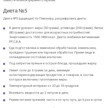
заместительной ферментотерапии.
Диета №5
Диета №5 (щадящая) по Певзнеру, расшифровка диеты:
В диете урезают жиры (50 грамм), углеводы (200 грамм), белки
(80 грамм) достаточно для возрастных потребностей.
Энергоемкость 1500-1800 ккал. Диета снабжена витаминами
РР,С,В,А.
Еда подготовлена и химически обработанная, измельчена,
пройдено тушение или паровая обработка. Прием пищи в
охлажденном состоянии исключен.
Под запретом пряные и острые блюда, прошедшие жарку.
Лимит соли до 6 грамм за день, минимум
холестеринсодержащих продуктов, и товаров, в состав
которых включены тугоплавкие жиры.
Температурный интервал от 20 до 55 градусов.
Выпивать жидкости до 2 литров в день.
Режим питания прежний, часто и по чуть-чуть, до 6 раз в сутки.