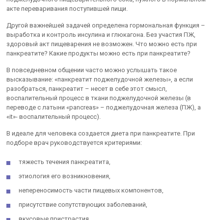
акте переваривания поступившей пищи.
Другой важнейшей задачей определена гормональная функция –
выработка и контроль инсулина и глюкагона. Без участия ПЖ,
здоровый акт пищеварения не возможен. Что можно есть при
панкреатите? Какие продукты можно есть при панкреатите?
В повседневном общении часто можно услышать такое
высказывание: «панкреатит поджелудочной железы», а если
разобраться, панкреатит – несет в себе этот смысл,
воспалительный процесс в ткани поджелудочной железы (в
переводе с латыни «pancreas» – поджелудочная железа (ПЖ), а
«it»- воспалительный процесс).
В идеале для человека создается диета при панкреатите. При
подборе врач руководствуется критериями:
тяжесть течения панкреатита,
этиология его возникновения,
непереносимость части пищевых компонентов,
присутствие сопутствующих заболеваний,
вкусовые пристрастия.