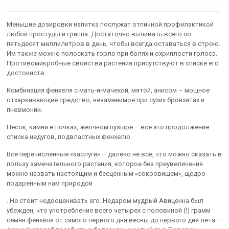
Меньшие дозировки напитка послужат отличной профилактикой
любой простуды и гриппа. Достаточно выпивать всего по
пятьдесят миллилитров в день, чтобы всегда оставаться в строю.
Им также можно полоскать горло при болях и охриплости голоса.
Противомикробные свойства растения присутствуют в списке его
достоинств.
Комбинация фенхеля с мать-и-мачехой, мятой, анисом – мощное
отхаркивающее средство, незаменимое при сухих бронхитах и
пневмонии.
Песок, камни в почках, желчном пузыре – все это продолжение
списка недугов, подвластных фенхелю.
Все перечисленные «заслуги» – далеко не все, что можно сказать в
пользу замечательного растения, которое без преувеличения
можно назвать настоящим и бесценным «сокровищем», щедро
подаренным нам природой
. Не стоит недооценивать его. Недаром мудрый Авиценна был
убежден, что употребление всего четырех с половиной (!) грамм
семян фенхеля от самого первого дня весны до первого дня лета –