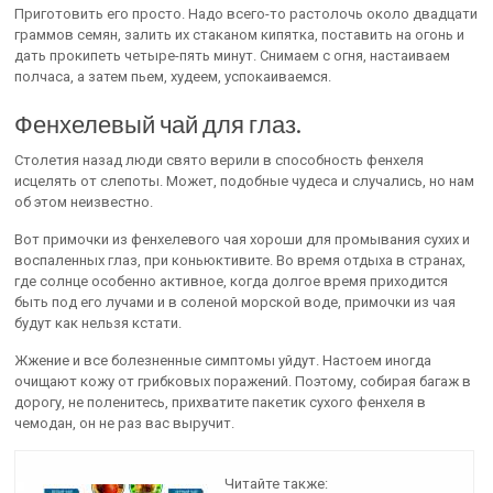
Приготовить его просто. Надо всего-то растолочь около двадцати
граммов семян, залить их стаканом кипятка, поставить на огонь и
дать прокипеть четыре-пять минут. Снимаем с огня, настаиваем
полчаса, а затем пьем, худеем, успокаиваемся.
Фенхелевый чай для глаз.
Столетия назад люди свято верили в способность фенхеля
исцелять от слепоты. Может, подобные чудеса и случались, но нам
об этом неизвестно.
Вот примочки из фенхелевого чая хороши для промывания сухих и
воспаленных глаз, при коньюктивите. Во время отдыха в странах,
где солнце особенно активное, когда долгое время приходится
быть под его лучами и в соленой морской воде, примочки из чая
будут как нельзя кстати.
Жжение и все болезненные симптомы уйдут. Настоем иногда
очищают кожу от грибковых поражений. Поэтому, собирая багаж в
дорогу, не поленитесь, прихватите пакетик сухого фенхеля в
чемодан, он не раз вас выручит.
Читайте также: