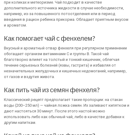
при коликах и метеоризме. Чай подходит в качестве
дополнительного источника жидкости в случае необходимости,
например, из-за повышенного потоотделения или в период
введения в рацион ребенка прикорма. Обладает приятным вкусом
и ароматом.
Как помогает чай с фенхелем?
Вкусный и ароматный отвар фенхеля при регулярном применении
обогащает организм витаминами C и группы B. Такой чай
благотворно влияет на толстый и тонкий кишечник, облегчая
течение серьезных болезней (язвы, гастрита) и избавляя от
незначительных желудочных и кишечных недомоганий, например,
от газов и вздутия живота.
Как пить чай из семян фенхеля?
Классический рецепт предполагает такие пропорции: на стакан
воды (200–250 мл) — чайная ложка семян. Их заливают кипятком и
дают настояться 30 минут. После этого настой можно
использовать либо как обычный чай, либо в качестве добавки к
другим напиткам.