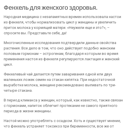
Фенхель для женского здоровья.
Народная медицина с незапамятных времен использовала настои
из фенхеля, чтобы нормализовать цикл у женщины и увеличить
приток молока у кормящей матери. «Неужели еще и это?», –
спросите вы. Представьте себе, да!
Многочисленные исследования подтвердили данные свойства
растения. Все дело в том, что оно действует подобно женским
половым гормонам – эстрогенам, благодаря которым во время
применения настоя из фенхеля регулируются лактация и женский
цикл.
Фенхелевый чай делается путем заваривания одной или двух
маленьких ложек семян на стакан кипятка. При недостаточной
выработке молока, женщине рекомендовано выпивать по три-
четыре стакана.
В период климакса у женщин, который, как известно, также связан
с гормонами, напиток облегчит протекание не самого приятного
периода в жизни женщины.
Настой можно употреблять с осадком. Хоть и существует мнение,
что фенхель устраняет токсикоз при беременности, все же от