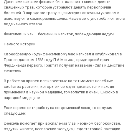
Древними саксами фенхель был включен в список девяти
священных трав, которые устраняют девять первопричин
болезней. В народе же траву еще именуют аптечным укропом и
используют в самых разных целях. Чаще всего употребляют его в
виде чайного отвара.
Фенхелевый чай – бесценный напиток, побеждающий недуги
Немного истории
Своеобразную «оду» фенхелевому чаю написал и опубликовал в
Праге в далеком 1563 году П.А.Матиол, придворный врач
Фердинанда первого. Трактат получил название «Сила и действие
фенхеля».
В работе он привел все известные на тот момент целебные
свойства растения, которые и сегодня признаются и находят
применения в научной медицине, гомеопатии и очень широко в
народной медицине.
Если переложить работу на современный язык, то получим
следующее:
фенхель помогает при воспалении глаз, нервном беспокойстве,
вздутии живота, несварении желудка, недостаточной лактации.