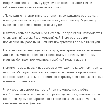
встречающееся явление у грудничков с первых дней жизни –
образование газов и кишечные колики
. Природные натуральные компоненты, входящие в состав чая,
приводят все пищеварительные процессы в норму. Мускулатура
кишечника расслабляется, спазмы уходят.
В аптеках сейчас в помощь родителям новорожденных продается
специальный детский фенхелевый чай. В его составе для
нормализации работы кишечника присутствует пребиотик инулин.
Напиток совсем не содержит сахара, консервантов и красителей.
Зато в нем много полезного и необходимого витамина С. Если
малышу больше трех месяцев, такой чай можно давать.
Помимо нормализации процессов в желудочно-кишечном тракте,
чай способствует тому, что кальций всасывается организмом
хорошо, следовательно, правильно формируется костная система
маленького человека.
Что касается взрослых, настой так же хорош при любых
проблемах с пищеварением: гастритах, диспепсии, спастическом
колит, синдроме раздраженного кишечника. Обладает мягким
слабительным эффектом.