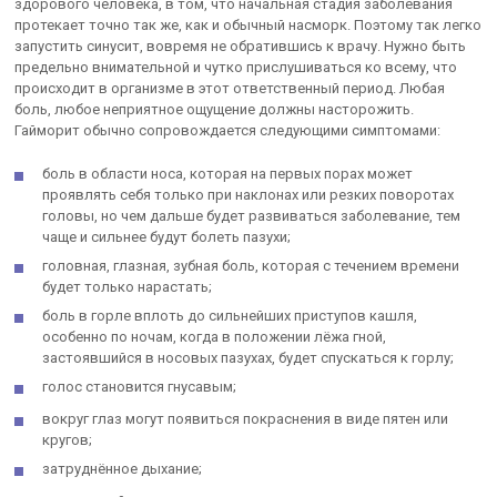
здорового человека, в том, что начальная стадия заболевания
протекает точно так же, как и обычный насморк. Поэтому так легко
запустить синусит, вовремя не обратившись к врачу. Нужно быть
предельно внимательной и чутко прислушиваться ко всему, что
происходит в организме в этот ответственный период. Любая
боль, любое неприятное ощущение должны насторожить.
Гайморит обычно сопровождается следующими симптомами:
боль в области носа, которая на первых порах может
проявлять себя только при наклонах или резких поворотах
головы, но чем дальше будет развиваться заболевание, тем
чаще и сильнее будут болеть пазухи;
головная, глазная, зубная боль, которая с течением времени
будет только нарастать;
боль в горле вплоть до сильнейших приступов кашля,
особенно по ночам, когда в положении лёжа гной,
застоявшийся в носовых пазухах, будет спускаться к горлу;
голос становится гнусавым;
вокруг глаз могут появиться покраснения в виде пятен или
кругов;
затруднённое дыхание;