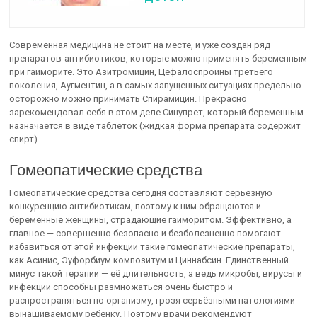
Современная медицина не стоит на месте, и уже создан ряд
препаратов-антибиотиков, которые можно применять беременным
при гайморите. Это Азитромицин, Цефалоспроины третьего
поколения, Аугментин, а в самых запущенных ситуациях предельно
осторожно можно принимать Спирамицин. Прекрасно
зарекомендовал себя в этом деле Синупрет, который беременным
назначается в виде таблеток (жидкая форма препарата содержит
спирт).
Гомеопатические средства
Гомеопатические средства сегодня составляют серьёзную
конкуренцию антибиотикам, поэтому к ним обращаются и
беременные женщины, страдающие гайморитом. Эффективно, а
главное — совершенно безопасно и безболезненно помогают
избавиться от этой инфекции такие гомеопатические препараты,
как Асинис, Эуфорбиум композитум и Циннабсин. Единственный
минус такой терапии — её длительность, а ведь микробы, вирусы и
инфекции способны размножаться очень быстро и
распространяться по организму, грозя серьёзными патологиями
вынашиваемому ребёнку. Поэтому врачи рекомендуют