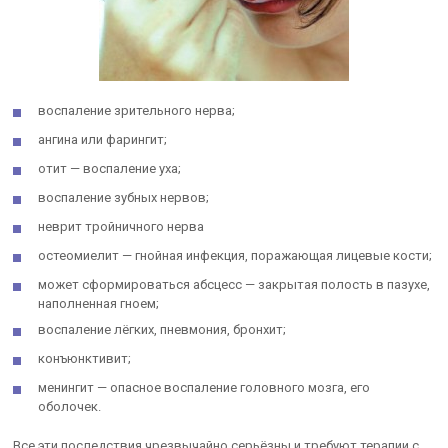
воспаление зрительного нерва;
ангина или фарингит;
отит — воспаление уха;
воспаление зубных нервов;
неврит тройничного нерва
остеомиелит — гнойная инфекция, поражающая лицевые кости;
может сформироваться абсцесс — закрытая полость в пазухе,
наполненная гноем;
воспаление лёгких, пневмония, бронхит;
конъюнктивит;
менингит — опасное воспаление головного мозга, его
оболочек.
Все эти последствия чрезвычайно серьёзны и требуют терапии с