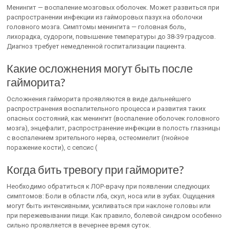
Менингит — воспаление мозговых оболочек. Может развиться при
распространении инфекции из гайморовых пазух на оболочки
головного мозга. Симптомы менингита — головная боль,
лихорадка, судороги, повышение температуры до 38-39 градусов.
Диагноз требует немедленной госпитализации пациента.
Какие осложнения могут быть после
гайморита?
Осложнения гайморита проявляются в виде дальнейшего
распространения воспалительного процесса и развития таких
опасных состояний, как менингит (воспаление оболочек головного
мозга), энцефалит, распространение инфекции в полость глазницы
с воспалением зрительного нерва, остеомиелит (гнойное
поражение кости), c cепсис (
Когда бить тревогу при гайморите?
Необходимо обратиться к ЛОР-врачу при появлении следующих
симптомов: Боли в области лба, скул, носа или в зубах. Ощущения
могут быть интенсивными, усиливаться при наклоне головы или
при пережевывании пищи. Как правило, болевой синдром особенно
сильно проявляется в вечернее время суток.