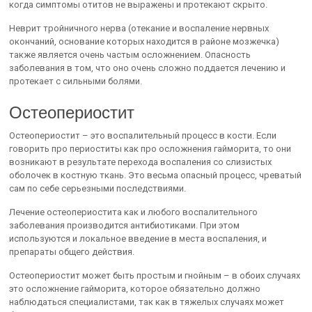
когда симптомы отитов не выражены и протекают скрыто.
Неврит тройничного нерва (отекание и воспаление нервных
окончаний, основание которых находится в районе мозжечка)
также является очень частым осложнением. Опасность
заболевания в том, что оно очень сложно поддается лечению и
протекает с сильными болями.
Остеопериостит
Остеопериостит – это воспалительный процесс в кости. Если
говорить про периоститы как про осложнения гайморита, то они
возникают в результате перехода воспаления со слизистых
оболочек в костную ткань. Это весьма опасный процесс, чреватый
сам по себе серьезными последствиями.
Лечение остеопериостита как и любого воспалительного
заболевания производится антибиотиками. При этом
используются и локальное введение в места воспаления, и
препараты общего действия.
Остеопериостит может быть простым и гнойным – в обоих случаях
это осложнение гайморита, которое обязательно должно
наблюдаться специалистами, так как в тяжелых случаях может