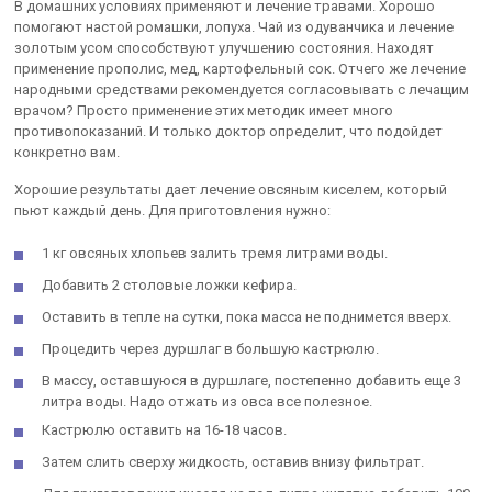
В домашних условиях применяют и лечение травами. Хорошо
помогают настой ромашки, лопуха. Чай из одуванчика и лечение
золотым усом способствуют улучшению состояния. Находят
применение прополис, мед, картофельный сок. Отчего же лечение
народными средствами рекомендуется согласовывать с лечащим
врачом? Просто применение этих методик имеет много
противопоказаний. И только доктор определит, что подойдет
конкретно вам.
Хорошие результаты дает лечение овсяным киселем, который
пьют каждый день. Для приготовления нужно:
1 кг овсяных хлопьев залить тремя литрами воды.
Добавить 2 столовые ложки кефира.
Оставить в тепле на сутки, пока масса не поднимется вверх.
Процедить через дуршлаг в большую кастрюлю.
В массу, оставшуюся в дуршлаге, постепенно добавить еще 3
литра воды. Надо отжать из овса все полезное.
Кастрюлю оставить на 16-18 часов.
Затем слить сверху жидкость, оставив внизу фильтрат.