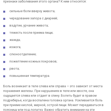
признаки заболевания этого органа? К ним относятся:
сильные боли вверху живота;
чередование запора с диареей;
вздутие, урчание живота;
тяжесть после приема пищи;
жажда;
изжога;
слюноотделение;
пожелтение кожных покровов;
рвота;
повышенная температура.
Боль возникает в теле слева или справа — это зависит от места
поражения железы. При нарушениях в теле или хвосте, она
ощущается слева или отдает в спину. Болеть будет в правом
подреберье, когда воспалена головка органа. Усиливается боль
при приеме кислой, жирной, острой пищи. Может передаваться в
поясницу или под лопатку. Важно обратить внимание на эти