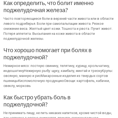
Как определить, что болит именно
поджелудочная железа?
Часто повторяющиеся боли в верхней части живота или в области
левого подреберья. Боли при самопальпации живота. Резкое
снижение веса. Желтый цвет кожи. Тошнота и рвота. Пучит живот.
Потеря аппетита. Высыпания на коже живота в области
поджелудочной железы.
Что хорошо помогает при болях в
поджелудочной?
Нежирное мясо: постную свинину, телятину, курицу, крольчатину,
индюшатинуНежирную рыбу: щуку, камбалу, минтай и трескуКрупы:
овсяную, манную и рисМакаронные изделия из твердых сортов
пшеницыКисломолочную продукциюОвощи: картофель, кабачки,
свеклу, морковь
Как быстро убрать боль в
поджелудочной?
Не принимать пищу, не пить никаких напитков, кроме чистой воды,
так нагрузка с органа снимается, принять горизонтальное