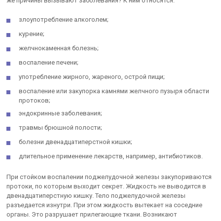
же причины вызывают заболевания? К ним относятся:
злоупотребление алкоголем;
курение;
желчнокаменная болезнь;
воспаление печени;
употребление жирного, жареного, острой пищи;
воспаление или закупорка камнями желчного пузыря области
протоков;
эндокринные заболевания;
травмы брюшной полости;
болезни двенадцатиперстной кишки;
длительное применение лекарств, например, антибиотиков.
При стойком воспалении поджелудочной железы закупориваются
протоки, по которым выходит секрет. Жидкость не выводится в
двенадцатиперстную кишку. Тело поджелудочной железы
разъедается изнутри. При этом жидкость вытекает на соседние
органы. Это разрушает прилегающие ткани. Возникают