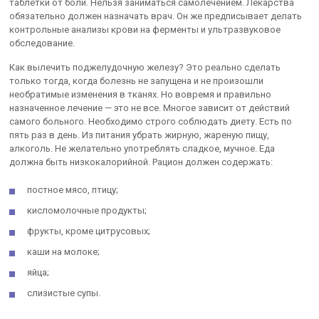
таблетки от боли. Нельзя заниматься самолечением. Лекарства
обязательно должен назначать врач. Он же предписывает делать
контрольные анализы крови на ферменты и ультразвуковое
обследование.
Как вылечить поджелудочную железу? Это реально сделать
только тогда, когда болезнь не запущена и не произошли
необратимые изменения в тканях. Но вовремя и правильно
назначенное лечение — это не все. Многое зависит от действий
самого больного. Необходимо строго соблюдать диету. Есть по
пять раз в день. Из питания убрать жирную, жареную пищу,
алкоголь. Не желательно употреблять сладкое, мучное. Еда
должна быть низкокалорийной. Рацион должен содержать:
постное мясо, птицу;
кисломолочные продукты;
фрукты, кроме цитрусовых;
каши на молоке;
яйца;
слизистые супы.