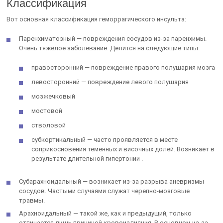
Классификация
Вот основная классификация геморрагического инсульта:
Паренхиматозный — повреждения сосудов из-за паренхимы.
Очень тяжелое заболевание. Делится на следующие типы:
правосторонний — повреждение правого полушария мозга
левосторонний — повреждение левого полушария
мозжечковый
мостовой
стволовой
субкортикальный — часто проявляется в месте
соприкосновения теменных и височных долей. Возникает в
результате длительной гипертонии .
Субарахноидальный — возникает из-за разрыва аневризмы
сосудов. Частыми случаями служат черепно-мозговые
травмы.
Арахноидальный — такой же, как и предыдущий, только
отличается лишь причиной кровоизлияния. В основном из-за