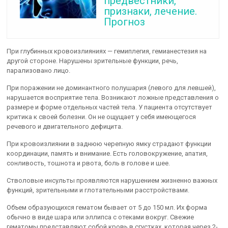
предвестники,
признаки, лечение.
Прогноз
При глубинных кровоизлияниях — гемиплегия, гемианестезия на
другой стороне. Нарушены зрительные функции, речь,
парализовано лицо.
При поражении не доминантного полушария (левого для левшей),
нарушается восприятие тела. Возникают ложные представления о
размере и форме отдельных частей тела. У пациента отсутствует
критика к своей болезни. Он не ощущает у себя имеющегося
речевого и двигательного дефицита.
При кровоизлиянии в заднюю черепную ямку страдают функции
координации, память и внимание. Есть головокружение, апатия,
сонливость, тошнота и рвота, боль в голове и шее.
Стволовые инсульты проявляются нарушением жизненно важных
функций, зрительными и глотательными расстройствами.
Объем образующихся гематом бывает от 5 до 150 мл. Их форма
обычно в виде шара или эллипса с отеками вокруг. Свежие
гематомы представляют собой кровь в сгустках, которая через 2-