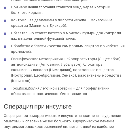
При нарушении глотания ставится зонд, через который
больного кормят.
Контроль за давлением в полости черепа — мочегонные
средства (Маннитол, Диакарб).
Обязательно ставят катетер в мочевой пузырь для контроля
над выделительной функцией почек.
Обработка области крестца камфорным спиртом во избежания
пролежней.
Специфические мероприятия, нейропротекторы (Энцефабол),
антиоксиданты (Актовегин, Лубелузол), блокаторы
кальциевых каналов (Нимодипин), ноотропные вещества
(Ноотропил, Церебролизин, Семакс), вазоактивные средства
(Кавинтон).
Тромбоэмболия легочной артерии – для профилактики
обязательно эластическое бинтование ног.
Операция при инсульте
Операция при геморрагическом инсульте направлена на удаление
гематомы и спасение жизни больного. Хирургическое лечение
внутримозговых кровоизлияний является одной из наиболее