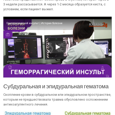
3 недели рассасывается. А через 1-2 месяца образуется киста, с
условием, если пациент выжил.
Геморрагический инсульт | История болезни
Субдуральная и эпидуральная гематома
Скопление крови в субдуральном или эпидуральном пространстве,
которым не предшествовала травма обусловлено осложнением
антикоагулянтного лечения.