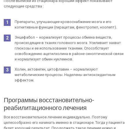
После выписки из стационара хороший эффект показывают
следующие средства :
Препараты, улучшающие кровоснабжение мозга и его
когнитивные функции (пирацетам, фенотропил, ноопепт).
Энцефабол – нормализует процессы обмена веществ,
происходящие в тканях головного мозга. Усиливает захват
глюкозы и ее использование тканями. Способствует
освобождению ацетилхолина в районе синоптической связи
и нормализует обмен нуклеинов.
Холин, актовегин, цитофлавин – нормализуют
метаболические процессы. Наделены антиоксидантным
эффектом.
Программы восстановительно-
реабилитационного лечения
Все восстановительное лечение индивидуально. Поэтому
целесообразно его начинать именно в стационаре. Тогда у пациента
будет хороший результат. Продолжать такое лечение нужно и