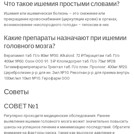
Что такое ишемия простыми словами?
Ишемия или ишемическая болезнь – это снижение или
прекращение кровоснабжения (циркуляции крови) в органах,
возникновение «кислородного голода» – гипоксии в них.
Какие препараты назначают при ишемии
головного мозга?
Верапамил таб. П/о 80мг №30. Alkaloid. 72 ₽Пирацетам таб. П/о
400мг №60. Озон ООО 91. 5 ₽ Клопидогрел таб. П/о 75мг №28.
Татхимфармпрепараты Трентал таб. П/о плен. Пролонг. 400мг №20.
Церебролизин р-р для ин. 2мл №10. Рекогнан р-р для приема внутрь
100мг/мл 10мл №10. Герофарм ООО
Советы
СОВЕТ №1
Регулярно проходите медицинские обследования. Раннее
выявление ишемии головного мозга может значительно повысить
шансы на успешное лечение и минимизацию последствий. Обратите
внимание на факторы риска, такие как высокое давление и